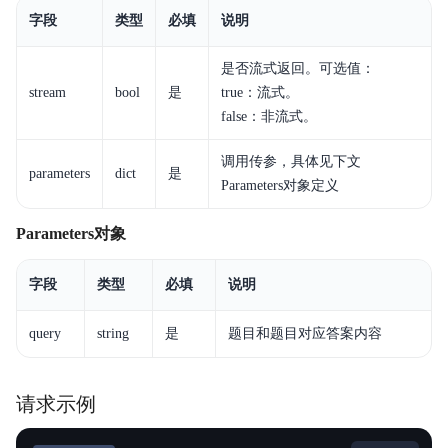
计费说明
字段
类型
必填
说明
最佳实践
是否流式返回。可选值：
stream
bool
是
true：流式。
平台操作
false：非流式。
API参考
调用传参，具体见下文
parameters
dict
是
Parameters对象定义
SDK参考
Parameters对象
常见问题
相关协议
字段
类型
必填
说明
query
string
是
题目和题目对应答案内容
请求示例