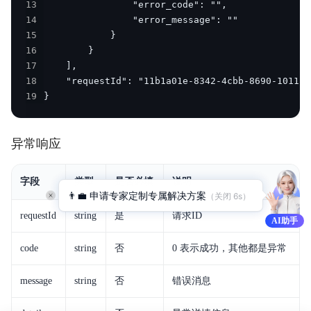
13
14
15
16
17
18
19
}
异常响应
字段
类型
是否必填
说明
👨‍💼 申请专家定制专属解决方案
（关闭 
6
s）
requestId
string
是
请求ID
AI助手
code
string
否
0 表示成功，其他都是异常
message
string
否
错误消息