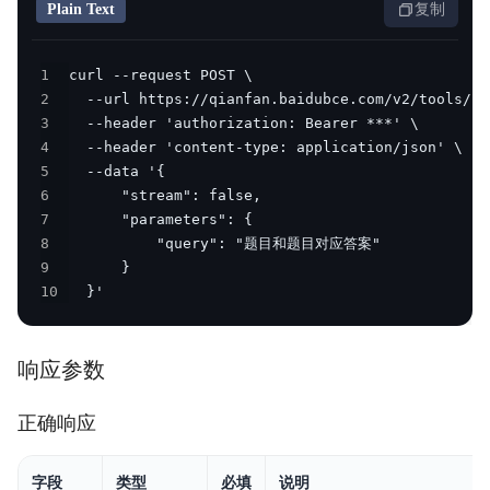
Plain Text
复制
1
2
3
4
5
6
7
8
9
10
  }'
响应参数
正确响应
字段
类型
必填
说明