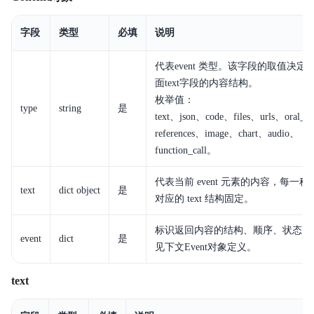
字段
类型
必填
说明
代表event 类型。该字段的取值决定
面text字段的内容结构。
枚举值：
type
string
是
text、json、code、files、urls、oral_t
references、image、chart、audio、
function_call。
代表当前 event 元素的内容，每一种 ev
text
dict object
是
对应的 text 结构固定。
标识返回内容的结构、顺序、状态，
event
dict
是
见下文Event对象定义。
text