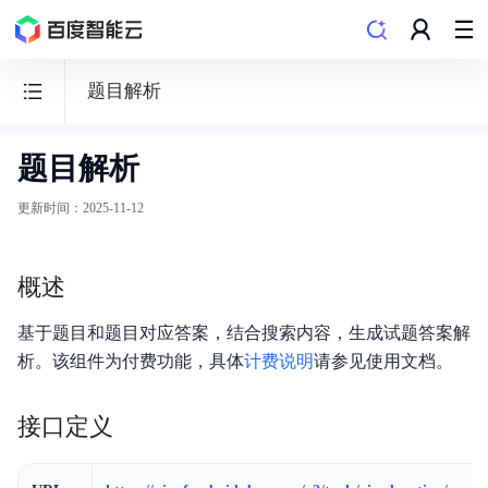
题目解析
题目解析
百
度
更新时间
：
2025-11-12
千
帆
概述
·
大
基于题目和题目对应答案，结合搜索内容，生成试题答案解
模
析。该组件为付费功能，具体
计费说明
请参见使用文档。
型
服
接口定义
务
及