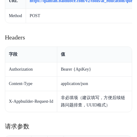
URL
https://qianfan.baidubce.com/v2/tools/ai_education/quest
Agent
开
Method
POST
发
平
Headers
台
字段
值
Authorization
Bearer {ApiKey}
平台介绍
Content-Type
application/json
模型介绍
非必填项（建议填写，方便后续链
Token Plan 个人版
X-Appbuilder-Request-Id
路问题排查，UUID格式）
Token Plan 企业版
请求参数
Coding Plan