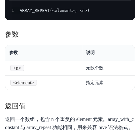
产品定价
1
ARRAY_REPEAT(<element>, <n>)
快速入门
参数
操作手册
开发指南
参数
说明
服务等级协议SLA
<n>
元数个数
视频专区
<element>
指定元素
SQL手册
Palo for PostgreSQL
返回值
返回一个数组，包含 n 个重复的 element 元素。array_with_c
onstant 与 array_repeat 功能相同，用来兼容 hive 语法格式。