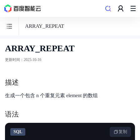
ARRAY_REPEAT
ARRAY_REPEAT
数
据
更新时间
：
2025-10-16
仓
库
描述
PALO
生成一个包含 n 个重复元素 element 的数组
语法
功能发布记录
SQL
复制
产品概述