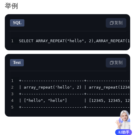
举例
SQL
复制
1
SELECT ARRAY_REPEAT("hello", 2),ARRAY_REPEAT(123
Text
复制
1
2
3
4
5
+--------------------------+--------------------
AI助手