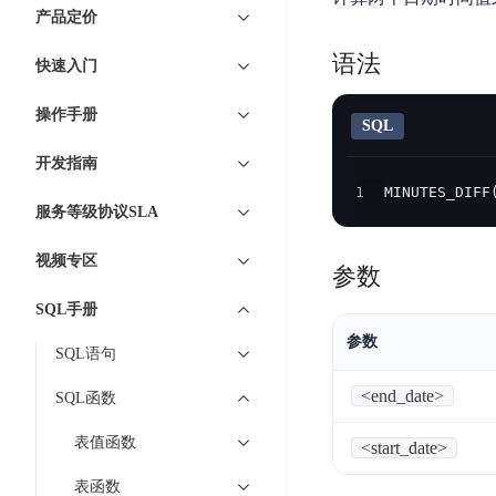
7 × 24 小时在线提供服务
复杂业务专属支持
云
BSC
AI原生应用商店
云市场
新手入门
ERNIE X1 Turbo
产品定价
DeepSeek-V4
服
件
磁
云计算
数
搭建官网在线客服与
大模型增值服务上新
免费大模型
云服务器BCC
具备更长的思维链，
务
结构创新和超高上下文效率、Agent 能力得到专项优化
GPU云服务器
盘
时
语法
特惠榜单
网站建设
入门指南
据
快速入门
工信部教考中心大模型证书6折
入门到进阶，
及
计算
存储
配备GPU的云端服务器
CDS
序
ERNIE X1.1
可
语音识别
ERNIE 5.0-正式版
Agent
营销服务
安全服务
最佳实践
时
网络
数据库
操作手册
文
视
原生全模态大模型，基础能力全面升级
开
SQL
轻量应用服务器
空
人脸识别
件
化
大数据
容器
发
行业智能
企业应用
数
PaddleOCR-VL
开发指南
ERNIE 4.5 Turbo VL
存
Sugar
平
文字识别
安全
CDN与边缘
据
1
MINUTES_DIFF
全新多模理解模型，图片理解、创作、翻译、代码等能力显著
储
BI
分析决策
公司服务
台
对象存储BOS
服务等级协议SLA
库
CFS
管理运维
混合云
图像识别
Elasticsearch
稳定、安全、高效、高可
百
TSDB
智能办公
人工智能
并
视频专区
操作系统
度
数
参数
物
ARM云
弹性公网IP
MCP及Agent开发
行
生活休闲
API商城
胜
据
联
应用产品
SQL手册
文
为用户访问公网提供IP
算
仓
网
MCP组件
件
精选Agent
参数
库
智能应用
行业应用
SQL语句
DuClaw
安
百度云手机
存
聚合优质工具与MCP服务
官方能力直达，快速
PALO
全
视频云平台
企业服务
DuMate
储
<end_date>
SQL函数
日
套
百度搜索
全能AI助手
PFS
地图服务
秒
志
件
25年搜索沉淀，权威高质多模态信源
表值函数
<start_date>
哒
存
服
天
储
百度百科
深度研究Agent
表函数
百
务