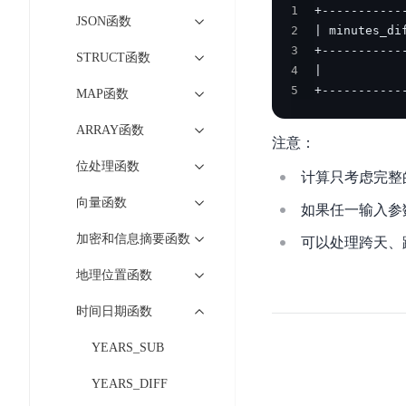
智
语
区
1
备
JSON函数
能
2
音
块
份
平
超
3
技
链
STRUCT函数
BCB
台
级
4
术
表
DataBuilder
5
+-----------
链
MAP函数
人
格
BaaS
城
脸
ARRAY函数
存
平
市
注意：
识
储
台
时
位处理函数
别
TableStorage
计算只考虑完整
空
超
人
向量函数
大
级
如果任一输入参数
体
数
链
CDN
加密和信息摘要函数
分
可以处理跨天、
据
数
与
析
分
内
字
地理位置函数
边
语
析
容
商
缘
时间日期函数
言
DMI
分
品
服
处
发
可
YEARS_SUB
务
理
网
信
安
技
络
登
YEARS_DIFF
全
术
CDN
记