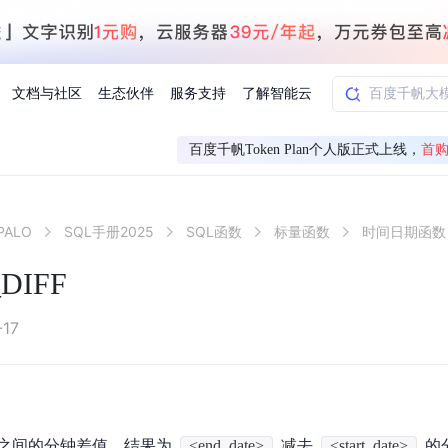
文档与社区
生态伙伴
服务支持
了解智能云
百度千帆Token Plan个人版正式上线，
首购
AI应用方案
智慧工业
ALO
SQL手册2025
SQL函数
标量函数
时间日期函数
知一
合作伙伴赋能
学习认证
行业解读
千帆社区
AI赋能
企服推荐
千帆AI加速器
联系我们
新闻动态
元新购券
全栈AI能力赋能应用开发
百度搭子DuMate
择计费模式
署
百度千帆·大模型服务及Agent开发平台
能源行业企
DIFF
中心
合作伙伴培训
实践案例
线上大模型案例课程
你的超级AI助手 真干活 用搭子
验
域名注册服务
行时
培训认证
行业白皮书
我要建议
最新资讯
端到端语音语言大模型
.9元
.COM域名注册29元起
道
学练考认一站式平台
权威、全面的行业报告解读
产品及服务官方反
百度智能云业内最
槛部署7x24小时个人超级助手
基于跨模态大模型，体验超拟人对话
快速搭建企业AI知识库问答平台
客悦智能客服
船舶与海洋
合作伙伴课程中心
千帆杯AI参赛作品
线上产品实操课程
-17
益
智能商标注册
课程学习
分析师报告
我要投诉
公告通知
大模型语音合成
law
百度百舸AI算力管理
合作伙伴人才认证
线下培育
减6000元
首购275元，多买多省
全场景课程体系
权威机构云市场趋势解读
产品及服务官方投
最新公告通知及时
云计算服务
大模型升级语音合成，音色更自然
PP-StructureV3
low 编排平台
飞桨企业赋能
人才认证
限时招募中
建站特惠
多模态基础大模型，去幻觉、逻辑推理和代码能力明显增强
高效文档解析模型，复杂结构和多栏布局文档处理优势显著
大模型文档解析
信息公告
助手
返利 最高8万元
企业首购SSL证书5折
之间的分钟差值。结果为
<end_date>
减去
<start_date>
的
学习中心