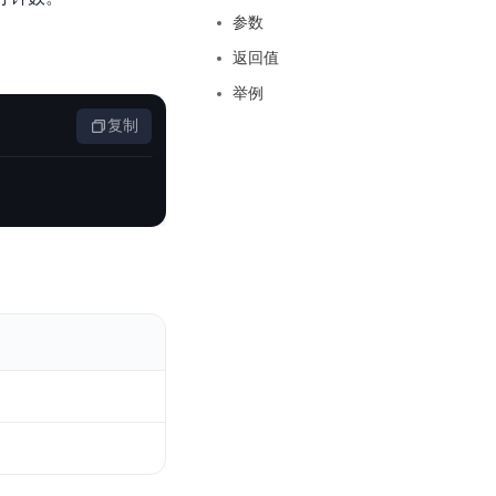
基于业务本体驱动的企业数据智能平台
百度智能云千帆AI原生应用商店
GLM-5.2
云服务器39元/年起，领万元券包
参数
赋能企业AI原生应用创新
提供一站式、开箱即用的AI服务
近千款AI应用，解锁多元体验
文本生成模型，支持 1M 上下文，长程任务执行更稳定、工程规范遵循更可靠
百度伐谋
查看详情
返回值
查看详情
查看详情
态一站获取
全球领先的可商用自我演化超级智能体
kimi-k2.6
举例
dOS生态适配
文本生成模型，同时支持文本、图片与视频输入，思考与非思考模式，对话与 Agent 任务
复制
Hogee
企业一站式AI营销应用
Qwen3.5-397B-A17B
原生视觉语言模型，具备强大的代码生成与智能体能力，对于各类智能体场景具有良好的泛化性
百度一见视觉智能体平台
识别服务
云边协同、自主进化的视觉智能体平台
秒哒
模型开发
无代码应用搭建平台
百度千帆·大模型服务及Agent开发平台
RedClaw
以Agent为核心的一站式企业级大模型服务平台
万能AI助手，让想法直接发生
百度胜算·数据智能平台
基于业务本体驱动的企业数据智能平台
零门槛AI开发平台EasyDL