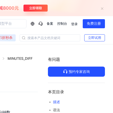
备案
控制台
免费注册
登录
问问AI助手
5折秒杀
立即试用
搜索本产品文档关键词
企业实名认证有什么福利？
如何免费试用百度智
方案
智慧政务
MINUTES_DIFF
模型与应用
有问题
一站式企业级大模型服务
热门产品
AI体验中心
Dumate
业管理系统智能化升级
政务智能体的百度搜索解决方案
提供一站式、开箱即用的AI服务
预约专家咨询
百度搭子DuMate
百度智能云大模型系列课程
云服务器BCC
馈渠道
新动态
你的超级AI助手 真干活 用搭子
500+节免费观看 持续更新
工程大模型解决方案
智慧水务智能体解决方案
Duclaw
其他大模型
百度千帆·大模型服务及Agent开发平台
千帆大模型平台
本页目录
诉渠道
了解
以Agent为核心的一站式企业级大模型服务平台
Deepseek-V4-Flash
描述
文本生成模型，通过更小的模型参数与激活规模，提供更为快捷、经济的 API 服务
百度胜算·数据智能平台
语法
企业实名认证专属权益
大模型专家服务
热门AI能力
分钟数。