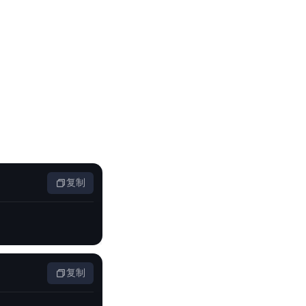
零算法基础定制高精度AI模型
全功能AI开发平台BML
提供一站式AI开发、训练及推理环境，
AI安全护栏
多模态大模型的安全围栏，助力企业内容合规
复制
MapReduce计算集群服务
供全托管的Hadoop/Spark计算集群服务，安全可靠
复制