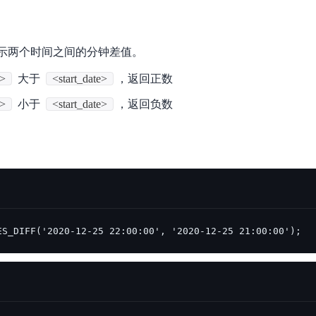
实时整合文本、图像、PDF等多模态数据，生成高质量结构化报告
严格按照人工编排工作流对话，适用于严谨的业务流程
多智能体协作
表示两个时间之间的分钟差值。
可结合全网实时信息进行智能问答，能力丰富强大
支持自定义导入并官方预置多个子Agent,协同完成复杂 场景任务
e>
大于
<start_date>
，返回正数
e>
小于
<start_date>
，返回负数
AI云原生与一体机
百度百舸·AI计算平台
销一体化AI应用
大模型训推一体化基础设施，十万卡大规模集群
原生产品
百度百舸一体机
政务大模型原生产品体系
搭载百舸异构计算平台，提供高效的异构资源管理
ES_DIFF('2020-12-25 22:00:00', '2020-12-25 21:00:00');
千帆一体机
覆盖全场景的医疗AI生态
搭载千帆大模型工具链平台，内置文心与精选开源大模型
向量数据库
户全生命周期营销闭环
VectorDB 纯自研高性能、高性价比、生态丰富且即开即用