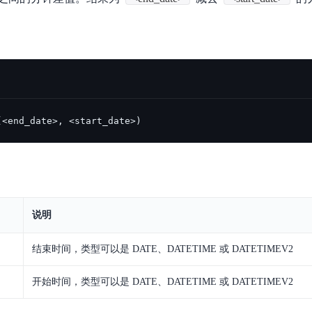
数亿用户验证的企业数字资产管理平台，集智能管理、多人协作、大文件极速传输于一体
18 种格式解析，结构化输出文档关键信息
生态伙伴方案
端到端语音语言大模型
公告通知
线索转化入口
课程
国内短信套餐包
更强的深度思考能力
考试中心
基于Cross-Attention跨模态语音大模型，体验超拟人对话
看图识万物
船舶与海洋工程大模型解决方案
产品公告与服务动
大模型系列课程一站观看
企业首购限时0.99元起
，计算密集型应用专享
视觉+多模态大模型，万物精准识别
大模型语音合成
BaiduLinuxClou
政务智能体的百度搜索解决方案
在事实性、指令遵循、智能体等能力上均有显著提升
音色具备更高的自然度、丰富的情感表达等特点
智能文档分析
能源行业企业管理系统智能化升级解决方案
生态适配指南
提供官网搭建、web应用搭建、云上学习和测试等场景的服务
文心大模型驱动，一站式文档处理
大模型声音复刻
先进、高效的文档解析模型，专为文档元素识别设计
录制5秒音频，即可极速复刻音色
(<end_date>, <start_date>)
智慧水务智能体解决方案
生态兼容性全景图
文字识别
拓展的云存储服务
覆盖多种场景、多种语言的高精度整图文字检测和
图像增强
地址和公网带宽，增加用户使用弹性
去雾增强放大，重建高清无损图像
Agent开发工具链
说明
大模型声音复刻
体验AI方案
丰富的Agent开发工具、一站式创建
面向企业客户在游戏、营销、直播、办公等场景提供高效稳定的一站式解决方案
基于大模型zero-shot技术，随时随地录制数秒音频
结束时间，类型可以是 DATE、DATETIME 或 DATETIMEV2
自主规划Agent
内置多种AI助手常见能力，深入理解用户意图，智能调度多种MCP工具
自主思考并规划任务，适用于基础或日常的业务流程
开始时间，类型可以是 DATE、DATETIME 或 DATETIMEV2
工作流Agent