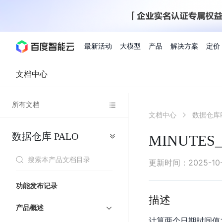
最新活动
大模型
产品
解决方案
定价
文档中心
查看全部活动
进入千帆大模型平台
百度智能云全部产品
全部解决方案
了解定价
文档与社区
了解合作伙伴体系
进入服务与支持
云智一体3.0
所有文档
AI应用与智能体
文档中心
数据仓库P
精选活动
价格计算器
文档
关于合作伙伴
基础服务
市场活动
成为合作伙伴
增值服务-百度智能云
最佳实践
优惠上云
价格详情
开发者资源
新手专享
上云领万
百度千帆
精选推荐
精选推荐
自由搭配产品组合，轻松预估成本
了解定价模式，合理选
数据仓库
PALO
Hermes Agent应用部
MINUTES_
百度千帆·大模型服务及Agent开发平台
我们的伙伴体系
代理销售伙伴
千帆AI应用开发者
人
存
智
物
以Agent为核心的一站式企业级大模型服务平台
云服务器品类特惠
新客限时体
自助工具
2026 百度AI开发者大会
大模型专家服务
智能中国 | 数字化转型进
DuClaw
行业解决方案
人工智能
工
储
能
联
云服务器2核4G低至39元/年
企业数字员工9
提供常见使用问题快速解决通道
开启「万物一体」新纪元
提供常见使用问题快速解决通
联合央视聚焦企业数字化转型
一键部署DuClaw，零门
通用解决方案
百度伐谋
查询合作伙伴
解决方案销售伙伴
SDK中心
百
对
MapReduce
物
更新时间
：
2025-10
智
大
网
百度千帆
智能应用
度
象
联
免费试用体验馆
文心大模型
企业专享权
解决方案实践
智能助手
文心 Moment 大会
云专家服务
智能中国 | 标杆案例
流
云服务器 BCC
10分钟快速部署OpenC
能
数
服
客悦
优秀伙伴展示
技术合作伙伴
API平台
智能体
语音技术
千
存
网
注册并完成实名认证，立即体验热门产品
权益礼包至高可
功能发布记录
式
提供常见使用问题快速解决通道
文心大模型 5.0 正式版上线
一对一定制化支持服务
云智一体赋能千行百业
安全稳定，提供高弹性的
据
务
帆
储
核
ERNIE 4.5 Turbo
ERNIE 5.1
描述
快速搭建与AI Workf
计
图像技术
文字识别
数字员工-营销内容创作
精品案例展示
服务伙伴
示例代码中心
人工智能热销榜
模
BOS
心
云推广大使
产品概述
工单服务
企业支持计划
搜索能力登顶国内，预训练成本仅为业界6%
百度网盘企业版
算
人脸与人体
语言与知识
搭建私有知识库与AI
型
套
新购1元，AI能力引擎量包低至75折
推荐新客下单
计算两个日期时间值
数字员工-组件开放平台