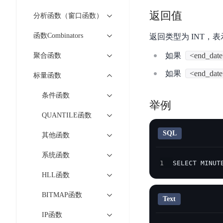
工
网
超3000万全行业词条，800万用户共吸纳
度
BLS
智
返回值
分析函数（窗口函数）
关
伐
消
能
智能生成PPT
百度AI搜索
BSG
谋
函数Combinators
返回类型为 INT，
息
物
智能大纲汇总，文库资源沉淀
数
百
服
联
如果
<end_dat
聚合函数
据
度
务
网
流
一
for
解
如果
<end_dat
标量函数
转
AI原生应用
见
Kafka
决
平
条件函数
方
智
消
举例
台
伐谋
百度智能云客悦
案
能
息
QUANTILE函数
CloudFlow
全球领先的可商用自我演化超级智能体
大模型驱动的服务营
代
服
度
极
SQL
其他函数
码
务
家-
秒哒
九州·政务大模型
速
助
for
AIOT
无代码应用搭建平台
构建“1+1+5+∞”
系统函数
文
手
RocketMQ
语
1
SELECT MINUT
件
百度智能云数字员工
百度智能云灵医
音
HLL函数
文
千
缓
平
内容运营等8款数字员工焕新上线！免费体验！
医疗AI大模型，构建
字
帆
存
BITMAP函数
台
Text
识
数
RapidFS
百度一见
百战·数智营销
别
据
IP函数
云边协同、自主进化的视觉智能体平台
赋能合作伙伴打造客
云