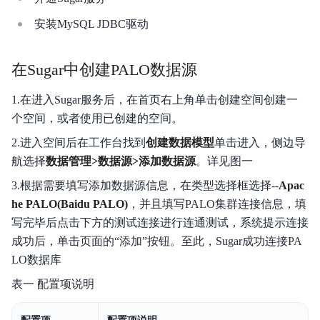
产品定价
安装MySQL JDBC驱动
快速入门
在Sugar中创建PALO数据源
操作手册
1.在进入Sugar服务后，在首页右上角单击创建空间创建一
开发指南
个空间，或者使用已创建的空间。
服务等级协议SLA
2.进入空间后在工作台找到
创建数据模型
单击进入，侧边导
航选择
数据管理>数据源>添加数据源
。详见图一
视频专区
3.根据需要填写添加数据源信息，在类型选择框选择--
Apac
he PALO(Baidu PALO)
，并且填写PALO集群连接信息，填
SQL手册
写完毕后点击下方的测试连接进行连通测试，系统提示连接
Palo for PostgreSQL
成功后，单击页面的“添加”按钮。至此，Sugar成功连接PA
LO数据库
表一 配置项说明