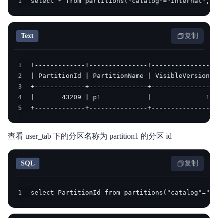
1
select * from partitions("catalog"="internal","d
Text
复制
1
2
3
4
5
+-------------+---------------+----------------+
查看 user_tab 下的分区名称为 partition1 的分区 id
SQL
复制
1
select PartitionId from partitions("catalog"="in