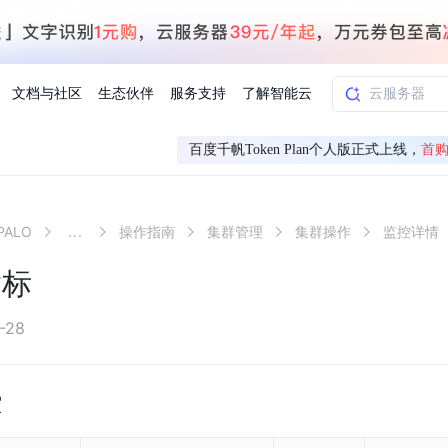
文档与社区
生态伙伴
服务支持
了解智能云
百度千帆Token Plan个人版正式上线，
首购
AI应用方案
智慧工业
ALO
...
操作指南
集群管理
集群操作
监控详情
知一
合作伙伴赋能
学习认证
行业解读
千帆社区
AI赋能
企服推荐
千帆AI加速器
联系我们
新闻动态
元新购券
全栈AI能力赋能应用开发
百度搭子DuMate
择计费模式
署
百度千帆·大模型服务及Agent开发平台
能源行业企
指标
中心
合作伙伴培训
实践案例
线上大模型案例课程
你的超级AI助手 真干活 用搭子
验
域名注册服务
行时
培训认证
行业白皮书
我要建议
最新资讯
端到端语音语言大模型
.9元
.COM域名注册29元起
道
学练考认一站式平台
权威、全面的行业报告解读
产品及服务官方反
百度智能云业内最
槛部署7x24小时个人超级助手
基于跨模态大模型，体验超拟人对话
快速搭建企业AI知识库问答平台
客悦智能客服
船舶与海洋
合作伙伴课程中心
千帆杯AI参赛作品
线上产品实操课程
-28
益
智能商标注册
课程学习
分析师报告
我要投诉
公告通知
大模型语音合成
law
百度百舸AI算力管理
合作伙伴人才认证
线下培育
减6000元
首购275元，多买多省
全场景课程体系
权威机构云市场趋势解读
产品及服务官方投
最新公告通知及时
云计算服务
大模型升级语音合成，音色更自然
PP-StructureV3
控
low 编排平台
飞桨企业赋能
人才认证
限时招募中
建站特惠
多模态基础大模型，去幻觉、逻辑推理和代码能力明显增强
高效文档解析模型，复杂结构和多栏布局文档处理优势显著
大模型文档解析
信息公告
助手
返利 最高8万元
企业首购SSL证书5折
学习中心