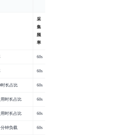
基于业务本体驱动的企业数据智能平台
百度智能云千帆AI原生应用商店
GLM-5.2
云服务器39元/年起，领万元券包
赋能企业AI原生应用创新
提供一站式、开箱即用的AI服务
近千款AI应用，解锁多元体验
文本生成模型，支持 1M 上下文，长程任务执行更稳定、工程规范遵循更可靠
百度伐谋
查看详情
查看详情
查看详情
态一站获取
采
全球领先的可商用自我演化超级智能体
kimi-k2.6
集
dOS生态适配
文本生成模型，同时支持文本、图片与视频输入，思考与非思考模式，对话与 Agent 任务
频
Hogee
率
企业一站式AI营销应用
Qwen3.5-397B-A17B
原生视觉语言模型，具备强大的代码生成与智能体能力，对于各类智能体场景具有良好的泛化性
百度一见视觉智能体平台
率
60s
识别服务
云边协同、自主进化的视觉智能体平台
率
60s
秒哒
模型开发
IO时长占比
无代码应用搭建平台
60s
百度千帆·大模型服务及Agent开发平台
RedClaw
户使用时长占比
60s
以Agent为核心的一站式企业级大模型服务平台
万能AI助手，让想法直接发生
百度胜算·数据智能平台
统使用时长占比
60s
基于业务本体驱动的企业数据智能平台
一分钟负载
60s
零门槛AI开发平台EasyDL