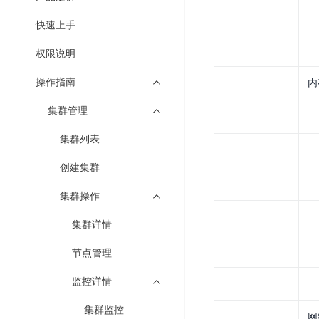
工
网
超3000万全行业词条，800万用户共吸纳
度
BLS
智
关
快速上手
伐
消
能
智能生成PPT
百度AI搜索
BSG
谋
息
物
权限说明
智能大纲汇总，文库资源沉淀
数
百
服
联
据
操作指南
内
度
务
网
流
一
for
解
集群管理
转
AI原生应用
见
Kafka
决
平
方
集群列表
智
消
台
伐谋
百度智能云客悦
案
能
息
CloudFlow
创建集群
全球领先的可商用自我演化超级智能体
大模型驱动的服务营
代
服
度
极
码
务
家-
集群操作
秒哒
九州·政务大模型
速
助
for
AIOT
无代码应用搭建平台
构建“1+1+5+∞”
文
集群详情
手
RocketMQ
语
件
百度智能云数字员工
百度智能云灵医
音
文
千
节点管理
缓
平
内容运营等8款数字员工焕新上线！免费体验！
医疗AI大模型，构建
字
帆
存
台
监控详情
识
数
RapidFS
百度一见
百战·数智营销
别
据
集群监控
云边协同、自主进化的视觉智能体平台
赋能合作伙伴打造客
云
网