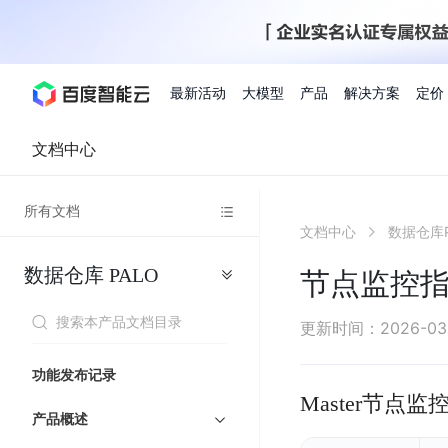
最新活动
大模型
产品
解决方案
定价
文档中心
查看全部活动
进入千帆大模型平台
百度智能云全部产品
全部解决方案
了解定价
文档与社区
了解合作伙伴体系
进入服务与支持
云智一体3.0
所有文档
AI应用与智能体
文档中心
数据仓库P
精选活动
价格计算器
文档
关于合作伙伴
基础服务
市场活动
成为合作伙伴
增值服务-百度智能云
最佳实践
优惠上云
价格详情
开发者资源
新手专享
上云领万
百度千帆
精选推荐
精选推荐
自由搭配产品组合，轻松预估成本
了解定价模式，合理选
数据仓库
PALO
Hermes Agent应用部
节点监控
百度千帆·大模型服务及Agent开发平台
我们的伙伴体系
代理销售伙伴
千帆AI应用开发者
人
存
智
物
以Agent为核心的一站式企业级大模型服务平台
云服务器品类特惠
新客限时体
自助工具
2026 百度AI开发者大会
大模型专家服务
智能中国 | 数字化转型进
DuClaw
行业解决方案
人工智能
工
储
能
联
云服务器2核4G低至39元/年
企业数字员工9
提供常见使用问题快速解决通道
开启「万物一体」新纪元
提供常见使用问题快速解决通
联合央视聚焦企业数字化转型
一键部署DuClaw，零门
通用解决方案
百度伐谋
查询合作伙伴
解决方案销售伙伴
SDK中心
百
对
MapReduce
物
更新时间
：
2026-03
智
大
网
百度千帆
智能应用
度
象
联
免费试用体验馆
文心大模型
企业专享权
解决方案实践
智能助手
文心 Moment 大会
云专家服务
智能中国 | 标杆案例
流
云服务器 BCC
10分钟快速部署OpenC
能
数
服
客悦
优秀伙伴展示
技术合作伙伴
API平台
智能体
语音技术
千
存
网
注册并完成实名认证，立即体验热门产品
权益礼包至高可
功能发布记录
式
提供常见使用问题快速解决通道
文心大模型 5.0 正式版上线
一对一定制化支持服务
云智一体赋能千行百业
安全稳定，提供高弹性的
据
务
帆
储
核
ERNIE 4.5 Turbo
ERNIE 5.1
Master节点监
快速搭建与AI Workf
计
图像技术
文字识别
数字员工-营销内容创作
精品案例展示
服务伙伴
示例代码中心
人工智能热销榜
模
BOS
心
云推广大使
产品概述
工单服务
企业支持计划
搜索能力登顶国内，预训练成本仅为业界6%
百度网盘企业版
算
人脸与人体
语言与知识
搭建私有知识库与AI
型
套
新购1元，AI能力引擎量包低至75折
推荐新客下单
数字员工-组件开放平台