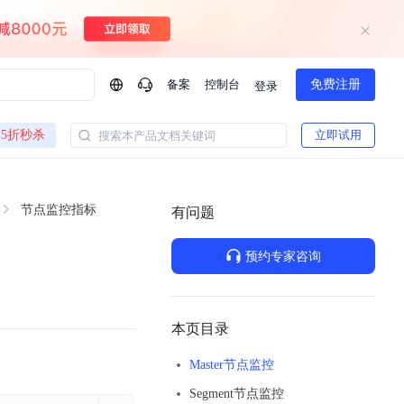
备案
控制台
免费注册
登录
问问AI助手
5折秒杀
立即试用
搜索本产品文档关键词
企业实名认证有什么福利？
如何免费试用百度智
方案
智慧政务
节点监控指标
模型与应用
有问题
一站式企业级大模型服务
热门产品
AI体验中心
Dumate
业管理系统智能化升级
政务智能体的百度搜索解决方案
提供一站式、开箱即用的AI服务
预约专家咨询
百度搭子DuMate
百度智能云大模型系列课程
云服务器BCC
馈渠道
新动态
你的超级AI助手 真干活 用搭子
500+节免费观看 持续更新
工程大模型解决方案
智慧水务智能体解决方案
Duclaw
其他大模型
百度千帆·大模型服务及Agent开发平台
千帆大模型平台
本页目录
诉渠道
了解
以Agent为核心的一站式企业级大模型服务平台
Deepseek-V4-Flash
Master节点监控
文本生成模型，通过更小的模型参数与激活规模，提供更为快捷、经济的 API 服务
百度胜算·数据智能平台
Segment节点监控
企业实名认证专属权益
大模型专家服务
热门AI能力