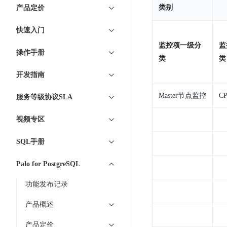
7 × 24 小时在线提供服务
复杂业务专属支持
云
BSC
AI原生应用商店
云市场
新手入门
类别
ERNIE X1 Turbo
产品定价
DeepSeek-V4
服
件
磁
云计算
数
搭建官网在线客服与
大模型增值服务上新
免费大模型
云服务器BCC
具备更长的思维链，
务
结构创新和超高上下文效率、Agent 能力得到专项优化
GPU云服务器
盘
时
特惠榜单
网站建设
入门指南
据
快速入门
工信部教考中心大模型证书6折
入门到进阶，
及
计算
存储
配备GPU的云端服务器
CDS
序
ERNIE X1.1
可
语音识别
ERNIE 5.0-正式版
Agent
监控项一级分
监
营销服务
安全服务
最佳实践
时
网络
数据库
操作手册
文
视
原生全模态大模型，基础能力全面升级
开
类
类
轻量应用服务器
空
人脸识别
件
化
大数据
容器
发
行业智能
企业应用
数
PaddleOCR-VL
开发指南
ERNIE 4.5 Turbo VL
存
Sugar
平
文字识别
安全
CDN与边缘
据
全新多模理解模型，图片理解、创作、翻译、代码等能力显著
储
BI
分析决策
公司服务
台
对象存储BOS
Master节点监控
C
服务等级协议SLA
库
CFS
管理运维
混合云
图像识别
Elasticsearch
稳定、安全、高效、高可
百
TSDB
智能办公
人工智能
并
视频专区
操作系统
度
数
物
ARM云
弹性公网IP
MCP及Agent开发
行
生活休闲
API商城
胜
据
联
应用产品
SQL手册
文
为用户访问公网提供IP
算
仓
网
MCP组件
件
精选Agent
库
智能应用
行业应用
DuClaw
安
Palo for PostgreSQL
百度云手机
存
聚合优质工具与MCP服务
官方能力直达，快速
PALO
全
视频云平台
企业服务
DuMate
储
功能发布记录
日
套
百度搜索
全能AI助手
PFS
地图服务
秒
志
件
25年搜索沉淀，权威高质多模态信源
产品概述
哒
存
服
天
储
百度百科
深度研究Agent
百
务
产品定价