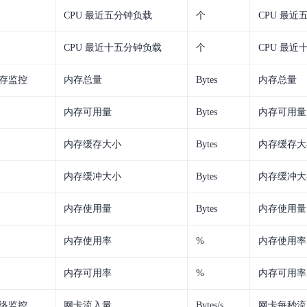
实时整合文本、图像、PDF等多模态数据，生成高质量结构化报告
严格按照人工编排工作流对话，适用于严谨的业务流程
CPU 最近五分钟负载
个
CPU 最近
多智能体协作
CPU 最近十五分钟负载
个
CPU 最
可结合全网实时信息进行智能问答，能力丰富强大
支持自定义导入并官方预置多个子Agent,协同完成复杂 场景任务
存监控
内存总量
Bytes
内存总量
内存可用量
Bytes
内存可用量
AI云原生与一体机
内存缓存大小
Bytes
内存缓存大
百度百舸·AI计算平台
销一体化AI应用
大模型训推一体化基础设施，十万卡大规模集群
内存缓冲大小
Bytes
内存缓冲大
原生产品
百度百舸一体机
政务大模型原生产品体系
内存使用量
Bytes
内存使用量
搭载百舸异构计算平台，提供高效的异构资源管理
千帆一体机
内存使用率
%
内存使用率
覆盖全场景的医疗AI生态
搭载千帆大模型工具链平台，内置文心与精选开源大模型
内存可用率
%
内存可用率
向量数据库
户全生命周期营销闭环
VectorDB 纯自研高性能、高性价比、生态丰富且即开即用
络监控
网卡流入量
Bytes/s
网卡每秒流