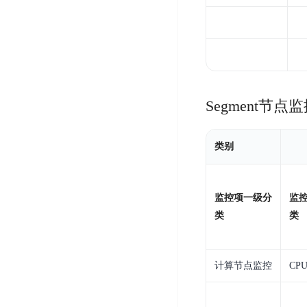
务
云
户
务
Agent
账
堡
管
DTS
号
曦
垒
理
管
数
灵
机
理
据
数
安
库
字
多
全
智
Segment节点
人
用
漏
能
户
洞
驾
访
预
类别
计
驶
问
警
算
舱
控
云
操
DBSC
制
服
监控项一级分
监
作
消
务
企
类
类
系
息
器
业
统
服
BCC
组
安
务
织
专
全
计算节点监控
CP
for
属
加
证
RabbitMQ
服
固
书