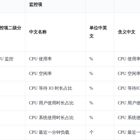
数亿用户验证的企业数字资产管理平台，集智能管理、多人协作、大文件极速传输于一体
18 种格式解析，结构化输出文档关键信息
生态伙伴方案
监控项
端到端语音语言大模型
公告通知
线索转化入口
课程
国内短信套餐包
更强的深度思考能力
考试中心
基于Cross-Attention跨模态语音大模型，体验超拟人对话
看图识万物
船舶与海洋工程大模型解决方案
产品公告与服务动
大模型系列课程一站观看
企业首购限时0.99元起
，计算密集型应用专享
视觉+多模态大模型，万物精准识别
大模型语音合成
控项二级分
单位中英
BaiduLinuxClou
政务智能体的百度搜索解决方案
中文名称
含义中文
在事实性、指令遵循、智能体等能力上均有显著提升
音色具备更高的自然度、丰富的情感表达等特点
文
智能文档分析
能源行业企业管理系统智能化升级解决方案
生态适配指南
提供官网搭建、web应用搭建、云上学习和测试等场景的服务
文心大模型驱动，一站式文档处理
大模型声音复刻
先进、高效的文档解析模型，专为文档元素识别设计
录制5秒音频，即可极速复刻音色
智慧水务智能体解决方案
生态兼容性全景图
文字识别
PU 监控
CPU 使用率
%
CPU 使用
拓展的云存储服务
覆盖多种场景、多种语言的高精度整图文字检测和
CPU 空闲率
%
CPU 空闲
图像增强
地址和公网带宽，增加用户使用弹性
CPU 等待 IO 时长占比
去雾增强放大，重建高清无损图像
%
CPU 等待
Agent开发工具链
大模型声音复刻
CPU 用户使用时长占比
%
CPU 用
体验AI方案
丰富的Agent开发工具、一站式创建
面向企业客户在游戏、营销、直播、办公等场景提供高效稳定的一站式解决方案
基于大模型zero-shot技术，随时随地录制数秒音频
自主规划Agent
CPU 系统使用时长占比
%
CPU 系
内置多种AI助手常见能力，深入理解用户意图，智能调度多种MCP工具
自主思考并规划任务，适用于基础或日常的业务流程
CPU 最近一分钟负载
个
CPU 最近
工作流Agent