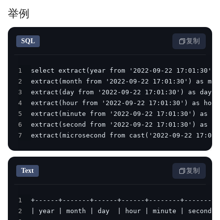
举例
SQL
复制
1
2
3
4
5
6
7
extract(microsecond from cast('2022-09-22 17:01:
Text
复制
1
2