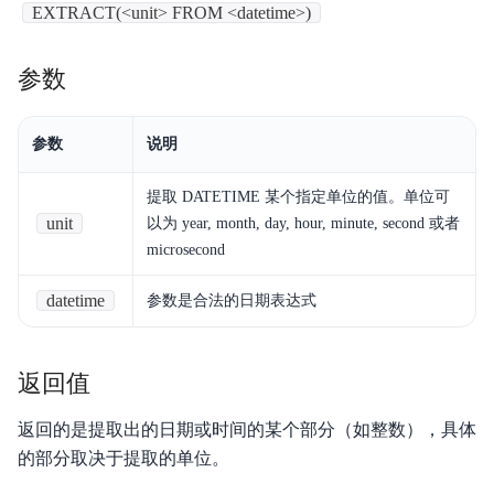
EXTRACT(<unit> FROM <datetime>)
产品定价
快速入门
参数
操作手册
参数
说明
开发指南
提取 DATETIME 某个指定单位的值。单位可
服务等级协议SLA
unit
以为 year, month, day, hour, minute, second 或者
microsecond
视频专区
datetime
参数是合法的日期表达式
SQL手册
Palo for PostgreSQL
返回值
返回的是提取出的日期或时间的某个部分（如整数），具体
的部分取决于提取的单位。