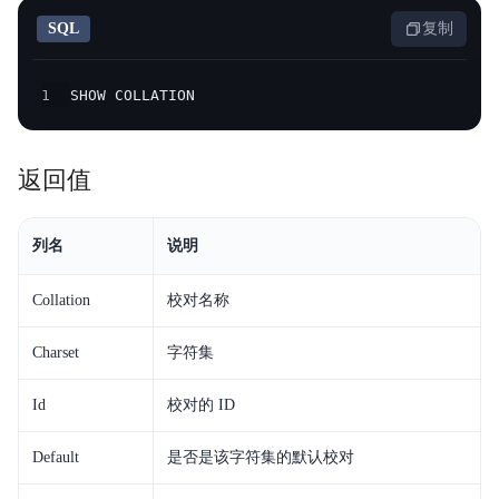
产品定价
SQL
复制
快速入门
1
SHOW COLLATION
操作手册
开发指南
返回值
服务等级协议SLA
列名
说明
视频专区
Collation
校对名称
SQL手册
Charset
字符集
Palo for PostgreSQL
Id
校对的 ID
Default
是否是该字符集的默认校对