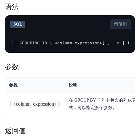
语法
产品定价
快速入门
SQL
复制
操作手册
1
GROUPING_ID ( <column_expression>[ ,...n ] )
开发指南
服务等级协议SLA
参数
视频专区
参数
说明
SQL手册
在 GROUP BY 子句中包含的列或表
Palo for PostgreSQL
<column_expression>
式，可以指定多个参数。
返回值