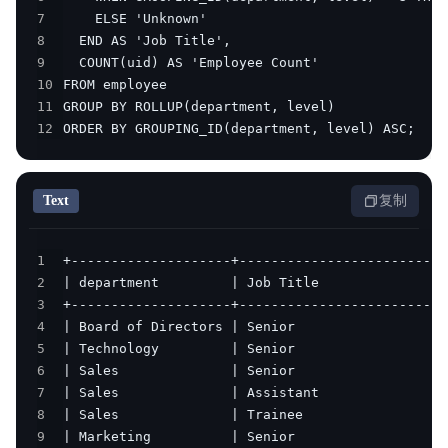
7
8
9
10
11
12
ORDER BY GROUPING_ID(department, level) ASC;
Text
复制
1
2
3
4
5
6
7
8
9