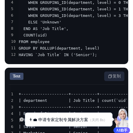
4
5
6
7
8
9
10
11
12
HAVING `Job Title` IN ('Senior');
Text
复制
1
2
3
4
👨‍💼 申请专家定制专属解决方案
（关闭 
8
s）
5
6
AI助手