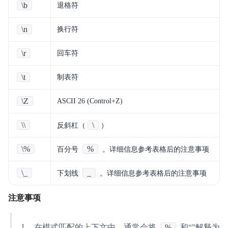
\b
退格符
\n
换行符
\r
回车符
\t
制表符
\Z
ASCII 26 (Control+Z)
\\
\
反斜杠（
）
\%
%
百分号
。详细信息参考表格后的注意事项
\_
_
下划线
。详细信息参考表格后的注意事项
注意事项
在模式匹配的上下文中，通常会将
%
和“”解释为