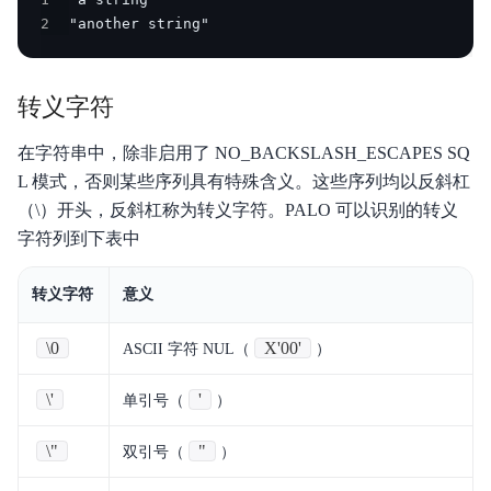
2
"another string"
产品定价
快速入门
转义字符
操作手册
在字符串中，除非启用了 NO_BACKSLASH_ESCAPES SQ
开发指南
L 模式，否则某些序列具有特殊含义。这些序列均以反斜杠
（\）开头，反斜杠称为转义字符。PALO 可以识别的转义
服务等级协议SLA
字符列到下表中
视频专区
转义字符
意义
SQL手册
\0
X'00'
ASCII 字符 NUL（
）
Palo for PostgreSQL
\'
'
单引号（
）
\"
"
双引号（
）