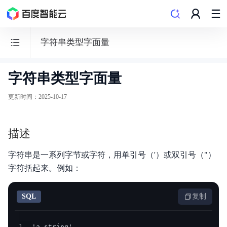
字符串类型字面量
字符串类型字面量
数
据
更新时间
：
2025-10-17
仓
库
描述
PALO
字符串是一系列字节或字符，用单引号（'）或双引号（"）
字符括起来。例如：
功能发布记录
SQL
复制
产品概述
1