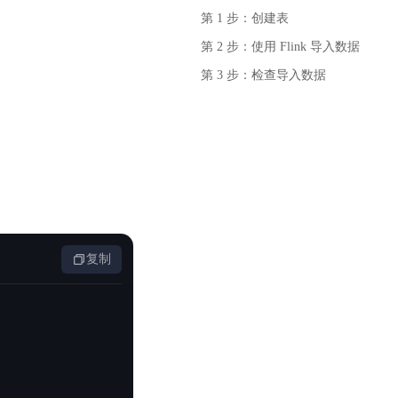
基于业务本体驱动的企业数据智能平台
百度智能云千帆AI原生应用商店
GLM-5.2
云服务器39元/年起，领万元券包
第 1 步：创建表
赋能企业AI原生应用创新
提供一站式、开箱即用的AI服务
近千款AI应用，解锁多元体验
文本生成模型，支持 1M 上下文，长程任务执行更稳定、工程规范遵循更可靠
百度伐谋
查看详情
第 2 步：使用 Flink 导入数据
查看详情
查看详情
态一站获取
全球领先的可商用自我演化超级智能体
kimi-k2.6
第 3 步：检查导入数据
dOS生态适配
文本生成模型，同时支持文本、图片与视频输入，思考与非思考模式，对话与 Agent 任务
Hogee
企业一站式AI营销应用
Qwen3.5-397B-A17B
原生视觉语言模型，具备强大的代码生成与智能体能力，对于各类智能体场景具有良好的泛化性
百度一见视觉智能体平台
识别服务
云边协同、自主进化的视觉智能体平台
秒哒
模型开发
无代码应用搭建平台
复制
百度千帆·大模型服务及Agent开发平台
RedClaw
以Agent为核心的一站式企业级大模型服务平台
万能AI助手，让想法直接发生
百度胜算·数据智能平台
基于业务本体驱动的企业数据智能平台
零门槛AI开发平台EasyDL