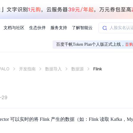
文档与社区
生态伙伴
服务支持
了解智能云
百度千帆Token Plan个人版正式上线，
首购
AI应用方案
智慧工业
ALO
开发指南
数据导入
数据源
Flink
知一
合作伙伴赋能
学习认证
行业解读
千帆社区
AI赋能
企服推荐
千帆AI加速器
联系我们
新闻动态
元新购券
全栈AI能力赋能应用开发
百度搭子DuMate
择计费模式
署
百度千帆·大模型服务及Agent开发平台
能源行业企
中心
合作伙伴培训
实践案例
线上大模型案例课程
你的超级AI助手 真干活 用搭子
验
域名注册服务
行时
培训认证
行业白皮书
我要建议
最新资讯
端到端语音语言大模型
.9元
.COM域名注册29元起
道
学练考认一站式平台
权威、全面的行业报告解读
产品及服务官方反
百度智能云业内最
槛部署7x24小时个人超级助手
基于跨模态大模型，体验超拟人对话
快速搭建企业AI知识库问答平台
客悦智能客服
船舶与海洋
合作伙伴课程中心
千帆杯AI参赛作品
线上产品实操课程
-29
益
智能商标注册
课程学习
分析师报告
我要投诉
公告通知
大模型语音合成
law
百度百舸AI算力管理
合作伙伴人才认证
线下培育
减6000元
首购275元，多买多省
全场景课程体系
权威机构云市场趋势解读
产品及服务官方投
最新公告通知及时
云计算服务
大模型升级语音合成，音色更自然
PP-StructureV3
low 编排平台
 Connector 可以实时的将 Flink 产生的数据（如：Flink 读取 Kafk
飞桨企业赋能
人才认证
限时招募中
建站特惠
多模态基础大模型，去幻觉、逻辑推理和代码能力明显增强
高效文档解析模型，复杂结构和多栏布局文档处理优势显著
大模型文档解析
信息公告
助手
返利 最高8万元
企业首购SSL证书5折
学习中心