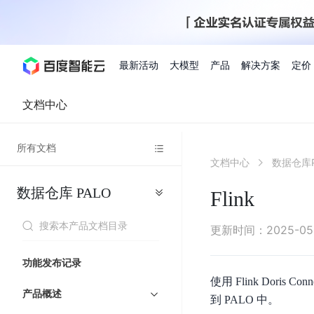
最新活动
大模型
产品
解决方案
定价
文档中心
查看全部活动
进入千帆大模型平台
百度智能云全部产品
全部解决方案
了解定价
文档与社区
了解合作伙伴体系
进入服务与支持
云智一体3.0
所有文档
AI应用与智能体
文档中心
数据仓库P
精选活动
价格计算器
文档
关于合作伙伴
基础服务
市场活动
成为合作伙伴
增值服务-百度智能云
最佳实践
优惠上云
价格详情
开发者资源
新手专享
上云领万
百度千帆
精选推荐
精选推荐
自由搭配产品组合，轻松预估成本
了解定价模式，合理选
数据仓库
PALO
Hermes Agent应用部
Flink
百度千帆·大模型服务及Agent开发平台
我们的伙伴体系
代理销售伙伴
千帆AI应用开发者
人
存
智
物
以Agent为核心的一站式企业级大模型服务平台
云服务器品类特惠
新客限时体
自助工具
2026 百度AI开发者大会
大模型专家服务
智能中国 | 数字化转型进
DuClaw
行业解决方案
人工智能
工
储
能
联
云服务器2核4G低至39元/年
企业数字员工9
提供常见使用问题快速解决通道
开启「万物一体」新纪元
提供常见使用问题快速解决通
联合央视聚焦企业数字化转型
一键部署DuClaw，零门
通用解决方案
百度伐谋
查询合作伙伴
解决方案销售伙伴
SDK中心
百
对
MapReduce
物
更新时间
：
2025-05
智
大
网
百度千帆
智能应用
度
象
联
免费试用体验馆
文心大模型
企业专享权
解决方案实践
智能助手
文心 Moment 大会
云专家服务
智能中国 | 标杆案例
流
云服务器 BCC
10分钟快速部署OpenC
能
数
服
客悦
优秀伙伴展示
技术合作伙伴
API平台
智能体
语音技术
千
存
网
注册并完成实名认证，立即体验热门产品
权益礼包至高可
功能发布记录
式
提供常见使用问题快速解决通道
文心大模型 5.0 正式版上线
一对一定制化支持服务
云智一体赋能千行百业
安全稳定，提供高弹性的
据
务
帆
储
核
ERNIE 4.5 Turbo
ERNIE 5.1
快速搭建与AI Workf
使用 Flink Doris
计
图像技术
文字识别
数字员工-营销内容创作
精品案例展示
服务伙伴
示例代码中心
人工智能热销榜
模
BOS
心
云推广大使
产品概述
工单服务
企业支持计划
搜索能力登顶国内，预训练成本仅为业界6%
百度网盘企业版
算
到 PALO 中。
人脸与人体
语言与知识
搭建私有知识库与AI
型
套
新购1元，AI能力引擎量包低至75折
推荐新客下单
数字员工-组件开放平台