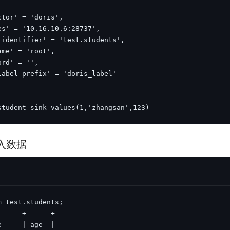
student_sink values(1,'zhangsan',123)
导入数据