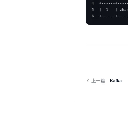
DDoS
4
平
图
海
防
5
台
像
外
护
6
+------+----
识
CDN
服
超
别
务
级
动
链
图
态
应
可
像
加
用
信
搜
速
防
存
索
DRCDN
火
证
墙
图
边
WAF
像
缘
增
上一篇
Kafka
计
云
混
强
算
安
合
广
节
全
云
BML
目
点
中
全
混
BEC
心
功
合
能
边
安
云
AI
缘
全
管