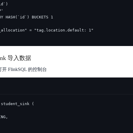
实时整合文本、图像、PDF等多模态数据，生成高质量结构化报告
严格按照人工编排工作流对话，适用于严谨的业务流程
多智能体协作
可结合全网实时信息进行智能问答，能力丰富强大
支持自定义导入并官方预置多个子Agent,协同完成复杂 场景任务
AI云原生与一体机
ink 导入数据
百度百舸·AI计算平台
.sh 打开 FlinkSQL 的控制台
销一体化AI应用
大模型训推一体化基础设施，十万卡大规模集群
原生产品
百度百舸一体机
政务大模型原生产品体系
搭载百舸异构计算平台，提供高效的异构资源管理
千帆一体机
覆盖全场景的医疗AI生态
搭载千帆大模型工具链平台，内置文心与精选开源大模型
向量数据库
户全生命周期营销闭环
VectorDB 纯自研高性能、高性价比、生态丰富且即开即用