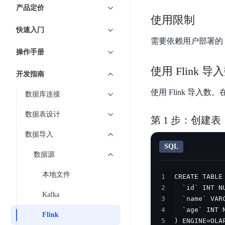
7 × 24 小时在线提供服务
复杂业务专属支持
云
BSC
AI原生应用商店
云市场
新手入门
ERNIE X1 Turbo
产品定价
DeepSeek-V4
服
件
磁
云计算
数
使用限制
搭建官网在线客服与
大模型增值服务上新
免费大模型
云服务器BCC
具备更长的思维链，
务
结构创新和超高上下文效率、Agent 能力得到专项优化
GPU云服务器
盘
时
特惠榜单
网站建设
入门指南
据
快速入门
工信部教考中心大模型证书6折
入门到进阶，
及
计算
存储
配备GPU的云端服务器
CDS
序
需要依赖用户部署的 Fl
ERNIE X1.1
可
语音识别
ERNIE 5.0-正式版
Agent
营销服务
安全服务
最佳实践
时
网络
数据库
操作手册
文
视
原生全模态大模型，基础能力全面升级
开
轻量应用服务器
空
人脸识别
件
化
大数据
容器
使用 Flink 导
发
行业智能
企业应用
数
PaddleOCR-VL
开发指南
ERNIE 4.5 Turbo VL
存
Sugar
平
文字识别
安全
CDN与边缘
据
全新多模理解模型，图片理解、创作、翻译、代码等能力显著
储
BI
分析决策
公司服务
使用 Flink 导入
台
对象存储BOS
数据库连接
库
CFS
管理运维
混合云
图像识别
Elasticsearch
稳定、安全、高效、高可
百
TSDB
智能办公
人工智能
数据表设计
并
第 1 步：创建表
操作系统
度
数
物
ARM云
弹性公网IP
MCP及Agent开发
行
生活休闲
API商城
胜
据
数据导入
联
应用产品
文
为用户访问公网提供IP
算
仓
SQL
网
MCP组件
件
精选Agent
数据源
库
智能应用
行业应用
DuClaw
安
百度云手机
存
聚合优质工具与MCP服务
官方能力直达，快速
PALO
全
本地文件
视频云平台
企业服务
1
DuMate
储
日
套
百度搜索
全能AI助手
2
PFS
地图服务
秒
Kafka
志
件
3
25年搜索沉淀，权威高质多模态信源
哒
存
4
服
天
Flink
储
百度百科
深度研究Agent
5
百
务