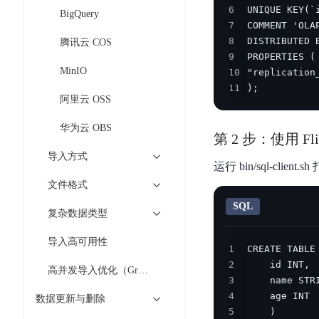
工
网
6
超3000万全行业词条，800万用户共吸纳
度
BLS
BigQuery
智
关
7
伐
消
能
智能生成PPT
百度AI搜索
8
BSG
腾讯云 COS
谋
息
物
9
智能大纲汇总，文库资源沉淀
数
百
服
联
MinIO
10
据
度
务
网
11
); 
流
阿里云 OSS
一
for
解
转
AI原生应用
见
Kafka
决
华为云 OBS
平
第 2 步：使用 Fl
方
智
消
台
伐谋
百度智能云客悦
案
导入方式
能
息
运行 bin/sql-client
CloudFlow
全球领先的可商用自我演化超级智能体
大模型驱动的服务营
代
服
度
文件格式
极
码
务
家-
秒哒
九州·政务大模型
速
SQL
助
for
AIOT
复杂数据类型
无代码应用搭建平台
构建“1+1+5+∞”
文
手
RocketMQ
语
件
导入高可用性
百度智能云数字员工
百度智能云灵医
音
1
文
千
缓
平
内容运营等8款数字员工焕新上线！免费体验！
医疗AI大模型，构建
2
字
帆
高并发导入优化（Group Commit）
存
3
台
识
数
RapidFS
百度一见
百战·数智营销
4
数据更新与删除
别
据
云边协同、自主进化的视觉智能体平台
赋能合作伙伴打造客
5
云