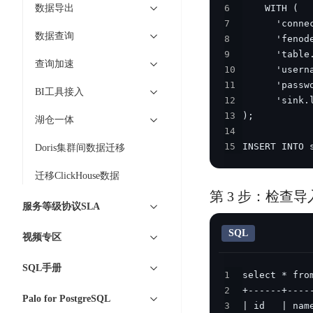
智
语
区
数据导出
6
备
能
7
音
块
份
平
数据查询
超
8
技
链
BCB
台
级
9
术
查询加速
表
DataBuilder
10
链
人
11
格
BaaS
城
BI工具接入
脸
12
存
平
市
识
13
储
湖仓一体
台
时
别
14
TableStorage
空
超
15
INSERT INTO 
Doris集群间数据迁移
人
大
级
体
数
迁移ClickHouse数据
链
CDN
分
据
数
第 3 步：检查
与
析
服务等级协议SLA
分
内
字
边
语
析
容
商
SQL
缘
视频专区
言
DMI
分
品
服
处
发
可
SQL手册
务
1
理
网
信
安
2
技
络
登
Palo for PostgreSQL
全
3
术
CDN
记