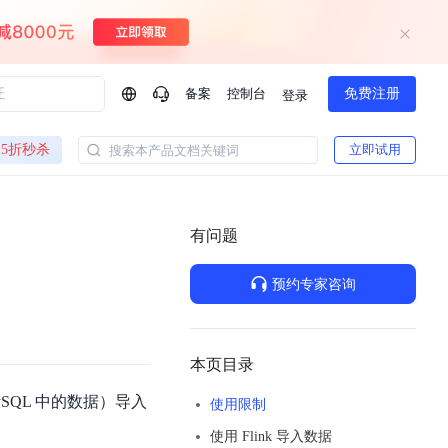
备案
控制台
免费注册
登录
问问AI助手
5折秒杀
立即试用
搜索本产品文档关键词
企业实名认证有什么福利？
如何免费试用百度智
方案
智慧政务
模型与应用
有问题
一站式企业级大模型服务
热门产品
AI体验中心
Dumate
业管理系统智能化升级
政务智能体的百度搜索解决方案
提供一站式、开箱即用的AI服务
预约专家咨询
百度搭子DuMate
百度智能云大模型系列课程
云服务器BCC
馈渠道
新动态
你的超级AI助手 真干活 用搭子
500+节免费观看 持续更新
工程大模型解决方案
智慧水务智能体解决方案
Duclaw
其他大模型
百度千帆·大模型服务及Agent开发平台
千帆大模型平台
本页目录
诉渠道
了解
以Agent为核心的一站式企业级大模型服务平台
DeepSeek V3.2 Think
a，MySQL 中的数据）导入
使用限制
文本生成模型，长文本训练和推理效率的大幅提升
百度胜算·数据智能平台
使用 Flink 导入数据
企业实名认证专属权益
大模型专家服务
热门AI能力