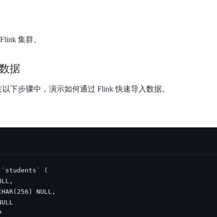
数亿用户验证的企业数字资产管理平台，集智能管理、多人协作、大文件极速传输于一体
18 种格式解析，结构化输出文档关键信息
生态伙伴方案
端到端语音语言大模型
公告通知
线索转化入口
课程
国内短信套餐包
更强的深度思考能力
考试中心
基于Cross-Attention跨模态语音大模型，体验超拟人对话
看图识万物
船舶与海洋工程大模型解决方案
产品公告与服务动
大模型系列课程一站观看
企业首购限时0.99元起
，计算密集型应用专享
视觉+多模态大模型，万物精准识别
ink 集群。
大模型语音合成
BaiduLinuxClou
政务智能体的百度搜索解决方案
在事实性、指令遵循、智能体等能力上均有显著提升
音色具备更高的自然度、丰富的情感表达等特点
智能文档分析
入数据
能源行业企业管理系统智能化升级解决方案
生态适配指南
提供官网搭建、web应用搭建、云上学习和测试等场景的服务
文心大模型驱动，一站式文档处理
大模型声音复刻
先进、高效的文档解析模型，专为文档元素识别设计
录制5秒音频，即可极速复刻音色
智慧水务智能体解决方案
生态兼容性全景图
数。在以下步骤中，演示如何通过 Flink 快速导入数据。
文字识别
拓展的云存储服务
覆盖多种场景、多种语言的高精度整图文字检测和
图像增强
地址和公网带宽，增加用户使用弹性
去雾增强放大，重建高清无损图像
Agent开发工具链
大模型声音复刻
体验AI方案
丰富的Agent开发工具、一站式创建
面向企业客户在游戏、营销、直播、办公等场景提供高效稳定的一站式解决方案
基于大模型zero-shot技术，随时随地录制数秒音频
自主规划Agent
内置多种AI助手常见能力，深入理解用户意图，智能调度多种MCP工具
自主思考并规划任务，适用于基础或日常的业务流程
工作流Agent