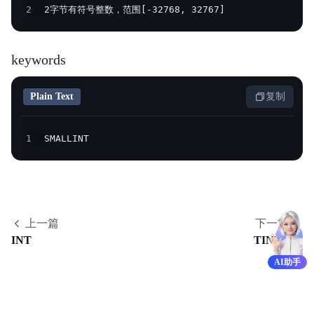
2
2字节有符号整数，范围[-32768, 32767]
产品定价
快速入门
keywords
操作手册
Plain Text
复制
开发指南
1
SMALLINT
服务等级协议SLA
视频专区
SQL手册
上一篇
下一篇
Palo for PostgreSQL
INT
TINYINT
AI助手