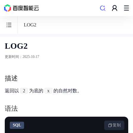
LOG2
LOG2
数
据
更新时间
：
2025-10-17
仓
库
描述
PALO
返回以
2
为底的
x
的自然对数。
语法
功能发布记录
SQL
复制
产品概述