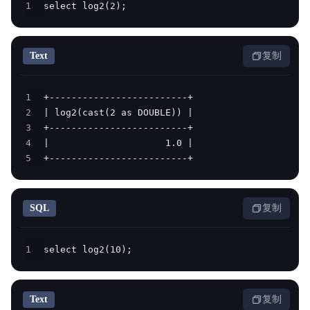
1
select log2(2);
Text
复制
1
2
3
4
5
+-------------------------+
SQL
复制
1
select log2(10);
Text
复制