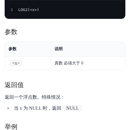
产品定价
1
LOG2(<x>)
快速入门
参数
操作手册
开发指南
参数
说明
服务等级协议SLA
<x>
真数 必须大于 0
视频专区
SQL手册
返回值
Palo for PostgreSQL
返回一个浮点数。特殊情况：
当 x 为 NULL 时，返回
NULL
举例