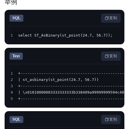
举例
SQL
复制
1
select ST_AsBinary(st_point(24.7, 56.7));
Text
复制
1
2
3
4
5
+----------------------------------------------+
SQL
复制