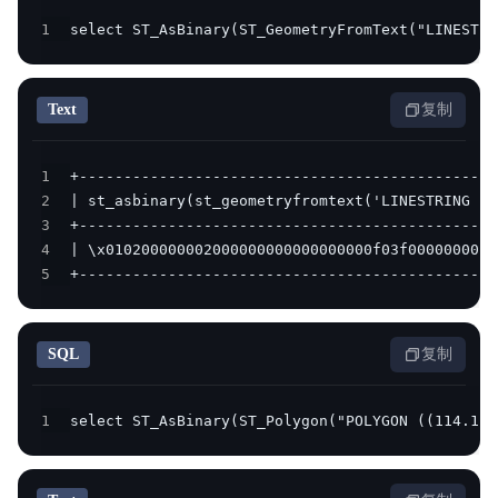
1
select ST_AsBinary(ST_GeometryFromText("LINESTRI
Text
复制
1
2
3
4
5
+-----------------------------------------------
SQL
复制
1
select ST_AsBinary(ST_Polygon("POLYGON ((114.104