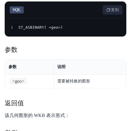
产品定价
SQL
复制
快速入门
1
ST_ASBINARY( <geo>)
操作手册
开发指南
参数
服务等级协议SLA
参数
说明
视频专区
<geo>
需要被转换的图形
SQL手册
Palo for PostgreSQL
返回值
该几何图形的 WKB 表示形式：