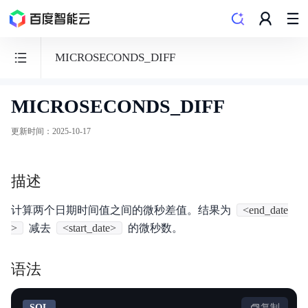
MICROSECONDS_DIFF
MICROSECONDS_DIFF
数
据
更新时间
：
2025-10-17
仓
库
描述
PALO
计算两个日期时间值之间的微秒差值。结果为
<end_date
>
减去
<start_date>
的微秒数。
功能发布记录
语法
产品概述
SQL
复制