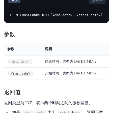
产品定价
1
MICROSECONDS_DIFF(<end_date>, <start_date>)
快速入门
操作手册
参数
开发指南
参数
说明
服务等级协议SLA
视频专区
<end_date>
结束时间，类型为 DATETIMEV2
SQL手册
<start_date>
开始时间，类型为 DATETIMEV2
Palo for PostgreSQL
返回值
返回类型为 INT，表示两个时间之间的微秒差值。
如果
<end_date>
大于
<start_date>
，返回正数