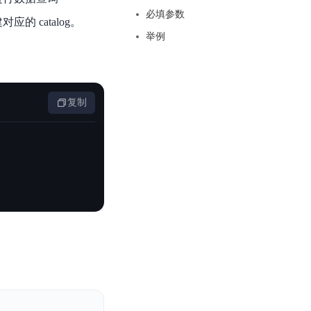
基于业务本体驱动的企业数据智能平台
百度智能云千帆AI原生应用商店
GLM-5.2
云服务器39元/年起，领万元券包
必填参数
赋能企业AI原生应用创新
提供一站式、开箱即用的AI服务
应的 catalog。
近千款AI应用，解锁多元体验
文本生成模型，支持 1M 上下文，长程任务执行更稳定、工程规范遵循更可靠
百度伐谋
查看详情
举例
查看详情
查看详情
态一站获取
全球领先的可商用自我演化超级智能体
kimi-k2.6
dOS生态适配
文本生成模型，同时支持文本、图片与视频输入，思考与非思考模式，对话与 Agent 任务
Hogee
企业一站式AI营销应用
Qwen3.5-397B-A17B
复制
原生视觉语言模型，具备强大的代码生成与智能体能力，对于各类智能体场景具有良好的泛化性
百度一见视觉智能体平台
识别服务
云边协同、自主进化的视觉智能体平台
秒哒
模型开发
无代码应用搭建平台
百度千帆·大模型服务及Agent开发平台
RedClaw
以Agent为核心的一站式企业级大模型服务平台
万能AI助手，让想法直接发生
百度胜算·数据智能平台
基于业务本体驱动的企业数据智能平台
零门槛AI开发平台EasyDL