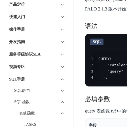
7 × 24 小时在线提供服务
复杂业务专属支持
云
BSC
AI原生应用商店
云市场
新手入门
ERNIE X1 Turbo
产品定价
DeepSeek-V4
服
件
磁
云计算
PALO 2.1.3 版本
数
搭建官网在线客服与
大模型增值服务上新
免费大模型
云服务器BCC
具备更长的思维链，
务
结构创新和超高上下文效率、Agent 能力得到专项优化
GPU云服务器
盘
时
特惠榜单
网站建设
入门指南
据
快速入门
工信部教考中心大模型证书6折
入门到进阶，
及
计算
存储
配备GPU的云端服务器
CDS
序
ERNIE X1.1
可
语音识别
ERNIE 5.0-正式版
语法
Agent
营销服务
安全服务
最佳实践
时
网络
数据库
操作手册
文
视
原生全模态大模型，基础能力全面升级
开
轻量应用服务器
空
人脸识别
件
化
大数据
容器
发
行业智能
企业应用
数
PaddleOCR-VL
开发指南
SQL
ERNIE 4.5 Turbo VL
存
Sugar
平
文字识别
安全
CDN与边缘
据
全新多模理解模型，图片理解、创作、翻译、代码等能力显著
储
BI
分析决策
公司服务
台
对象存储BOS
服务等级协议SLA
库
CFS
管理运维
混合云
1
图像识别
Elasticsearch
稳定、安全、高效、高可
百
TSDB
智能办公
人工智能
2
并
视频专区
操作系统
度
数
物
ARM云
3
弹性公网IP
MCP及Agent开发
行
生活休闲
API商城
胜
据
4
  );
联
应用产品
SQL手册
文
为用户访问公网提供IP
算
仓
网
MCP组件
件
精选Agent
库
智能应用
行业应用
SQL语句
DuClaw
安
百度云手机
存
聚合优质工具与MCP服务
官方能力直达，快速
PALO
必填参数
全
视频云平台
企业服务
DuMate
储
SQL函数
日
套
百度搜索
全能AI助手
PFS
地图服务
秒
query 表函数 tv
志
件
25年搜索沉淀，权威高质多模态信源
表值函数
哒
存
服
天
储
百度百科
深度研究Agent
TASKS
百
务
字段