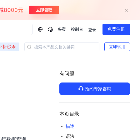
备案
控制台
免费注册
登录
问问AI助手
5折秒杀
立即试用
搜索本产品文档关键词
企业实名认证有什么福利？
如何免费试用百度智
方案
智慧政务
模型与应用
有问题
一站式企业级大模型服务
热门产品
AI体验中心
Dumate
业管理系统智能化升级
政务智能体的百度搜索解决方案
提供一站式、开箱即用的AI服务
预约专家咨询
百度搭子DuMate
百度智能云大模型系列课程
云服务器BCC
馈渠道
新动态
你的超级AI助手 真干活 用搭子
500+节免费观看 持续更新
工程大模型解决方案
智慧水务智能体解决方案
Duclaw
其他大模型
百度千帆·大模型服务及Agent开发平台
千帆大模型平台
本页目录
诉渠道
了解
以Agent为核心的一站式企业级大模型服务平台
Deepseek-V4-Flash
描述
文本生成模型，通过更小的模型参数与激活规模，提供更为快捷、经济的 API 服务
百度胜算·数据智能平台
语法
企业实名认证专属权益
大模型专家服务
热门AI能力
og 进行数据查询