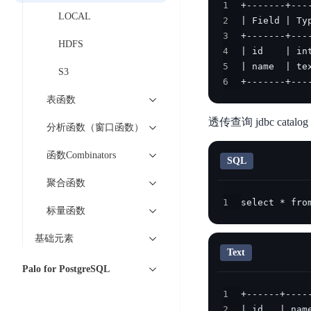
智
1
语
区
备
LOCAL
能
2
音
块
份
平
3
超
技
链
HDFS
BCB
4
台
级
术
5
表
DataBuilder
链
S3
人
6
+-------+---
格
BaaS
城
脸
表函数
存
平
市
识
储
台
透传查询 jdbc cata
时
分析函数（窗口函数）
别
TableStorage
空
超
人
函数Combinators
大
级
SQL
体
数
链
CDN
聚合函数
分
据
数
与
析
1
select * fro
分
内
字
标量函数
边
语
析
容
商
缘
基础元素
言
DMI
分
品
服
Text
处
发
可
Palo for PostgreSQL
务
理
网
信
安
技
络
登
1
全
术
CDN
记
2