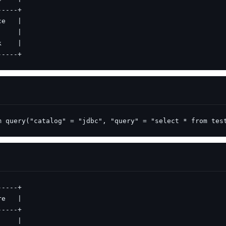
-----+
m query("catalog" = "jdbc", "query" = "select * from tes