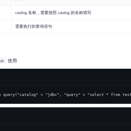
实时整合文本、图像、PDF等多模态数据，生成高质量结构化报告
严格按照人工编排工作流对话，适用于严谨的业务流程
catalog 名称，需要按照 catalog 的名称填写
多智能体协作
可结合全网实时信息进行智能问答，能力丰富强大
支持自定义导入并官方预置多个子Agent,协同完成复杂 场景任务
需要执行的查询语句
AI云原生与一体机
ion
使用
百度百舸·AI计算平台
销一体化AI应用
大模型训推一体化基础设施，十万卡大规模集群
原生产品
百度百舸一体机
政务大模型原生产品体系
搭载百舸异构计算平台，提供高效的异构资源管理
n query("catalog" = "jdbc", "query" = "select * from tes
千帆一体机
覆盖全场景的医疗AI生态
搭载千帆大模型工具链平台，内置文心与精选开源大模型
向量数据库
户全生命周期营销闭环
VectorDB 纯自研高性能、高性价比、生态丰富且即开即用