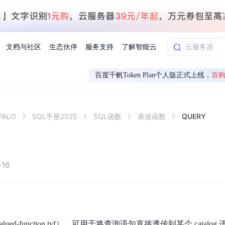
文档与社区
生态伙伴
服务支持
了解智能云
百度千帆Token Plan个人版正式上线，
首购
AI应用方案
智慧工业
ALO
SQL手册2025
SQL函数
表值函数
QUERY
知一
合作伙伴赋能
学习认证
行业解读
千帆社区
AI赋能
企服推荐
千帆AI加速器
联系我们
新闻动态
元新购券
全栈AI能力赋能应用开发
百度搭子DuMate
择计费模式
署
百度千帆·大模型服务及Agent开发平台
能源行业企
中心
合作伙伴培训
实践案例
线上大模型案例课程
你的超级AI助手 真干活 用搭子
验
域名注册服务
行时
培训认证
行业白皮书
我要建议
最新资讯
端到端语音语言大模型
.9元
.COM域名注册29元起
道
学练考认一站式平台
权威、全面的行业报告解读
产品及服务官方反
百度智能云业内最
槛部署7x24小时个人超级助手
基于跨模态大模型，体验超拟人对话
快速搭建企业AI知识库问答平台
客悦智能客服
船舶与海洋
合作伙伴课程中心
千帆杯AI参赛作品
线上产品实操课程
-16
益
智能商标注册
课程学习
分析师报告
我要投诉
公告通知
大模型语音合成
law
百度百舸AI算力管理
合作伙伴人才认证
线下培育
减6000元
首购275元，多买多省
全场景课程体系
权威机构云市场趋势解读
产品及服务官方投
最新公告通知及时
云计算服务
大模型升级语音合成，音色更自然
PP-StructureV3
low 编排平台
飞桨企业赋能
人才认证
限时招募中
建站特惠
多模态基础大模型，去幻觉、逻辑推理和代码能力明显增强
高效文档解析模型，复杂结构和多栏布局文档处理优势显著
大模型文档解析
信息公告
助手
返利 最高8万元
企业首购SSL证书5折
e-valued-function,tvf），可用于将查询语句直接透传到某个 catal
学习中心