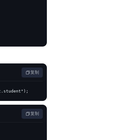
复制
t.student");
复制