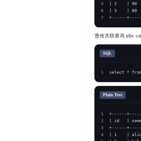
开
5
服
检
理
6
发
务
测
平
7
+------+----
平
器
服
台
台
ECS
务
BaiduLinuxOS
透传关联查询 jdbc c
零
流
门
量
数
槛
审
云
SQL
据
AI
计
云
市
库
云
开
分
数
场
1
select * fro
市
发
析
据
场
平
库
云
台
RDS
审
Plain Text
EasyDL
计
云
解
知
数
决
业
1
识
金
据
务
方
2
理
融
库
安
案
3
解
云
Redis
全
4
机
工
风
云