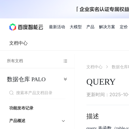
最新活动
大模型
产品
解决方案
定价
文档中心
查看全部活动
进入千帆大模型平台
百度智能云全部产品
全部解决方案
了解定价
文档与社区
了解合作伙伴体系
进入服务与支持
云智一体3.0
所有文档
AI应用与智能体
文档中心
数据仓库P
精选活动
价格计算器
文档
关于合作伙伴
基础服务
市场活动
成为合作伙伴
增值服务-百度智能云
最佳实践
优惠上云
价格详情
开发者资源
新手专享
上云领万
百度千帆
精选推荐
精选推荐
自由搭配产品组合，轻松预估成本
了解定价模式，合理选
数据仓库
PALO
Hermes Agent应用部
QUERY
百度千帆·大模型服务及Agent开发平台
我们的伙伴体系
代理销售伙伴
千帆AI应用开发者
人
存
智
物
以Agent为核心的一站式企业级大模型服务平台
云服务器品类特惠
新客限时体
自助工具
2026 百度AI开发者大会
大模型专家服务
智能中国 | 数字化转型进
DuClaw
行业解决方案
人工智能
工
储
能
联
云服务器2核4G低至39元/年
企业数字员工9
提供常见使用问题快速解决通道
开启「万物一体」新纪元
提供常见使用问题快速解决通
联合央视聚焦企业数字化转型
一键部署DuClaw，零门
通用解决方案
百度伐谋
查询合作伙伴
解决方案销售伙伴
SDK中心
百
对
MapReduce
物
更新时间
：
2025-10
智
大
网
百度千帆
智能应用
度
象
联
免费试用体验馆
文心大模型
企业专享权
解决方案实践
智能助手
文心 Moment 大会
云专家服务
智能中国 | 标杆案例
流
云服务器 BCC
10分钟快速部署OpenC
能
数
服
客悦
优秀伙伴展示
技术合作伙伴
API平台
智能体
语音技术
千
存
网
注册并完成实名认证，立即体验热门产品
权益礼包至高可
功能发布记录
式
提供常见使用问题快速解决通道
文心大模型 5.0 正式版上线
一对一定制化支持服务
云智一体赋能千行百业
安全稳定，提供高弹性的
据
务
帆
储
核
ERNIE 4.5 Turbo
ERNIE 5.1
描述
快速搭建与AI Workf
计
图像技术
文字识别
数字员工-营销内容创作
精品案例展示
服务伙伴
示例代码中心
人工智能热销榜
模
BOS
心
云推广大使
产品概述
工单服务
企业支持计划
搜索能力登顶国内，预训练成本仅为业界6%
百度网盘企业版
算
人脸与人体
语言与知识
搭建私有知识库与AI
型
套
新购1元，AI能力引擎量包低至75折
推荐新客下单
query 表函数（tabl
数字员工-组件开放平台