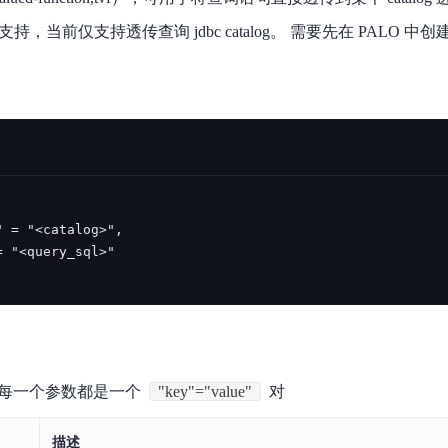
数亿用户验证的企业数字资产管理平台，集智能管理、多人协作、大文件极速传输于一体
18 种格式解析，结构化输出文档关键信息
生态伙伴方案
端到端语音语言大模型
开始支持，当前仅支持透传查询 jdbc catalog。 需要先在 PALO 中创建对
公告通知
线索转化入口
课程
国内短信套餐包
更强的深度思考能力
考试中心
基于Cross-Attention跨模态语音大模型，体验超拟人对话
看图识万物
船舶与海洋工程大模型解决方案
产品公告与服务动
大模型系列课程一站观看
企业首购限时0.99元起
，计算密集型应用专享
视觉+多模态大模型，万物精准识别
大模型语音合成
BaiduLinuxClou
政务智能体的百度搜索解决方案
在事实性、指令遵循、智能体等能力上均有显著提升
音色具备更高的自然度、丰富的情感表达等特点
智能文档分析
能源行业企业管理系统智能化升级解决方案
生态适配指南
提供官网搭建、web应用搭建、云上学习和测试等场景的服务
文心大模型驱动，一站式文档处理
大模型声音复刻
先进、高效的文档解析模型，专为文档元素识别设计
录制5秒音频，即可极速复刻音色
智慧水务智能体解决方案
生态兼容性全景图
文字识别
拓展的云存储服务
覆盖多种场景、多种语言的高精度整图文字检测和
图像增强
地址和公网带宽，增加用户使用弹性
去雾增强放大，重建高清无损图像
Agent开发工具链
大模型声音复刻
体验AI方案
丰富的Agent开发工具、一站式创建
面向企业客户在游戏、营销、直播、办公等场景提供高效稳定的一站式解决方案
基于大模型zero-shot技术，随时随地录制数秒音频
自主规划Agent
f 中的每一个参数都是一个
"key"="value"
对
内置多种AI助手常见能力，深入理解用户意图，智能调度多种MCP工具
自主思考并规划任务，适用于基础或日常的业务流程
工作流Agent
描述