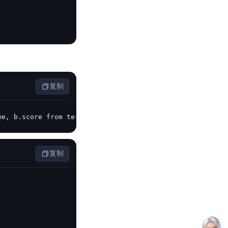
复制
me, b.score from test.student a join test.score b on a.i
复制