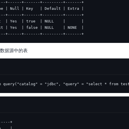
---+------+-------+---------+-------+
log 数据源中的表
m query("catalog" = "jdbc", "query" = "select * from tes