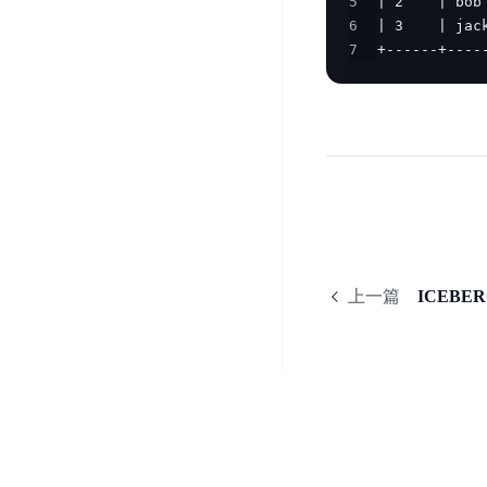
5
器
业
控
数
6
人
视
7
+------+----
据
号
平
觉
库
码
台
智
DocDB
安
ABC
能
for
全
Robot
平
MongoDB
服
台
内
务
云
容
云
SPNS
原
审
游
生
密
核
戏
数
钥
据
上一篇
ICEBE
机
金
管
库
器
融
理
GaiaDB
翻
智
服
译
能
务
数
体
据
居
SSL
传
民
证
输
服
书
账
服