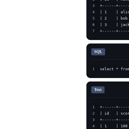
DDoS
3
平
图
海
防
4
台
像
外
护
5
识
CDN
服
超
6
别
务
级
7
+------+----
动
链
图
态
应
可
像
加
用
信
搜
速
防
SQL
存
索
DRCDN
火
证
墙
图
边
1
select * fro
WAF
像
缘
增
计
云
混
强
算
安
合
Text
广
节
全
云
BML
目
点
中
全
1
混
BEC
心
功
2
合
能
边
安
3
云
AI
缘
全
4
管