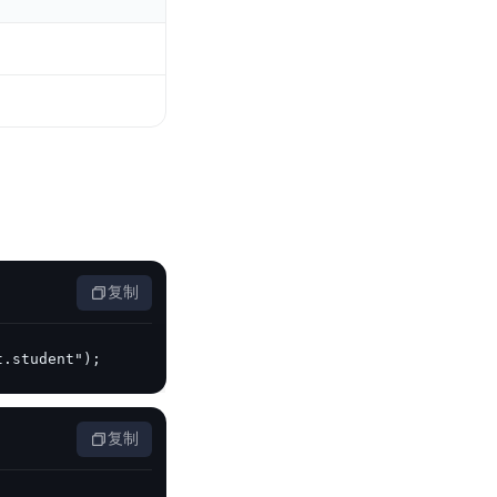
零算法基础定制高精度AI模型
全功能AI开发平台BML
提供一站式AI开发、训练及推理环境，
AI安全护栏
多模态大模型的安全围栏，助力企业内容合规
复制
MapReduce计算集群服务
供全托管的Hadoop/Spark计算集群服务，安全可靠
t.student");
复制