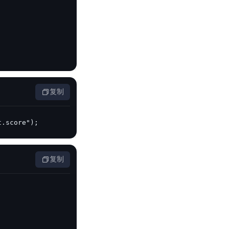
复制
t.score");
复制