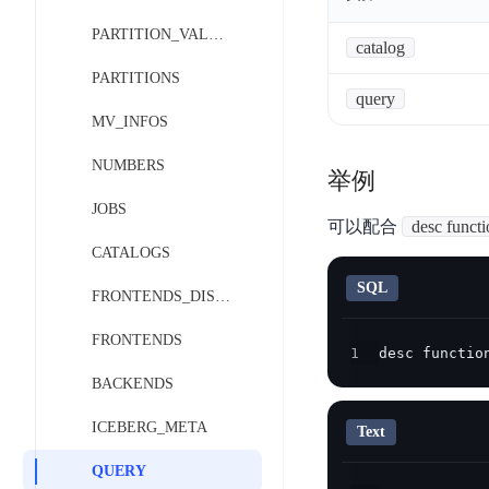
工
网
超3000万全行业词条，800万用户共吸纳
度
BLS
智
PARTITION_VALUES
关
伐
catalog
消
能
智能生成PPT
百度AI搜索
BSG
谋
PARTITIONS
息
物
智能大纲汇总，文库资源沉淀
数
query
百
服
联
MV_INFOS
据
度
务
网
流
一
for
解
NUMBERS
举例
转
AI原生应用
见
Kafka
决
平
JOBS
方
智
消
可以配合
desc funct
台
伐谋
百度智能云客悦
案
能
息
CATALOGS
CloudFlow
全球领先的可商用自我演化超级智能体
大模型驱动的服务营
代
服
度
SQL
极
FRONTENDS_DISKS
码
务
家-
秒哒
九州·政务大模型
速
助
for
AIOT
无代码应用搭建平台
构建“1+1+5+∞”
FRONTENDS
文
手
RocketMQ
语
1
desc functio
件
百度智能云数字员工
百度智能云灵医
音
BACKENDS
文
千
缓
平
内容运营等8款数字员工焕新上线！免费体验！
医疗AI大模型，构建
字
帆
存
ICEBERG_META
台
Text
识
数
RapidFS
百度一见
百战·数智营销
别
据
QUERY
云边协同、自主进化的视觉智能体平台
赋能合作伙伴打造客
云