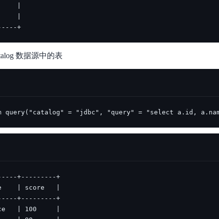
-----+
atalog 数据源中的表
m query("catalog" = "jdbc", "query" = "select a.id, a.na