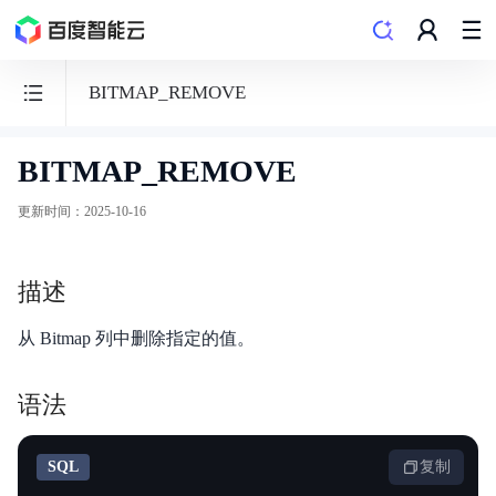
BITMAP_REMOVE
BITMAP_REMOVE
数
据
更新时间
：
2025-10-16
仓
库
描述
PALO
从 Bitmap 列中删除指定的值。
语法
功能发布记录
SQL
复制
产品概述