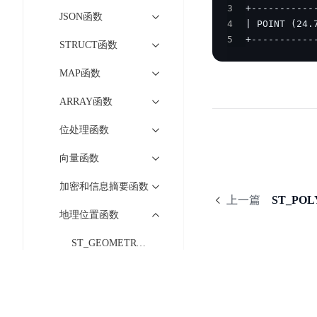
智
语
区
3
备
JSON函数
能
4
音
块
份
平
超
5
+-----------
技
链
STRUCT函数
BCB
台
级
术
表
DataBuilder
链
MAP函数
人
格
BaaS
城
脸
ARRAY函数
存
平
市
识
储
台
时
位处理函数
别
TableStorage
空
超
人
向量函数
大
级
体
数
链
CDN
加密和信息摘要函数
分
据
数
上一篇
ST_PO
与
析
分
内
字
地理位置函数
边
语
析
容
商
缘
ST_GEOMETRYFROMWKB
言
DMI
分
品
服
处
发
可
ST_ASBINARY
务
理
网
信
安
技
络
登
ST_LINEFROMTEXT
全
术
CDN
记