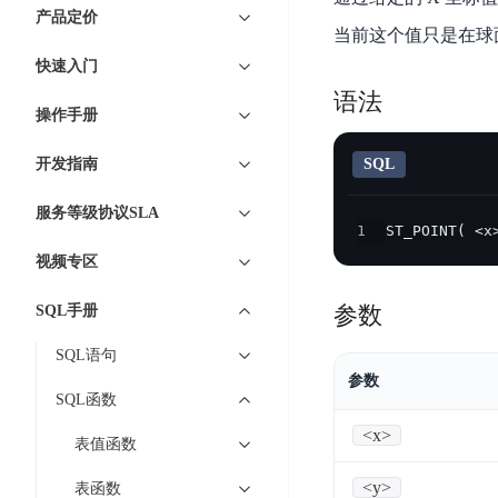
7 × 24 小时在线提供服务
复杂业务专属支持
云
BSC
AI原生应用商店
云市场
新手入门
ERNIE X1 Turbo
产品定价
DeepSeek-V4
服
件
磁
云计算
当前这个值只是在球面集合上
数
搭建官网在线客服与
大模型增值服务上新
免费大模型
云服务器BCC
具备更长的思维链，
务
结构创新和超高上下文效率、Agent 能力得到专项优化
GPU云服务器
盘
时
特惠榜单
网站建设
入门指南
据
快速入门
工信部教考中心大模型证书6折
入门到进阶，
及
计算
存储
配备GPU的云端服务器
CDS
序
ERNIE X1.1
可
语音识别
ERNIE 5.0-正式版
语法
Agent
营销服务
安全服务
最佳实践
时
网络
数据库
操作手册
文
视
原生全模态大模型，基础能力全面升级
开
轻量应用服务器
空
人脸识别
件
化
大数据
容器
发
行业智能
企业应用
数
PaddleOCR-VL
开发指南
SQL
ERNIE 4.5 Turbo VL
存
Sugar
平
文字识别
安全
CDN与边缘
据
全新多模理解模型，图片理解、创作、翻译、代码等能力显著
储
BI
分析决策
公司服务
台
对象存储BOS
服务等级协议SLA
库
CFS
管理运维
混合云
1
ST_POINT( <x
图像识别
Elasticsearch
稳定、安全、高效、高可
百
TSDB
智能办公
人工智能
并
视频专区
操作系统
度
数
物
ARM云
弹性公网IP
MCP及Agent开发
行
生活休闲
API商城
胜
据
联
应用产品
参数
SQL手册
文
为用户访问公网提供IP
算
仓
网
MCP组件
件
精选Agent
库
智能应用
行业应用
SQL语句
DuClaw
安
百度云手机
存
聚合优质工具与MCP服务
官方能力直达，快速
PALO
参数
全
视频云平台
企业服务
DuMate
储
SQL函数
日
套
百度搜索
全能AI助手
PFS
地图服务
秒
<x>
志
件
25年搜索沉淀，权威高质多模态信源
表值函数
哒
存
服
天
储
百度百科
<y>
深度研究Agent
表函数
百
务