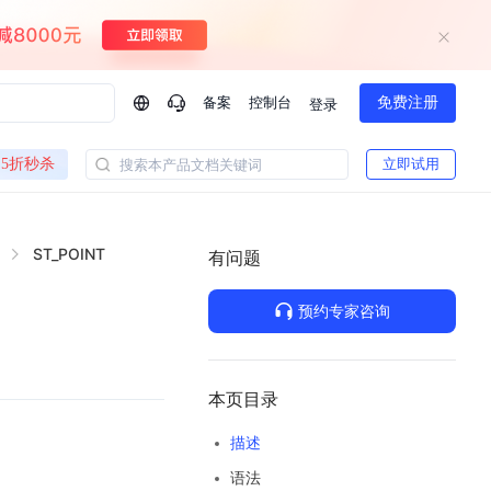
备案
控制台
免费注册
登录
问问AI助手
5折秒杀
立即试用
搜索本产品文档关键词
企业实名认证有什么福利？
如何免费试用百度智
方案
智慧政务
ST_POINT
模型与应用
有问题
一站式企业级大模型服务
热门产品
AI体验中心
Dumate
业管理系统智能化升级
政务智能体的百度搜索解决方案
提供一站式、开箱即用的AI服务
预约专家咨询
百度搭子DuMate
百度智能云大模型系列课程
云服务器BCC
馈渠道
新动态
你的超级AI助手 真干活 用搭子
500+节免费观看 持续更新
工程大模型解决方案
智慧水务智能体解决方案
Duclaw
其他大模型
百度千帆·大模型服务及Agent开发平台
千帆大模型平台
本页目录
诉渠道
了解
以Agent为核心的一站式企业级大模型服务平台
Deepseek-V4-Flash
描述
文本生成模型，通过更小的模型参数与激活规模，提供更为快捷、经济的 API 服务
百度胜算·数据智能平台
语法
企业实名认证专属权益
大模型专家服务
热门AI能力