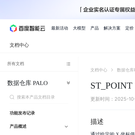
最新活动
大模型
产品
解决方案
定价
文档中心
查看全部活动
进入千帆大模型平台
百度智能云全部产品
全部解决方案
了解定价
文档与社区
了解合作伙伴体系
进入服务与支持
云智一体3.0
所有文档
AI应用与智能体
文档中心
数据仓库P
精选活动
价格计算器
文档
关于合作伙伴
基础服务
市场活动
成为合作伙伴
增值服务-百度智能云
最佳实践
优惠上云
价格详情
开发者资源
新手专享
上云领万
百度千帆
精选推荐
精选推荐
自由搭配产品组合，轻松预估成本
了解定价模式，合理选
数据仓库
PALO
Hermes Agent应用部
ST_POINT
百度千帆·大模型服务及Agent开发平台
我们的伙伴体系
代理销售伙伴
千帆AI应用开发者
人
存
智
物
以Agent为核心的一站式企业级大模型服务平台
云服务器品类特惠
新客限时体
自助工具
2026 百度AI开发者大会
大模型专家服务
智能中国 | 数字化转型进
DuClaw
行业解决方案
人工智能
工
储
能
联
云服务器2核4G低至39元/年
企业数字员工9
提供常见使用问题快速解决通道
开启「万物一体」新纪元
提供常见使用问题快速解决通
联合央视聚焦企业数字化转型
一键部署DuClaw，零门
通用解决方案
百度伐谋
查询合作伙伴
解决方案销售伙伴
SDK中心
百
对
MapReduce
物
更新时间
：
2025-10
智
大
网
百度千帆
智能应用
度
象
联
免费试用体验馆
文心大模型
企业专享权
解决方案实践
智能助手
文心 Moment 大会
云专家服务
智能中国 | 标杆案例
流
云服务器 BCC
10分钟快速部署OpenC
能
数
服
客悦
优秀伙伴展示
技术合作伙伴
API平台
智能体
语音技术
千
存
网
注册并完成实名认证，立即体验热门产品
权益礼包至高可
功能发布记录
式
提供常见使用问题快速解决通道
文心大模型 5.0 正式版上线
一对一定制化支持服务
云智一体赋能千行百业
安全稳定，提供高弹性的
据
务
帆
储
核
ERNIE 4.5 Turbo
ERNIE 5.1
描述
快速搭建与AI Workf
计
图像技术
文字识别
数字员工-营销内容创作
精品案例展示
服务伙伴
示例代码中心
人工智能热销榜
模
BOS
心
云推广大使
产品概述
工单服务
企业支持计划
搜索能力登顶国内，预训练成本仅为业界6%
百度网盘企业版
算
人脸与人体
语言与知识
搭建私有知识库与AI
型
套
新购1元，AI能力引擎量包低至75折
推荐新客下单
通过给定的 X 坐标值
数字员工-组件开放平台