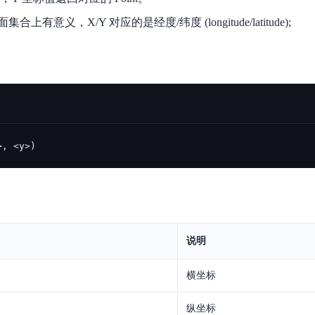
数亿用户验证的企业数字资产管理平台，集智能管理、多人协作、大文件极速传输于一体
18 种格式解析，结构化输出文档关键信息
生态伙伴方案
端到端语音语言大模型
有意义，X/Y 对应的是经度/纬度 (longitude/latitude);
公告通知
线索转化入口
课程
国内短信套餐包
更强的深度思考能力
考试中心
基于Cross-Attention跨模态语音大模型，体验超拟人对话
看图识万物
船舶与海洋工程大模型解决方案
产品公告与服务动
大模型系列课程一站观看
企业首购限时0.99元起
，计算密集型应用专享
视觉+多模态大模型，万物精准识别
大模型语音合成
BaiduLinuxClou
政务智能体的百度搜索解决方案
在事实性、指令遵循、智能体等能力上均有显著提升
音色具备更高的自然度、丰富的情感表达等特点
智能文档分析
能源行业企业管理系统智能化升级解决方案
生态适配指南
提供官网搭建、web应用搭建、云上学习和测试等场景的服务
文心大模型驱动，一站式文档处理
大模型声音复刻
先进、高效的文档解析模型，专为文档元素识别设计
录制5秒音频，即可极速复刻音色
智慧水务智能体解决方案
生态兼容性全景图
文字识别
>, <y>)
拓展的云存储服务
覆盖多种场景、多种语言的高精度整图文字检测和
图像增强
地址和公网带宽，增加用户使用弹性
去雾增强放大，重建高清无损图像
Agent开发工具链
大模型声音复刻
体验AI方案
丰富的Agent开发工具、一站式创建
说明
面向企业客户在游戏、营销、直播、办公等场景提供高效稳定的一站式解决方案
基于大模型zero-shot技术，随时随地录制数秒音频
自主规划Agent
横坐标
内置多种AI助手常见能力，深入理解用户意图，智能调度多种MCP工具
自主思考并规划任务，适用于基础或日常的业务流程
工作流Agent
纵坐标