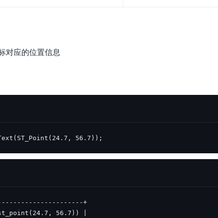
实时整合文本、图像、PDF等多模态数据，生成高质量结构化报告
严格按照人工编排工作流对话，适用于严谨的业务流程
多智能体协作
可结合全网实时信息进行智能问答，能力丰富强大
支持自定义导入并官方预置多个子Agent,协同完成复杂 场景任务
标对应的位置信息
AI云原生与一体机
百度百舸·AI计算平台
销一体化AI应用
大模型训推一体化基础设施，十万卡大规模集群
原生产品
百度百舸一体机
Text(ST_Point(24.7, 56.7));
政务大模型原生产品体系
搭载百舸异构计算平台，提供高效的异构资源管理
千帆一体机
覆盖全场景的医疗AI生态
搭载千帆大模型工具链平台，内置文心与精选开源大模型
向量数据库
户全生命周期营销闭环
VectorDB 纯自研高性能、高性价比、生态丰富且即开即用