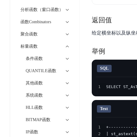
工
网
超3000万全行业词条，800万用户共吸纳
度
BLS
智
分析函数（窗口函数）
关
伐
消
能
智能生成PPT
百度AI搜索
BSG
返回值
谋
函数Combinators
息
物
智能大纲汇总，文库资源沉淀
数
百
服
联
给定横坐标以及纵坐
聚合函数
据
度
务
网
流
一
for
解
标量函数
转
举例
AI原生应用
见
Kafka
决
平
条件函数
方
智
消
台
伐谋
百度智能云客悦
案
SQL
能
息
QUANTILE函数
CloudFlow
全球领先的可商用自我演化超级智能体
大模型驱动的服务营
代
服
度
极
其他函数
码
务
家-
秒哒
九州·政务大模型
1
SELECT ST_As
速
助
for
AIOT
无代码应用搭建平台
构建“1+1+5+∞”
系统函数
文
手
RocketMQ
语
件
百度智能云数字员工
百度智能云灵医
音
HLL函数
文
千
Text
缓
平
内容运营等8款数字员工焕新上线！免费体验！
医疗AI大模型，构建
字
帆
存
BITMAP函数
台
识
数
RapidFS
百度一见
百战·数智营销
1
别
据
IP函数
云边协同、自主进化的视觉智能体平台
赋能合作伙伴打造客
2
云