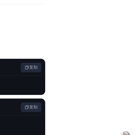
零算法基础定制高精度AI模型
全功能AI开发平台BML
提供一站式AI开发、训练及推理环境，
AI安全护栏
复制
多模态大模型的安全围栏，助力企业内容合规
MapReduce计算集群服务
供全托管的Hadoop/Spark计算集群服务，安全可靠
复制