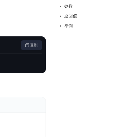
基于业务本体驱动的企业数据智能平台
百度智能云千帆AI原生应用商店
GLM-5.2
云服务器39元/年起，领万元券包
参数
赋能企业AI原生应用创新
提供一站式、开箱即用的AI服务
近千款AI应用，解锁多元体验
文本生成模型，支持 1M 上下文，长程任务执行更稳定、工程规范遵循更可靠
百度伐谋
查看详情
返回值
查看详情
查看详情
态一站获取
全球领先的可商用自我演化超级智能体
kimi-k2.6
举例
dOS生态适配
文本生成模型，同时支持文本、图片与视频输入，思考与非思考模式，对话与 Agent 任务
Hogee
企业一站式AI营销应用
Qwen3.5-397B-A17B
复制
原生视觉语言模型，具备强大的代码生成与智能体能力，对于各类智能体场景具有良好的泛化性
百度一见视觉智能体平台
识别服务
云边协同、自主进化的视觉智能体平台
秒哒
模型开发
无代码应用搭建平台
百度千帆·大模型服务及Agent开发平台
RedClaw
以Agent为核心的一站式企业级大模型服务平台
万能AI助手，让想法直接发生
百度胜算·数据智能平台
基于业务本体驱动的企业数据智能平台
零门槛AI开发平台EasyDL