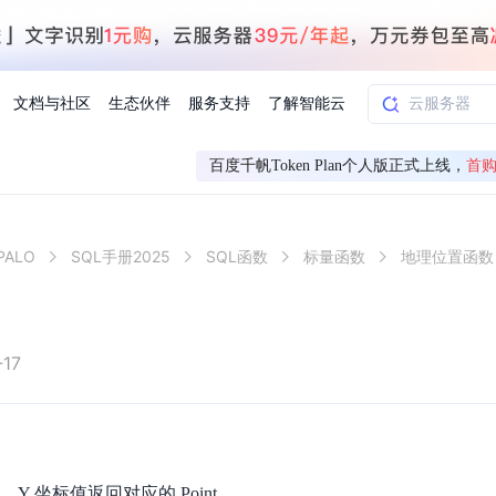
文档与社区
生态伙伴
服务支持
了解智能云
百度千帆Token Plan个人版正式上线，
首购
AI应用方案
智慧工业
ALO
SQL手册2025
SQL函数
标量函数
地理位置函数
知一
合作伙伴赋能
学习认证
行业解读
千帆社区
AI赋能
企服推荐
千帆AI加速器
联系我们
新闻动态
元新购券
全栈AI能力赋能应用开发
百度搭子DuMate
择计费模式
署
百度千帆·大模型服务及Agent开发平台
能源行业企
中心
合作伙伴培训
实践案例
线上大模型案例课程
你的超级AI助手 真干活 用搭子
验
域名注册服务
行时
培训认证
行业白皮书
我要建议
最新资讯
端到端语音语言大模型
.9元
.COM域名注册29元起
道
学练考认一站式平台
权威、全面的行业报告解读
产品及服务官方反
百度智能云业内最
槛部署7x24小时个人超级助手
基于跨模态大模型，体验超拟人对话
快速搭建企业AI知识库问答平台
客悦智能客服
船舶与海洋
合作伙伴课程中心
千帆杯AI参赛作品
线上产品实操课程
-17
益
智能商标注册
课程学习
分析师报告
我要投诉
公告通知
大模型语音合成
law
百度百舸AI算力管理
合作伙伴人才认证
线下培育
减6000元
首购275元，多买多省
全场景课程体系
权威机构云市场趋势解读
产品及服务官方投
最新公告通知及时
云计算服务
大模型升级语音合成，音色更自然
PP-StructureV3
low 编排平台
飞桨企业赋能
人才认证
限时招募中
建站特惠
多模态基础大模型，去幻觉、逻辑推理和代码能力明显增强
高效文档解析模型，复杂结构和多栏布局文档处理优势显著
大模型文档解析
信息公告
助手
返利 最高8万元
企业首购SSL证书5折
，Y 坐标值返回对应的 Point。
学习中心