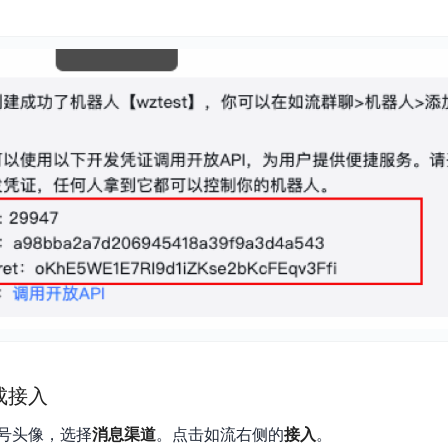
完成接入
号头像，选择
消息渠道
。点击如流右侧的
接入
。