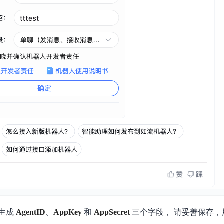
生成
AgentID
、
AppKey
和
AppSecret
三个字段， 请妥善保存，用于