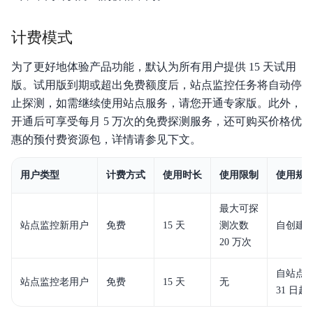
产品定价
计费模式
快速入门
为了更好地体验产品功能，默认为所有用户提供 15 天试用
版。试用版到期或超出免费额度后，站点监控任务将自动停
操作指南
止探测，如需继续使用站点服务，请您开通专家版。此外，
API
开通后可享受每月 5 万次的免费探测服务，还可购买价格优
惠的预付费资源包，详情请参见下文。
Java-SDK
用户类型
计费方式
使用时长
使用限制
使用规
Python-SDK
最大可探
Go-SDK
站点监控新用户
免费
15 天
测次数
自创建
BCM-Agent
20 万次
常见问题
自站点监
站点监控老用户
免费
15 天
无
31 日
云产品监控列表