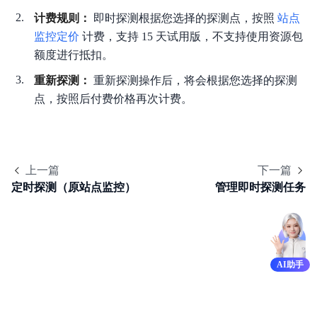
计费规则：
即时探测根据您选择的探测点，按照
站点
产品定价
监控定价
计费，支持 15 天试用版，不支持使用资源包
额度进行抵扣。
快速入门
重新探测：
重新探测操作后，将会根据您选择的探测
操作指南
点，按照后付费价格再次计费。
API
Java-SDK
上一篇
下一篇
Python-SDK
定时探测（原站点监控）
管理即时探测任务
Go-SDK
BCM-Agent
AI助手
常见问题
云产品监控列表