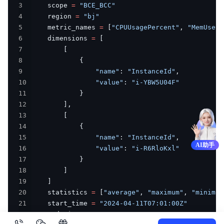
3
    scope 
=
"BCE_BCC"
4
    region 
=
"bj"
5
    metric_names 
=
[
"CPUUsagePercent"
,
"MemUsedP
6
    dimensions 
=
[
7
[
8
{
9
"name"
:
"InstanceId"
,
10
"value"
:
"i-YBW5U04F"
11
}
12
]
,
13
[
14
{
15
"name"
:
"InstanceId"
,
AI助手
16
"value"
:
"i-R6RloKxl"
17
}
18
]
19
]
20
    statistics 
=
[
"average"
,
"maximum"
,
"minimum
21
    start_time 
=
"2024-04-11T07:01:00Z"
22
    end_time 
=
"2024-04-11T07:05:00Z"