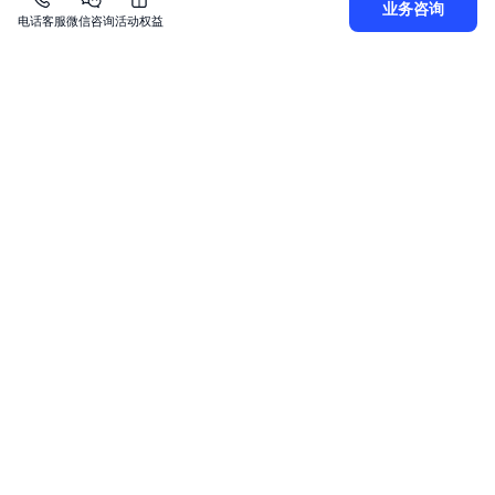
23
    cycle 
=
60
业务咨询
电话客服
微信咨询
活动权益
24
type
=
"Instance"
25
26
# create a bcm client
27
    bcm_client 
=
 BcmClient
(
bcm_sample_conf
.
confi
28
29
# get batch metric data
30
    response 
=
 bcm_client
.
get_all_data_metrics_v
31
                                                
上一篇
下一篇
批量数据查询接口
部分维度查询监控数据
关
于