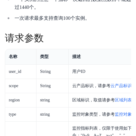
过1440个。
产品定价
一次请求最多支持查询100个实例。
快速入门
请求参数
操作指南
API
名称
类型
描述
Java-SDK
user_id
String
用户ID
Python-SDK
scope
String
云产品标识，请参考
云产品标识列
Go-SDK
region
string
区域标识，取值请参考
区域列表
BCM-Agent
type
string
监控对象类型，请参考
监控对象类
常见问题
监控指标列表，仅限于使用如下字
云产品监控列表
合："0~9、A~Z、a~z"、 "_"