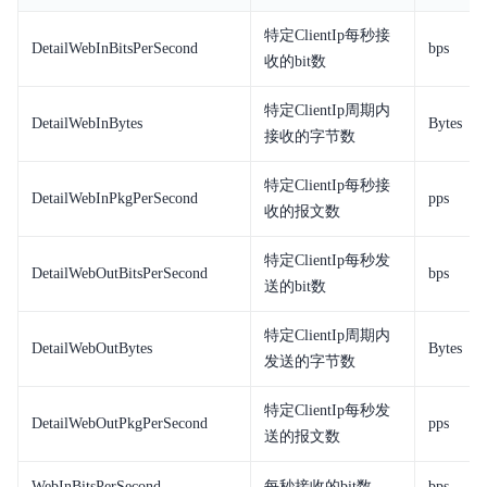
特定ClientIp每秒接
产品定价
DetailWebInBitsPerSecond
bps
收的bit数
快速入门
特定ClientIp周期内
DetailWebInBytes
Bytes
接收的字节数
操作指南
API
特定ClientIp每秒接
DetailWebInPkgPerSecond
pps
收的报文数
Java-SDK
特定ClientIp每秒发
DetailWebOutBitsPerSecond
bps
Python-SDK
送的bit数
Go-SDK
特定ClientIp周期内
DetailWebOutBytes
Bytes
发送的字节数
BCM-Agent
特定ClientIp每秒发
DetailWebOutPkgPerSecond
pps
常见问题
送的报文数
云产品监控列表
WebInBitsPerSecond
每秒接收的bit数
bps