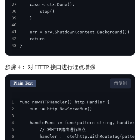
37
38
39
40
41
42
43
}
步骤 4： 对 HTTP 接口进行埋点增强
Plain Text
复制
1
2
3
4
5
6