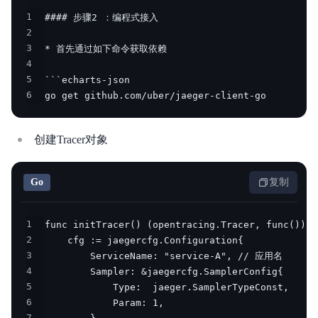
1
2
3
4
5
6
go get github.com/uber/jaeger-client-go
创建Tracer对象
Go
复制
1
2
3
4
5
6