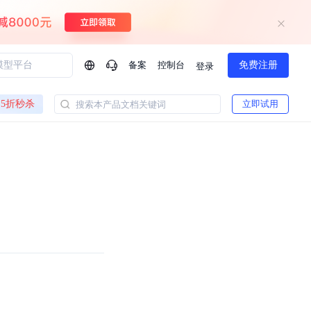
备案
控制台
免费注册
登录
问问AI助手
5折秒杀
立即试用
搜索本产品文档关键词
企业实名认证有什么福利？
如何免费试用百度智
方案
智慧政务
模型与应用
一站式企业级大模型服务
热门产品
AI体验中心
Dumate
业管理系统智能化升级
政务智能体的百度搜索解决方案
提供一站式、开箱即用的AI服务
百度搭子DuMate
百度智能云大模型系列课程
云服务器BCC
馈渠道
新动态
你的超级AI助手 真干活 用搭子
500+节免费观看 持续更新
工程大模型解决方案
智慧水务智能体解决方案
Duclaw
其他大模型
百度千帆·大模型服务及Agent开发平台
千帆大模型平台
诉渠道
了解
以Agent为核心的一站式企业级大模型服务平台
Deepseek-V4-Flash
文本生成模型，通过更小的模型参数与激活规模，提供更为快捷、经济的 API 服务
百度胜算·数据智能平台
企业实名认证专属权益
大模型专家服务
热门AI能力