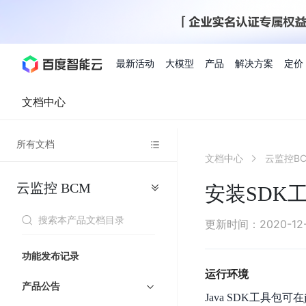
最新活动
大模型
产品
解决方案
定价
文档中心
查看全部活动
进入千帆大模型平台
百度智能云全部产品
全部解决方案
了解定价
文档与社区
了解合作伙伴体系
进入服务与支持
云智一体3.0
所有文档
AI应用与智能体
文档中心
云监控B
精选活动
价格计算器
文档
关于合作伙伴
基础服务
市场活动
成为合作伙伴
增值服务-百度智能云
最佳实践
优惠上云
价格详情
开发者资源
新手专享
上云领万
百度千帆
精选推荐
精选推荐
自由搭配产品组合，轻松预估成本
了解定价模式，合理选
云监控
BCM
Hermes Agent应用部
安装SDK
百度千帆·大模型服务及Agent开发平台
我们的伙伴体系
代理销售伙伴
千帆AI应用开发者
人
存
智
物
以Agent为核心的一站式企业级大模型服务平台
云服务器品类特惠
新客限时体
自助工具
2026 百度AI开发者大会
大模型专家服务
智能中国 | 数字化转型进
DuClaw
行业解决方案
人工智能
工
储
能
联
云服务器2核4G低至39元/年
企业数字员工9
提供常见使用问题快速解决通道
开启「万物一体」新纪元
提供常见使用问题快速解决通
联合央视聚焦企业数字化转型
一键部署DuClaw，零门
通用解决方案
百度伐谋
查询合作伙伴
解决方案销售伙伴
SDK中心
百
对
MapReduce
物
更新时间
：
2020-12
智
大
网
百度千帆
智能应用
度
象
联
免费试用体验馆
文心大模型
企业专享权
解决方案实践
智能助手
文心 Moment 大会
云专家服务
智能中国 | 标杆案例
流
云服务器 BCC
10分钟快速部署OpenC
能
数
服
客悦
优秀伙伴展示
技术合作伙伴
API平台
智能体
语音技术
千
存
网
注册并完成实名认证，立即体验热门产品
权益礼包至高可
功能发布记录
式
提供常见使用问题快速解决通道
文心大模型 5.0 正式版上线
一对一定制化支持服务
云智一体赋能千行百业
安全稳定，提供高弹性的
据
务
帆
储
核
ERNIE 4.5 Turbo
ERNIE 5.1
快速搭建与AI Workf
运行环境
计
图像技术
文字识别
数字员工-营销内容创作
精品案例展示
服务伙伴
示例代码中心
人工智能热销榜
模
BOS
心
云推广大使
产品公告
工单服务
企业支持计划
搜索能力登顶国内，预训练成本仅为业界6%
百度网盘企业版
算
Java SDK工具包可在j
人脸与人体
语言与知识
搭建私有知识库与AI
型
套
新购1元，AI能力引擎量包低至75折
推荐新客下单
数字员工-组件开放平台