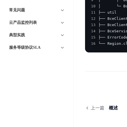
智
语
区
备
10
能
音
常见问题
块
份
11
平
超
技
链
12
BCB
台
级
云产品监控列表
术
13
表
DataBuilder
链
14
人
格
典型实践
BaaS
城
15
脸
存
平
16
└── Region.
市
识
服务等级协议SLA
储
台
时
别
TableStorage
空
超
人
大
级
体
数
链
CDN
分
据
数
与
析
分
内
字
边
语
析
容
商
缘
言
DMI
分
品
服
处
发
可
上一篇
概述
务
理
网
信
安
技
络
登
全
术
CDN
记