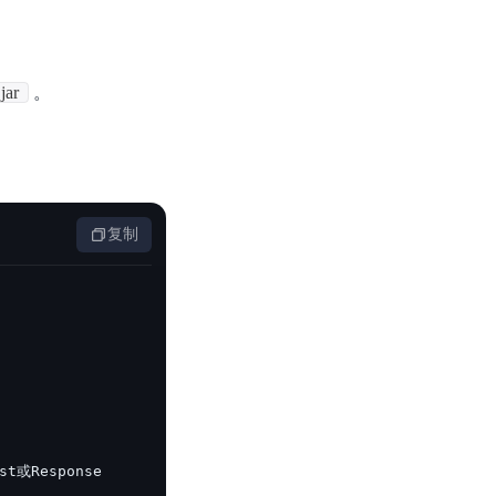
零算法基础定制高精度AI模型
全功能AI开发平台BML
提供一站式AI开发、训练及推理环境，
jar
。
复制
AI安全护栏
多模态大模型的安全围栏，助力企业内容合规
MapReduce计算集群服务
供全托管的Hadoop/Spark计算集群服务，安全可靠