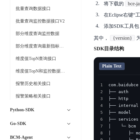
工
网
将下载的
bce-j
超3000万全行业词条，800万用户共吸纳
度
BLS
智
批量查询数据接口
关
伐
在Eclipse右键“工程 -
消
能
智能生成PPT
百度AI搜索
BSG
谋
批量查询监控数据接口V2
息
物
智能大纲汇总，文库资源沉淀
添加SDK工具包
数
百
服
联
部分维度查询监控数据
据
其中，
{version}
度
务
网
流
一
for
解
部分维度查询最新指标数据
SDK目录结构
转
AI原生应用
见
Kafka
决
平
维度值TopN查询接口
方
智
消
台
Plain Text
伐谋
百度智能云客悦
案
能
息
维度值TopN和监控数据查询接口
CloudFlow
全球领先的可商用自我演化超级智能体
大模型驱动的服务营
代
服
度
极
报警历史相关接口
1
码
务
家-
秒哒
九州·政务大模型
速
2
助
for
AIOT
无代码应用搭建平台
构建“1+1+5+∞”
报警策略相关接口
文
3
手
RocketMQ
语
4
件
百度智能云数字员工
百度智能云灵医
音
Python-SDK
文
千
5
缓
平
内容运营等8款数字员工焕新上线！免费体验！
医疗AI大模型，构建
字
帆
6
存
台
Go-SDK
识
数
7
RapidFS
百度一见
百战·数智营销
8
别
据
云边协同、自主进化的视觉智能体平台
赋能合作伙伴打造客
BCM-Agent
云
9