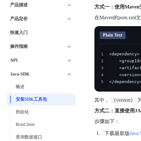
7 × 24 小时在线提供服务
复杂业务专属支持
云
BSC
AI原生应用商店
云市场
新手入门
ERNIE X1 Turbo
产品描述
DeepSeek-V4
服
件
方式一：使用Mave
磁
云计算
数
搭建官网在线客服与
大模型增值服务上新
免费大模型
云服务器BCC
具备更长的思维链，
务
结构创新和超高上下文效率、Agent 能力得到专项优化
GPU云服务器
盘
时
特惠榜单
网站建设
在Maven的pom.xml
入门指南
据
产品定价
工信部教考中心大模型证书6折
入门到进阶，
及
计算
存储
配备GPU的云端服务器
CDS
序
ERNIE X1.1
可
语音识别
ERNIE 5.0-正式版
Agent
营销服务
安全服务
最佳实践
时
网络
数据库
快速入门
文
视
原生全模态大模型，基础能力全面升级
Plain Text
开
轻量应用服务器
空
人脸识别
件
化
大数据
容器
发
行业智能
企业应用
数
PaddleOCR-VL
操作指南
ERNIE 4.5 Turbo VL
存
Sugar
平
文字识别
安全
CDN与边缘
据
1
全新多模理解模型，图片理解、创作、翻译、代码等能力显著
储
BI
分析决策
公司服务
台
对象存储BOS
API
2
库
CFS
管理运维
混合云
图像识别
Elasticsearch
稳定、安全、高效、高可
3
百
TSDB
智能办公
人工智能
并
Java-SDK
操作系统
4
度
数
物
ARM云
弹性公网IP
MCP及Agent开发
行
5
</dependency
生活休闲
API商城
胜
据
联
概述
应用产品
文
为用户访问公网提供IP
算
仓
网
MCP组件
件
精选Agent
库
智能应用
行业应用
安装SDK工具包
其中，
{version}
DuClaw
安
百度云手机
存
聚合优质工具与MCP服务
官方能力直达，快速
PALO
全
视频云平台
企业服务
方式二：直接使用J
DuMate
储
初始化
日
套
百度搜索
全能AI助手
PFS
地图服务
步骤如下：
秒
志
件
BcmClient
25年搜索沉淀，权威高质多模态信源
哒
存
服
下载最新版
Java
天
储
查询数据接口
百度百科
深度研究Agent
百
务