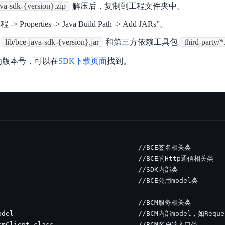
ava-sdk-{version}.zip
解压后，复制到工程文件夹中。
实时整合文本、图像、PDF等多模态数据，生成高质量结构化报告
严格按照人工编排工作流对话，适用于严谨的业务流程
> Properties -> Java Build Path -> Add JARs”。
多智能体协作
可结合全网实时信息进行智能问答，能力丰富强大
支持自定义导入并官方预置多个子Agent,协同完成复杂 场景任务
lib/bce-java-sdk-{version}.jar
和第三方依赖工具包
third-party/*.
为版本号，可以在
SDK下载页面
找到。
AI云原生与一体机
百度百舸·AI计算平台
销一体化AI应用
大模型训推一体化基础设施，十万卡大规模集群
原生产品
百度百舸一体机
政务大模型原生产品体系
搭载百舸异构计算平台，提供高效的异构资源管理
千帆一体机
覆盖全场景的医疗AI生态
搭载千帆大模型工具链平台，内置文心与精选开源大模型
向量数据库
户全生命周期营销闭环
VectorDB 纯自研高性能、高性价比、生态丰富且即开即用