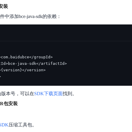
数亿用户验证的企业数字资产管理平台，集智能管理、多人协作、大文件极速传输于一体
18 种格式解析，结构化输出文档关键信息
生态伙伴方案
端到端语音语言大模型
n安装
公告通知
线索转化入口
课程
国内短信套餐包
更强的深度思考能力
考试中心
基于Cross-Attention跨模态语音大模型，体验超拟人对话
看图识万物
文件中添加bce-java-sdk的依赖：
船舶与海洋工程大模型解决方案
产品公告与服务动
大模型系列课程一站观看
企业首购限时0.99元起
，计算密集型应用专享
视觉+多模态大模型，万物精准识别
大模型语音合成
BaiduLinuxClou
政务智能体的百度搜索解决方案
在事实性、指令遵循、智能体等能力上均有显著提升
音色具备更高的自然度、丰富的情感表达等特点
智能文档分析
能源行业企业管理系统智能化升级解决方案
生态适配指南
提供官网搭建、web应用搭建、云上学习和测试等场景的服务
文心大模型驱动，一站式文档处理
大模型声音复刻
先进、高效的文档解析模型，专为文档元素识别设计
录制5秒音频，即可极速复刻音色
智慧水务智能体解决方案
生态兼容性全景图
文字识别
拓展的云存储服务
覆盖多种场景、多种语言的高精度整图文字检测和
图像增强
>
地址和公网带宽，增加用户使用弹性
去雾增强放大，重建高清无损图像
Agent开发工具链
为版本号，可以在
SDK下载页面
找到。
大模型声音复刻
体验AI方案
丰富的Agent开发工具、一站式创建
AR包安装
面向企业客户在游戏、营销、直播、办公等场景提供高效稳定的一站式解决方案
基于大模型zero-shot技术，随时随地录制数秒音频
自主规划Agent
内置多种AI助手常见能力，深入理解用户意图，智能调度多种MCP工具
自主思考并规划任务，适用于基础或日常的业务流程
 SDK
压缩工具包。
工作流Agent