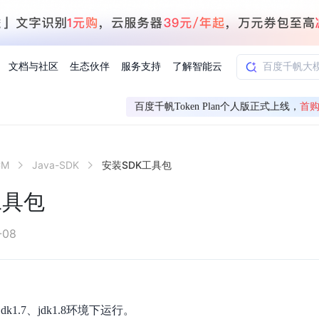
文档与社区
生态伙伴
服务支持
了解智能云
百度千帆Token Plan个人版正式上线，
首购
AI应用方案
智慧工业
CM
Java-SDK
安装SDK工具包
知一
合作伙伴赋能
学习认证
行业解读
千帆社区
AI赋能
企服推荐
千帆AI加速器
联系我们
新闻动态
元新购券
全栈AI能力赋能应用开发
百度搭子DuMate
择计费模式
署
百度千帆·大模型服务及Agent开发平台
能源行业企
工具包
中心
合作伙伴培训
实践案例
线上大模型案例课程
你的超级AI助手 真干活 用搭子
验
域名注册服务
行时
培训认证
行业白皮书
我要建议
最新资讯
端到端语音语言大模型
.9元
.COM域名注册29元起
道
学练考认一站式平台
权威、全面的行业报告解读
产品及服务官方反
百度智能云业内最
槛部署7x24小时个人超级助手
基于跨模态大模型，体验超拟人对话
快速搭建企业AI知识库问答平台
客悦智能客服
船舶与海洋
合作伙伴课程中心
千帆杯AI参赛作品
线上产品实操课程
-08
益
智能商标注册
课程学习
分析师报告
我要投诉
公告通知
大模型语音合成
law
百度百舸AI算力管理
合作伙伴人才认证
线下培育
减6000元
首购275元，多买多省
全场景课程体系
权威机构云市场趋势解读
产品及服务官方投
最新公告通知及时
云计算服务
大模型升级语音合成，音色更自然
PP-StructureV3
low 编排平台
飞桨企业赋能
人才认证
限时招募中
建站特惠
多模态基础大模型，去幻觉、逻辑推理和代码能力明显增强
高效文档解析模型，复杂结构和多栏布局文档处理优势显著
大模型文档解析
信息公告
dk1.7、jdk1.8环境下运行。
助手
返利 最高8万元
企业首购SSL证书5折
学习中心