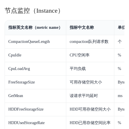
典型实践
节点监控（Instance）
服务等级协议SLA
指标英文名称（metric name）
指标中文名称
单位
CompactionQueueLength
compaction队列请求数
个
CpuIdle
CPU空闲率
%
CpuLoadAvg
平均负载
%
FreeStorageSize
可用存储空间大小
Bytes
GetMean
读请求平均延时
ms
HDDFreeStorageSize
HDD可用存储空间大小
Bytes
HDDUsedStorageRate
HDD已用存储空间比率
%