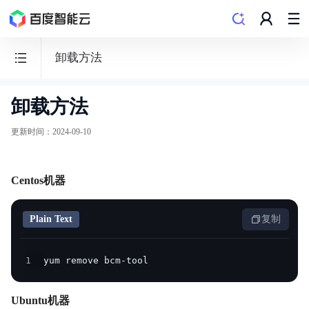
卸载方法
卸载方法
云
监
更新时间
：
2024-09-10
控
BCM
Centos机器
Plain Text
复制
功能发布记录
1
yum remove bcm-tool
产品公告
Ubuntu机器
产品描述