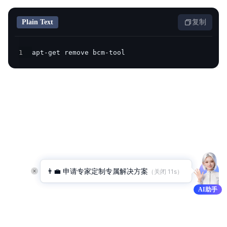
产品定价
Plain Text
复制
快速入门
1
apt-get remove bcm-tool
操作指南
API
Java-SDK
Python-SDK
Go-SDK
👨‍💼 申请专家定制专属解决方案
（关闭 
11
s）
BCM-Agent
AI助手
常见问题
云产品监控列表