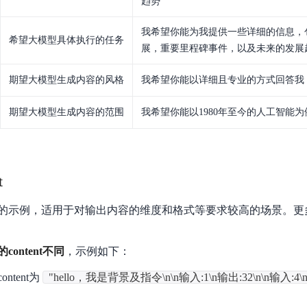
趋势
我希望你能为我提供一些详细的信息，
希望大模型具体执行的任务
展，重要里程碑事件，以及未来的发展
期望大模型生成内容的风格
我希望你能以详细且专业的方式回答我
期望大模型生成内容的范围
我希望你能以1980年至今的人工智能为
t
的示例，适⽤于对输出内容的维度和格式等要求较⾼的场景。更
ontent不同
，示例如下：
tent为
"hello，我是背景及指令\n\n输入:1\n输出:32\n\n输入:4\n