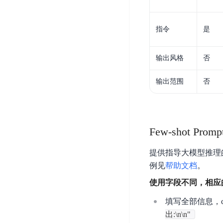
智
语
区
备
能
音
块
份
平
超
技
指令
是
链
BCB
台
级
术
表
DataBuilder
链
人
输出风格
否
格
BaaS
城
脸
存
平
市
识
输出范围
否
储
台
时
别
TableStorage
空
超
人
大
级
体
数
链
CDN
Few-shot Promp
分
据
数
与
析
分
内
字
提供指导⼤模型推理
边
语
析
容
商
例⻅
帮助⽂档
。
缘
言
DMI
分
品
服
使用字段不同，相应的c
处
发
可
务
理
网
信
填写全部信息，con
安
技
络
登
出:\n\n"
全
术
CDN
记