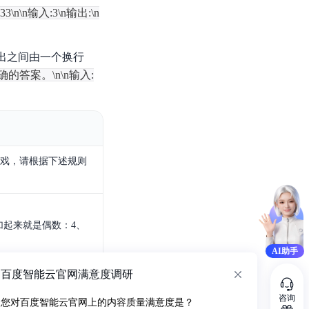
33\n\n输入:3\n输出:\n
出之间由一个换行
答案。\n\n输入:
戏，请根据下述规则
加起来就是偶数：4、
AI助手
得到25，答案是错误的
百度智能云官网满意度调研
咨询
您对百度智能云官网上的内容质量满意度是？