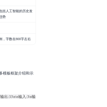
包括人工智能的历史发
趋势
例，字数在800字左右
多模板框架介绍和示
输出:33\n\n输入:3\n输