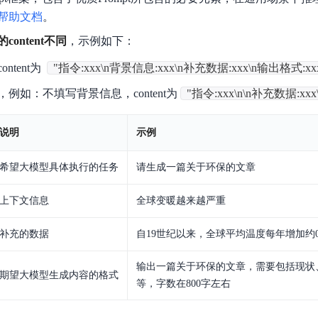
数亿用户验证的企业数字资产管理平台，集智能管理、多人协作、大文件极速传输于一体
18 种格式解析，结构化输出文档关键信息
生态伙伴方案
端到端语音语言大模型
帮助⽂档
。
公告通知
线索转化入口
课程
国内短信套餐包
更强的深度思考能力
考试中心
基于Cross-Attention跨模态语音大模型，体验超拟人对话
看图识万物
船舶与海洋工程大模型解决方案
ontent不同
，示例如下：
产品公告与服务动
大模型系列课程一站观看
企业首购限时0.99元起
，计算密集型应用专享
视觉+多模态大模型，万物精准识别
大模型语音合成
ntent为
"指令:xxx\n背景信息:xxx\n补充数据:xxx\n输出格式:xx
BaiduLinuxClou
政务智能体的百度搜索解决方案
在事实性、指令遵循、智能体等能力上均有显著提升
音色具备更高的自然度、丰富的情感表达等特点
智能文档分析
例如：不填写背景信息，content为
"指令:xxx\n\n补充数据:xx
能源行业企业管理系统智能化升级解决方案
生态适配指南
提供官网搭建、web应用搭建、云上学习和测试等场景的服务
文心大模型驱动，一站式文档处理
大模型声音复刻
先进、高效的文档解析模型，专为文档元素识别设计
录制5秒音频，即可极速复刻音色
智慧水务智能体解决方案
生态兼容性全景图
说明
文字识别
示例
拓展的云存储服务
覆盖多种场景、多种语言的高精度整图文字检测和
希望大模型具体执行的任务
请生成一篇关于环保的文章
图像增强
地址和公网带宽，增加用户使用弹性
上下文信息
去雾增强放大，重建高清无损图像
全球变暖越来越严重
Agent开发工具链
大模型声音复刻
补充的数据
自19世纪以来，全球平均温度每年增加约0
体验AI方案
丰富的Agent开发工具、一站式创建
面向企业客户在游戏、营销、直播、办公等场景提供高效稳定的一站式解决方案
基于大模型zero-shot技术，随时随地录制数秒音频
自主规划Agent
输出一篇关于环保的文章，需要包括现状
期望大模型生成内容的格式
内置多种AI助手常见能力，深入理解用户意图，智能调度多种MCP工具
自主思考并规划任务，适用于基础或日常的业务流程
等，字数在800字左右
工作流Agent