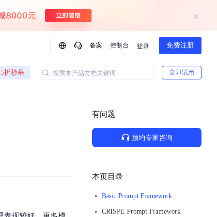
备案
控制台
免费注册
登录
问问AI助手
5折秒杀
立即试用
搜索本产品文档关键词
企业实名认证有什么福利？
如何免费试用百度智
方案
智慧政务
模型与应用
有问题
一站式企业级大模型服务
热门产品
AI体验中心
Dumate
业管理系统智能化升级
政务智能体的百度搜索解决方案
提供一站式、开箱即用的AI服务
预约专家咨询
百度搭子DuMate
百度智能云大模型系列课程
云服务器BCC
馈渠道
新动态
你的超级AI助手 真干活 用搭子
500+节免费观看 持续更新
工程大模型解决方案
智慧水务智能体解决方案
Duclaw
其他大模型
百度千帆·大模型服务及Agent开发平台
千帆大模型平台
本页目录
诉渠道
了解
以Agent为核心的一站式企业级大模型服务平台
DeepSeek V3.2 Think
Basic Prompt Framework
文本生成模型，长文本训练和推理效率的大幅提升
百度胜算·数据智能平台
CRISPE Prompt Framework
企业实名认证专属权益
大模型专家服务
热门AI能力
推理表现较好。更多模