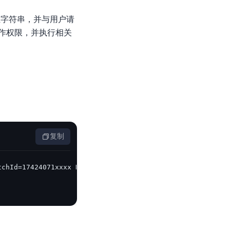
零算法基础定制高精度AI模型
证字符串，并与用户请
全功能AI开发平台BML
作权限，并执行相关
提供一站式AI开发、训练及推理环境，
AI安全护栏
多模态大模型的安全围栏，助力企业内容合规
复制
MapReduce计算集群服务
供全托管的Hadoop/Spark计算集群服务，安全可靠