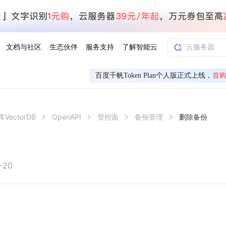
文档与社区
生态伙伴
服务支持
了解智能云
百度千帆Token Plan个人版正式上线，
首购
AI应用方案
智慧工业
VectorDB
OpenAPI
管控面
备份管理
删除备份
知一
合作伙伴赋能
学习认证
行业解读
千帆社区
AI赋能
企服推荐
千帆AI加速器
联系我们
新闻动态
元新购券
全栈AI能力赋能应用开发
百度搭子DuMate
择计费模式
署
百度千帆·大模型服务及Agent开发平台
能源行业企
中心
合作伙伴培训
实践案例
线上大模型案例课程
你的超级AI助手 真干活 用搭子
验
域名注册服务
行时
培训认证
行业白皮书
我要建议
最新资讯
端到端语音语言大模型
.9元
.COM域名注册29元起
道
学练考认一站式平台
权威、全面的行业报告解读
产品及服务官方反
百度智能云业内最
槛部署7x24小时个人超级助手
基于跨模态大模型，体验超拟人对话
快速搭建企业AI知识库问答平台
客悦智能客服
船舶与海洋
合作伙伴课程中心
千帆杯AI参赛作品
线上产品实操课程
-20
益
智能商标注册
课程学习
分析师报告
我要投诉
公告通知
大模型语音合成
law
百度百舸AI算力管理
合作伙伴人才认证
线下培育
减6000元
首购275元，多买多省
全场景课程体系
权威机构云市场趋势解读
产品及服务官方投
最新公告通知及时
云计算服务
大模型升级语音合成，音色更自然
PP-StructureV3
low 编排平台
飞桨企业赋能
人才认证
限时招募中
建站特惠
多模态基础大模型，去幻觉、逻辑推理和代码能力明显增强
高效文档解析模型，复杂结构和多栏布局文档处理优势显著
大模型文档解析
信息公告
助手
返利 最高8万元
企业首购SSL证书5折
学习中心