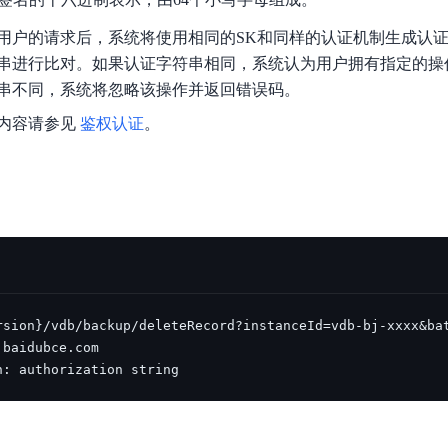
实时整合文本、图像、PDF等多模态数据，生成高质量结构化报告
严格按照人工编排工作流对话，适用于严谨的业务流程
用户的请求后，系统将使用相同的SK和同样的认证机制生成认
多智能体协作
串进行比对。如果认证字符串相同，系统认为用户拥有指定的操
可结合全网实时信息进行智能问答，能力丰富强大
支持自定义导入并官方预置多个子Agent,协同完成复杂 场景任务
串不同，系统将忽略该操作并返回错误码。
内容请参见
鉴权认证
。
AI云原生与一体机
百度百舸·AI计算平台
销一体化AI应用
大模型训推一体化基础设施，十万卡大规模集群
原生产品
百度百舸一体机
政务大模型原生产品体系
搭载百舸异构计算平台，提供高效的异构资源管理
千帆一体机
n: authorization string
覆盖全场景的医疗AI生态
搭载千帆大模型工具链平台，内置文心与精选开源大模型
向量数据库
户全生命周期营销闭环
VectorDB 纯自研高性能、高性价比、生态丰富且即开即用