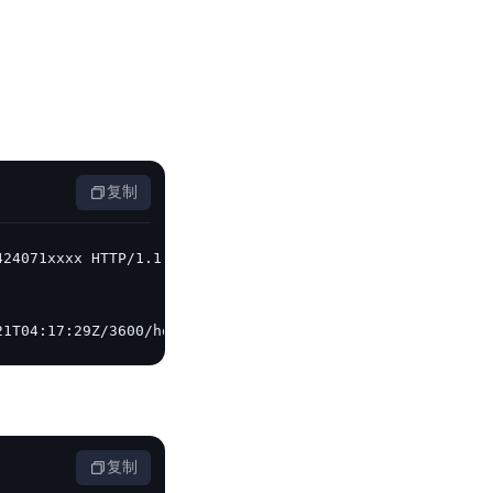
复制
21T04:17:29Z/3600/host/74c506f68c65e26c633bfa104c863fffa
复制