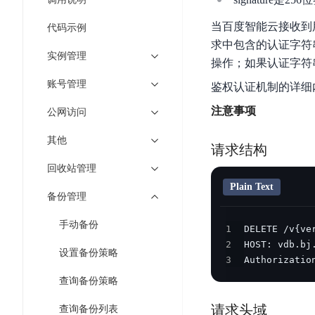
工
网
超3000万全行业词条，800万用户共吸纳
度
BLS
智
关
当百度智能云接收到
代码示例
伐
消
能
智能生成PPT
百度AI搜索
BSG
求中包含的认证字符
谋
息
物
实例管理
智能大纲汇总，文库资源沉淀
操作；如果认证字符
数
百
服
联
据
账号管理
度
务
网
鉴权认证机制的详细
流
一
for
解
注意事项
公网访问
转
AI原生应用
见
Kafka
决
平
方
其他
智
消
台
请求结构
伐谋
百度智能云客悦
案
能
息
CloudFlow
全球领先的可商用自我演化超级智能体
大模型驱动的服务营
回收站管理
代
服
度
极
Plain Text
码
务
家-
秒哒
九州·政务大模型
备份管理
速
助
for
AIOT
无代码应用搭建平台
构建“1+1+5+∞”
文
手动备份
手
RocketMQ
语
1
件
百度智能云数字员工
百度智能云灵医
音
2
文
千
设置备份策略
缓
3
Authorizatio
平
内容运营等8款数字员工焕新上线！免费体验！
医疗AI大模型，构建
字
帆
存
台
查询备份策略
识
数
RapidFS
百度一见
百战·数智营销
别
据
云边协同、自主进化的视觉智能体平台
赋能合作伙伴打造客
请求头域
查询备份列表
云