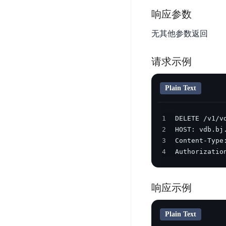
DDoS
平
响应参数
图
海
防
台
像
外
护
无其他参数返回
识
CDN
服
超
别
务
级
动
请求示例
链
图
态
应
可
像
加
用
信
Plain Text
搜
速
防
存
索
DRCDN
火
证
墙
图
1
边
WAF
2
像
缘
3
增
计
云
混
4
Authorizatio
强
算
安
合
广
节
全
云
BML
目
点
中
全
响应示例
混
BEC
心
功
合
能
边
安
云
Plain Text
AI
缘
全
管