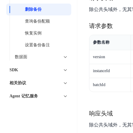
智
语
区
备
能
除公共头域外，无其
删除备份
音
块
份
平
超
技
链
BCB
查询备份配额
台
级
术
请求参数
表
DataBuilder
链
恢复实例
人
格
BaaS
城
脸
参数名称
存
平
设置备份备注
市
识
储
台
时
别
数据面
version
TableStorage
空
超
人
大
级
SDK
instanceId
体
数
链
CDN
分
据
数
相关协议
与
batchId
析
分
内
字
边
语
析
Agent 记忆服务
容
商
缘
言
DMI
分
品
服
处
发
可
响应头域
务
理
网
信
安
技
络
登
除公共头域外，无其
全
术
CDN
记