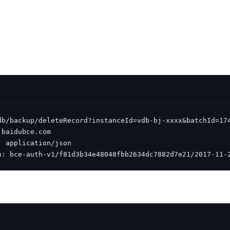
n: bce-auth-v1/f81d3b34e48048fbb2634dc7882d7e21/2017-11-