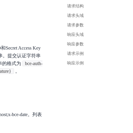
基于业务本体驱动的企业数据智能平台
百度智能云千帆AI原生应用商店
GLM-5.2
云服务器39元/年起，领万元券包
请求结构
赋能企业AI原生应用创新
提供一站式、开箱即用的AI服务
近千款AI应用，解锁多元体验
文本生成模型，支持 1M 上下文，长程任务执行更稳定、工程规范遵循更可靠
百度伐谋
查看详情
请求头域
查看详情
查看详情
态一站获取
全球领先的可商用自我演化超级智能体
kimi-k2.6
请求参数
dOS生态适配
文本生成模型，同时支持文本、图片与视频输入，思考与非思考模式，对话与 Agent 任务
Hogee
响应头域
企业一站式AI营销应用
Qwen3.5-397B-A17B
响应参数
cret Access Key
原生视觉语言模型，具备强大的代码生成与智能体能力，对于各类智能体场景具有良好的泛化性
请求示例
串。提交认证字符串
百度一见视觉智能体平台
符串的格式为
识别服务
云边协同、自主进化的视觉智能体平台
bce-auth-
响应示例
ature}
。
秒哒
模型开发
无代码应用搭建平台
百度千帆·大模型服务及Agent开发平台
RedClaw
以Agent为核心的一站式企业级大模型服务平台
万能AI助手，让想法直接发生
百度胜算·数据智能平台
x-bce-date。列表
基于业务本体驱动的企业数据智能平台
零门槛AI开发平台EasyDL