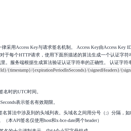
数亿用户验证的企业数字资产管理平台，集智能管理、多人协作、大文件极速传输于一体
18 种格式解析，结构化输出文档关键信息
生态伙伴方案
端到端语音语言大模型
公告通知
线索转化入口
课程
国内短信套餐包
更强的深度思考能力
考试中心
基于Cross-Attention跨模态语音大模型，体验超拟人对话
看图识万物
船舶与海洋工程大模型解决方案
产品公告与服务动
大模型系列课程一站观看
企业首购限时0.99元起
，计算密集型应用专享
视觉+多模态大模型，万物精准识别
大模型语音合成
BaiduLinuxClou
政务智能体的百度搜索解决方案
在事实性、指令遵循、智能体等能力上均有显著提升
音色具备更高的自然度、丰富的情感表达等特点
智能文档分析
能源行业企业管理系统智能化升级解决方案
生态适配指南
提供官网搭建、web应用搭建、云上学习和测试等场景的服务
文心大模型驱动，一站式文档处理
大模型声音复刻
ccess Key与请求签名机制。 Access Key由Access Key ID和Se
先进、高效的文档解析模型，专为文档元素识别设计
录制5秒音频，即可极速复刻音色
智慧水务智能体解决方案
生态兼容性全景图
 对于每个HTTP请求，使用下面所描述的算法生成一个认证字符
文字识别
tion头域里。服务端根据生成算法验证认证字符串的正确性。 认证字
拓展的云存储服务
覆盖多种场景、多种语言的高精度整图文字检测和
Id}/{timestamp}/{expirationPeriodInSeconds}/{signedHeaders}/{sign
图像增强
。
地址和公网带宽，增加用户使用弹性
去雾增强放大，重建高清无损图像
Agent开发工具链
是生成签名时的UTC时间。
大模型声音复刻
体验AI方案
丰富的Agent开发工具、一站式创建
riodInSeconds表示签名有效期限。
面向企业客户在游戏、营销、直播、办公等场景提供高效稳定的一站式解决方案
基于大模型zero-shot技术，随时随地录制数秒音频
自主规划Agent
ers是签名算法中涉及到的头域列表。头域名之间用分号（;）分隔，如host;
内置多种AI助手常见能力，深入理解用户意图，智能调度多种MCP工具
自主思考并规划任务，适用于基础或日常的业务流程
API签名仅使用host和x-bce-date两个header）
工作流Agent
是256位签名的十六进制表示，由64个小写字母组成。