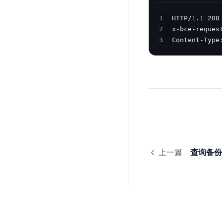
开
服
检
理
发
务
测
1
平
平
2
器
服
台
3
Content-Type
台
ECS
务
BaiduLinuxOS
零
流
门
量
数
槛
审
云
据
AI
计
云
市
库
云
开
分
数
场
市
发
析
据
场
平
库
云
台
RDS
审
EasyDL
上一篇
查询备份
计
云
解
知
数
决
业
识
金
据
务
方
理
融
库
安
案
解
云
Redis
全
机
工
风
云