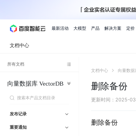
最新活动
大模型
产品
解决方案
定价
文档中心
查看全部活动
进入千帆大模型平台
百度智能云全部产品
全部解决方案
了解定价
文档与社区
了解合作伙伴体系
进入服务与支持
云智一体3.0
所有文档
AI应用与智能体
文档中心
向量数据库
精选活动
价格计算器
文档
关于合作伙伴
基础服务
市场活动
成为合作伙伴
增值服务-百度智能云
最佳实践
优惠上云
价格详情
开发者资源
新手专享
上云领万
百度千帆
精选推荐
精选推荐
自由搭配产品组合，轻松预估成本
了解定价模式，合理选
向量数据库
VectorDB
Hermes Agent应用部
删除备份
百度千帆·大模型服务及Agent开发平台
我们的伙伴体系
代理销售伙伴
千帆AI应用开发者
人
存
智
物
以Agent为核心的一站式企业级大模型服务平台
云服务器品类特惠
新客限时体
自助工具
2026 百度AI开发者大会
大模型专家服务
智能中国 | 数字化转型进
DuClaw
行业解决方案
人工智能
工
储
能
联
云服务器2核4G低至39元/年
企业数字员工9
提供常见使用问题快速解决通道
开启「万物一体」新纪元
提供常见使用问题快速解决通
联合央视聚焦企业数字化转型
一键部署DuClaw，零门
通用解决方案
百度伐谋
查询合作伙伴
解决方案销售伙伴
SDK中心
百
对
MapReduce
物
更新时间
：
2025-03
智
大
网
百度千帆
智能应用
度
象
联
免费试用体验馆
文心大模型
企业专享权
解决方案实践
智能助手
文心 Moment 大会
云专家服务
智能中国 | 标杆案例
流
云服务器 BCC
10分钟快速部署OpenC
能
数
服
客悦
优秀伙伴展示
技术合作伙伴
API平台
智能体
语音技术
千
存
网
注册并完成实名认证，立即体验热门产品
权益礼包至高可
发布记录
式
提供常见使用问题快速解决通道
文心大模型 5.0 正式版上线
一对一定制化支持服务
云智一体赋能千行百业
安全稳定，提供高弹性的
据
务
帆
储
核
ERNIE 4.5 Turbo
ERNIE 5.1
删除备份
快速搭建与AI Workf
计
图像技术
文字识别
数字员工-营销内容创作
精品案例展示
服务伙伴
示例代码中心
人工智能热销榜
模
BOS
心
云推广大使
重要通知
工单服务
企业支持计划
搜索能力登顶国内，预训练成本仅为业界6%
百度网盘企业版
算
人脸与人体
语言与知识
搭建私有知识库与AI
型
套
新购1元，AI能力引擎量包低至75折
推荐新客下单
数字员工-组件开放平台