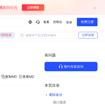
备案
控制台
免费注册
登录
问问AI助手
5折秒杀
立即试用
搜索本产品文档关键词
企业实名认证有什么福利？
如何免费试用百度智
方案
智慧政务
模型与应用
有问题
一站式企业级大模型服务
热门产品
AI体验中心
Dumate
业管理系统智能化升级
政务智能体的百度搜索解决方案
提供一站式、开箱即用的AI服务
预约专家咨询
百度搭子DuMate
百度智能云大模型系列课程
云服务器BCC
馈渠道
新动态
你的超级AI助手 真干活 用搭子
500+节免费观看 持续更新
工程大模型解决方案
智慧水务智能体解决方案
复制MD
查看MD
Duclaw
其他大模型
百度千帆·大模型服务及Agent开发平台
千帆大模型平台
本页目录
诉渠道
了解
以Agent为核心的一站式企业级大模型服务平台
Deepseek-V4-Flash
删除备份
文本生成模型，通过更小的模型参数与激活规模，提供更为快捷、经济的 API 服务
百度胜算·数据智能平台
接口描述
企业实名认证专属权益
大模型专家服务
热门AI能力