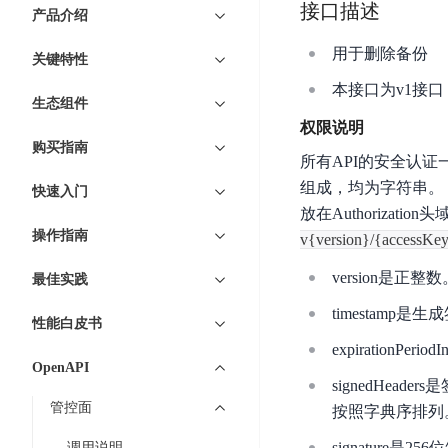
7 × 24 小时在线提供服务
复杂业务专属支持
云
BSC
接口描述
AI原生应用商店
云市场
新手入门
ERNIE X1 Turbo
产品介绍
DeepSeek-V4
服
件
磁
云计算
数
搭建官网在线客服与
大模型增值服务上新
免费大模型
云服务器BCC
具备更长的思维链，
务
结构创新和超高上下文效率、Agent 能力得到专项优化
GPU云服务器
盘
时
用于删除备份
特惠榜单
网站建设
入门指南
据
关键特性
工信部教考中心大模型证书6折
入门到进阶，
及
计算
存储
配备GPU的云端服务器
CDS
序
ERNIE X1.1
可
语音识别
ERNIE 5.0-正式版
本接口为v1接口
Agent
营销服务
安全服务
最佳实践
时
网络
数据库
生态组件
文
视
原生全模态大模型，基础能力全面升级
开
轻量应用服务器
空
人脸识别
权限说明
件
化
大数据
容器
发
行业智能
企业应用
数
PaddleOCR-VL
购买指南
ERNIE 4.5 Turbo VL
存
Sugar
所有API的安全认证一律采用A
平
文字识别
安全
CDN与边缘
据
全新多模理解模型，图片理解、创作、翻译、代码等能力显著
储
BI
分析决策
公司服务
台
组成，均为字符串。
对象存储BOS
快速入门
库
CFS
管理运维
混合云
图像识别
Elasticsearch
放在Authoriza
稳定、安全、高效、高可
百
TSDB
智能办公
人工智能
并
操作指南
操作系统
v{version}/{accessKey
度
数
物
ARM云
弹性公网IP
MCP及Agent开发
行
生活休闲
API商城
胜
据
联
version是正整数
应用产品
最佳实践
文
为用户访问公网提供IP
算
仓
网
MCP组件
件
精选Agent
timestamp
库
智能应用
行业应用
DuClaw
安
性能白皮书
百度云手机
存
聚合优质工具与MCP服务
官方能力直达，快速
PALO
全
视频云平台
企业服务
expirationPe
DuMate
储
OpenAPI
日
套
百度搜索
全能AI助手
PFS
地图服务
signedHead
秒
志
件
25年搜索沉淀，权威高质多模态信源
管控面
哒
存
按照字典序排列。（本
服
天
储
百度百科
深度研究Agent
百
务
signature
调用说明