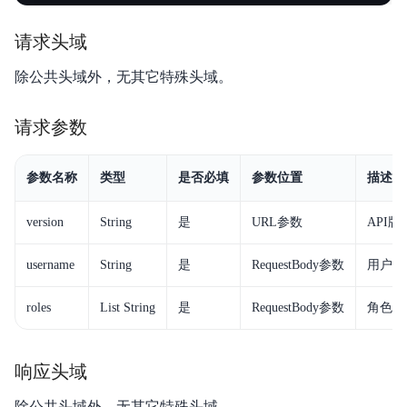
请求头域
除公共头域外，无其它特殊头域。
请求参数
参数名称
类型
是否必填
参数位置
描述
version
String
是
URL参数
API
username
String
是
RequestBody参数
用户名
roles
List String
是
RequestBody参数
角色列
响应头域
除公共头域外，无其它特殊头域。