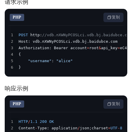
请求示例
PHP
复制
1
POST
 http
:
//vdb.nXWNyPCOSLci.vdb.bj.baidubce.com
2
Host
:
 vdb
.
nXWNyPCOSLci
.
vdb
.
bj
.
baidubce
.
3
Authorization
:
 Bearer account
=
root
&
api_key
=
eC4bL
4
{
5
"username"
:
"alice"
6
}
响应示例
PHP
复制
1
HTTP
/
1.1
200
OK
2
Content
-
Type
:
 application
/
json
;
charset
=
UTF
-
8