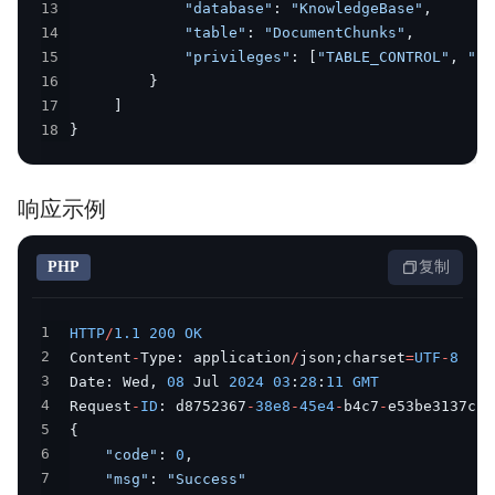
13
"database"
:
"KnowledgeBase"
,
14
"table"
:
"DocumentChunks"
,
15
"privileges"
:
[
"TABLE_CONTROL"
,
"TA
16
}
17
]
18
}
响应示例
PHP
复制
1
HTTP
/
1.1
200
OK
2
Content
-
Type
:
 application
/
json
;
charset
=
UTF
-
8
3
Date
:
 Wed
,
08
 Jul 
2024
03
:
28
:
11
GMT
4
Request
-
ID
:
 d8752367
-
38e8
-
45e4
-
b4c7
-
5
{
6
"code"
:
0
,
7
"msg"
:
"Success"