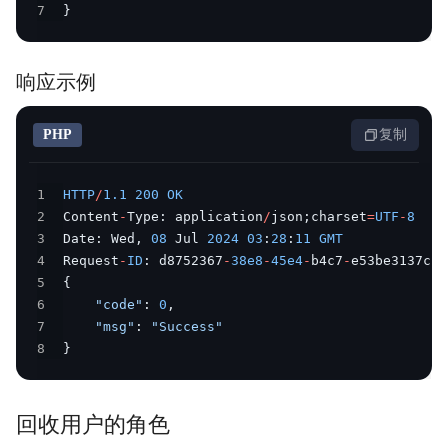
7
}
响应示例
PHP
复制
1
HTTP
/
1.1
200
OK
2
Content
-
Type
:
 application
/
json
;
charset
=
UTF
-
8
3
Date
:
 Wed
,
08
 Jul 
2024
03
:
28
:
11
GMT
4
Request
-
ID
:
 d8752367
-
38e8
-
45e4
-
b4c7
-
5
{
6
"code"
:
0
,
7
"msg"
:
"Success"
8
}
回收用户的角色