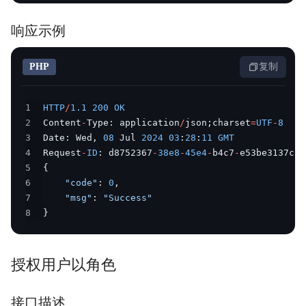
响应示例
PHP
复制
1
HTTP
/
1.1
200
OK
2
Content
-
Type
:
 application
/
json
;
charset
=
UTF
-
8
3
Date
:
 Wed
,
08
 Jul 
2024
03
:
28
:
11
GMT
4
Request
-
ID
:
 d8752367
-
38e8
-
45e4
-
b4c7
-
5
{
6
"code"
:
0
,
7
"msg"
:
"Success"
8
}
授权用户以角色
接口描述