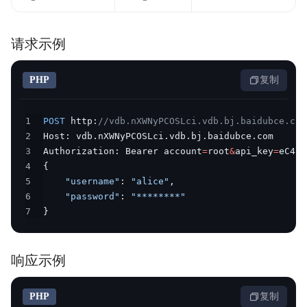
请求示例
PHP
复制
1
POST
 http
:
//vdb.nXWNyPCOSLci.vdb.bj.baidubce.com
2
Host
:
 vdb
.
nXWNyPCOSLci
.
vdb
.
bj
.
baidubce
.
3
Authorization
:
 Bearer account
=
root
&
api_key
=
eC4bL
4
{
5
"username"
:
"alice"
,
6
"password"
:
"********"
7
}
响应示例
PHP
复制