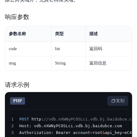
响应参数
参数名称
类型
描述
code
Int
返回码
msg
String
返回信息
请求示例
PHP
复制
1
POST
 http
:
//vdb.nXWNyPCOSLci.vdb.bj.baidubce.com
2
Host
:
 vdb
.
nXWNyPCOSLci
.
vdb
.
bj
.
baidubce
.
3
Authorization
:
 Bearer account
=
root
&
api_key
=
eC4bL