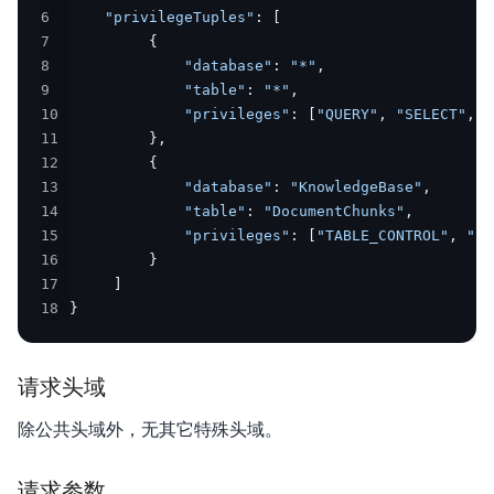
6
"privilegeTuples"
:
[
7
{
8
"database"
:
"*"
,
9
"table"
:
"*"
,
10
"privileges"
:
[
"QUERY"
,
"SELECT"
,
"
11
}
,
12
{
13
"database"
:
"KnowledgeBase"
,
14
"table"
:
"DocumentChunks"
,
15
"privileges"
:
[
"TABLE_CONTROL"
,
"TA
16
}
17
]
18
}
请求头域
除公共头域外，无其它特殊头域。
请求参数