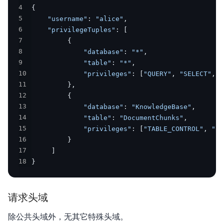
4
{
5
"username"
:
"alice"
,
6
"privilegeTuples"
:
[
7
{
8
"database"
:
"*"
,
9
"table"
:
"*"
,
10
"privileges"
:
[
"QUERY"
,
"SELECT"
,
"
11
}
,
12
{
13
"database"
:
"KnowledgeBase"
,
14
"table"
:
"DocumentChunks"
,
15
"privileges"
:
[
"TABLE_CONTROL"
,
"TA
16
}
17
]
18
}
请求头域
除公共头域外，无其它特殊头域。