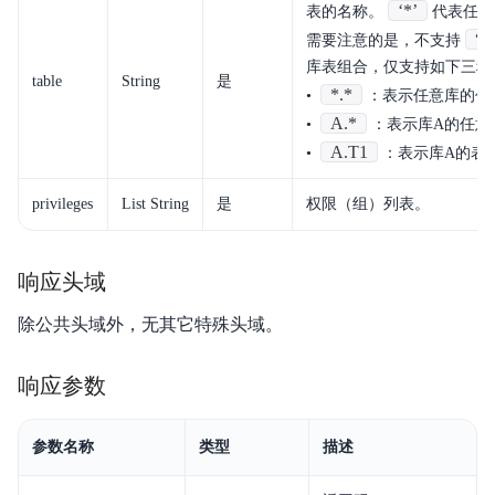
‘*’
表的名称。
代表任意
“*
需要注意的是，不支持
库表组合，仅支持如下三种
table
String
是
*.*
•
：表示任意库的任
A.*
•
：表示库A的任意
A.T1
•
：表示库A的表T
privileges
List String
是
权限（组）列表。
响应头域
除公共头域外，无其它特殊头域。
响应参数
参数名称
类型
描述