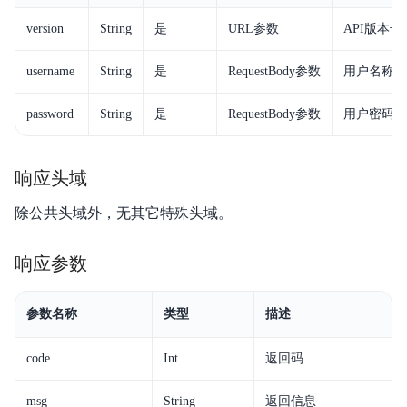
version
String
是
URL参数
API版本
相关协议
username
String
是
RequestBody参数
用户名称。
Agent 记忆服务
password
String
是
RequestBody参数
用户密码。
响应头域
除公共头域外，无其它特殊头域。
响应参数
参数名称
类型
描述
code
Int
返回码
msg
String
返回信息