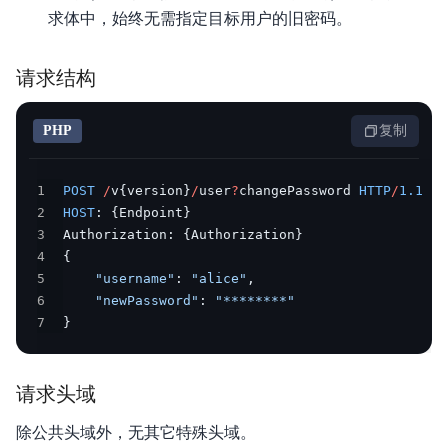
求体中，始终无需指定目标用户的旧密码。
请求结构
PHP
复制
1
POST
/
v
{
version
}
/
user
?
changePassword 
HTTP
/
1.1
2
HOST
:
{
Endpoint
}
3
Authorization
:
{
Authorization
}
4
{
5
"username"
:
"alice"
,
6
"newPassword"
:
"********"
7
}
请求头域
除公共头域外，无其它特殊头域。