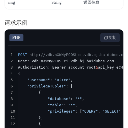
msg
String
返回信息
请求示例
PHP
复制
1
POST
 http
:
//vdb.nXWNyPCOSLci.vdb.bj.baidubce.com
2
Host
:
 vdb
.
nXWNyPCOSLci
.
vdb
.
bj
.
baidubce
.
3
Authorization
:
 Bearer account
=
root
&
api_key
=
eC4bL
4
{
5
"username"
:
"alice"
,
6
"privilegeTuples"
:
[
7
{
8
"database"
:
"*"
,
9
"table"
:
"*"
,
10
"privileges"
:
[
"QUERY"
,
"SELECT"
,
"
11
}
,
12
{