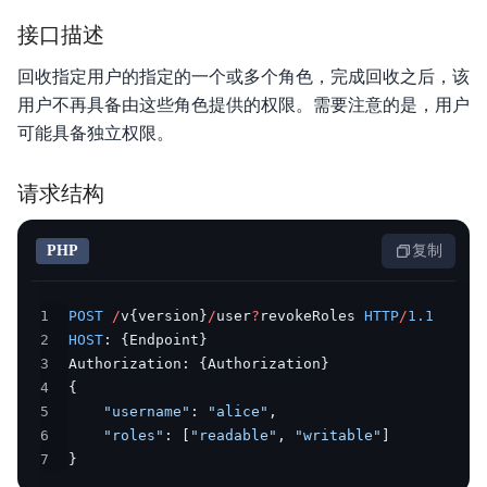
接口描述
回收指定用户的指定的一个或多个角色，完成回收之后，该
用户不再具备由这些角色提供的权限。需要注意的是，用户
可能具备独立权限。
请求结构
PHP
复制
1
POST
/
v
{
version
}
/
user
?
revokeRoles 
HTTP
/
1.1
2
HOST
:
{
Endpoint
}
3
Authorization
:
{
Authorization
}
4
{
5
"username"
:
"alice"
,
6
"roles"
:
[
"readable"
,
"writable"
]
7
}