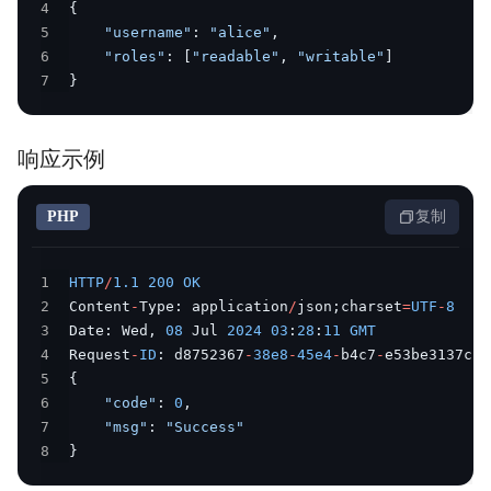
4
{
5
"username"
:
"alice"
,
6
"roles"
:
[
"readable"
,
"writable"
]
7
}
响应示例
PHP
复制
1
HTTP
/
1.1
200
OK
2
Content
-
Type
:
 application
/
json
;
charset
=
UTF
-
8
3
Date
:
 Wed
,
08
 Jul 
2024
03
:
28
:
11
GMT
4
Request
-
ID
:
 d8752367
-
38e8
-
45e4
-
b4c7
-
5
{
6
"code"
:
0
,
7
"msg"
:
"Success"
8
}