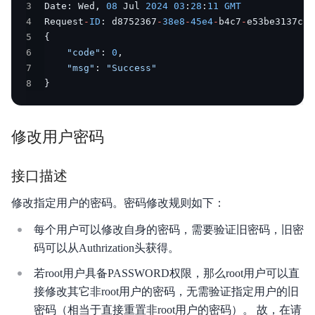
3
Date
:
 Wed
,
08
 Jul 
2024
03
:
28
:
11
GMT
4
Request
-
ID
:
 d8752367
-
38e8
-
45e4
-
b4c7
-
5
{
6
"code"
:
0
,
7
"msg"
:
"Success"
8
}
修改用户密码
接口描述
修改指定用户的密码。密码修改规则如下：
每个用户可以修改自身的密码，需要验证旧密码，旧密
码可以从Authrization头获得。
若root用户具备PASSWORD权限，那么root用户可以直
接修改其它非root用户的密码，无需验证指定用户的旧
密码（相当于直接重置非root用户的密码）。 故，在请