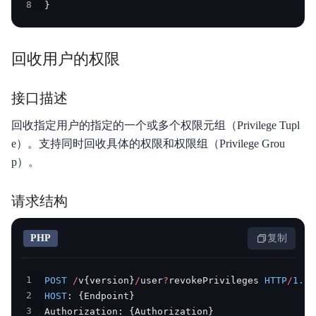
8
}
回收用户的权限
接口描述
回收指定用户的指定的一个或多个权限元组（Privilege Tupl
e）。支持同时回收具体的权限和权限组（Privilege Grou
p）。
请求结构
PHP
复制
1
POST
/
v
{
version
}
/
user
?
revokePrivileges 
HTTP
/
1.1
2
HOST
:
{
Endpoint
}
3
Authorization
:
{
Authorization
}