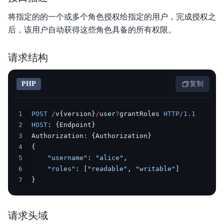
将指定的的一个或多个角色授权给指定的用户，完成授权之
后，该用户自动获得这些角色具备的所有权限。
请求结构
PHP
复制
1
POST
/
v
{
version
}
/
user
?
grantRoles 
HTTP
/
1.1
2
HOST
:
{
Endpoint
}
3
Authorization
:
{
Authorization
}
4
{
5
"username"
:
"alice"
,
6
"roles"
:
[
"readable"
,
"writable"
]
7
}
请求头域