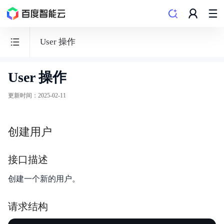
User 操作
User 操作
向
量
更新时间
：
2025-02-11
数
据
创建用户
库
VectorDB
接口描述
创建一个新的用户。
请求结构
发布记录