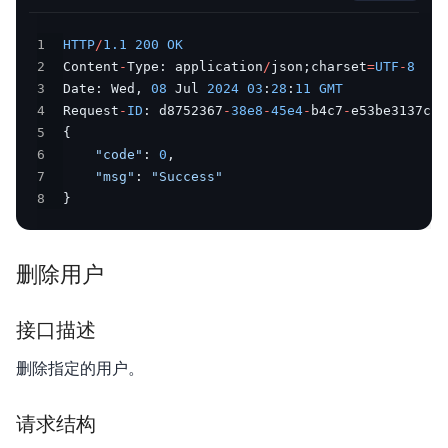
1
HTTP
/
1.1
200
OK
2
Content
-
Type
:
 application
/
json
;
charset
=
UTF
-
8
3
Date
:
 Wed
,
08
 Jul 
2024
03
:
28
:
11
GMT
4
Request
-
ID
:
 d8752367
-
38e8
-
45e4
-
b4c7
-
5
{
6
"code"
:
0
,
7
"msg"
:
"Success"
8
}
删除用户
接口描述
删除指定的用户。
请求结构