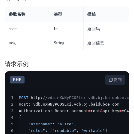
参数名称
类型
描述
code
Int
返回码
msg
String
返回信息
请求示例
PHP
复制
1
POST
 http
:
//vdb.nXWNyPCOSLci.vdb.bj.baidubce.com
2
Host
:
 vdb
.
nXWNyPCOSLci
.
vdb
.
bj
.
baidubce
.
3
Authorization
:
 Bearer account
=
root
&
api_key
=
eC4bL
4
{
5
"username"
:
"alice"
,
6
"roles"
:
[
"readable"
,
"writable"
]