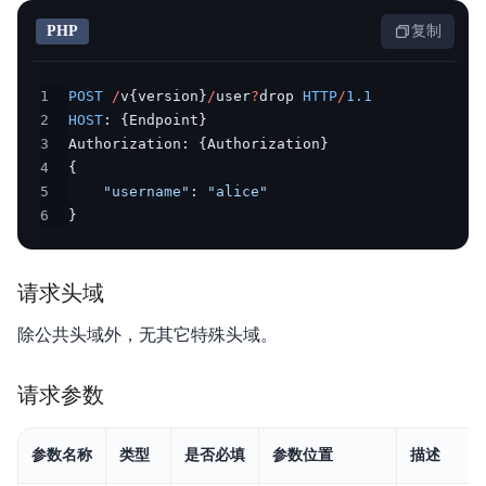
PHP
复制
1
POST
/
v
{
version
}
/
user
?
drop 
HTTP
/
1.1
2
HOST
:
{
Endpoint
}
3
Authorization
:
{
Authorization
}
4
{
5
"username"
:
"alice"
6
}
请求头域
除公共头域外，无其它特殊头域。
请求参数
参数名称
类型
是否必填
参数位置
描述