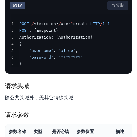
重要通知
PHP
复制
产品介绍
1
POST
/
v
{
version
}
/
user
?
create 
HTTP
/
1.1
关键特性
2
HOST
:
{
Endpoint
}
3
Authorization
:
{
Authorization
}
生态组件
4
{
5
"username"
:
"alice"
,
购买指南
6
"password"
:
"********"
7
}
快速入门
操作指南
请求头域
最佳实践
除公共头域外，无其它特殊头域。
性能白皮书
请求参数
OpenAPI
参数名称
类型
是否必填
参数位置
描述
SDK