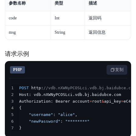
参数名称
类型
描述
code
Int
返回码
msg
String
返回信息
请求示例
PHP
复制
1
POST
 http
:
//vdb.nXWNyPCOSLci.vdb.bj.baidubce.com
2
Host
:
 vdb
.
nXWNyPCOSLci
.
vdb
.
bj
.
baidubce
.
3
Authorization
:
 Bearer account
=
root
&
api_key
=
eC4bL
4
{
5
"username"
:
"alice"
,
6
"newPassword"
:
"********"
7
}