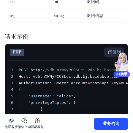
code
Int
返回码
msg
String
返回信息
请求示例
PHP
复制
👨‍💼 申请专家定制专属解决方案
（关闭 
12
s）
1
POST
 http
:
//vdb.nXWNyPCOSLci.vdb.bj.baidubce.com
AI助手
2
Host
:
 vdb
.
nXWNyPCOSLci
.
vdb
.
bj
.
baidubce
.
3
Authorization
:
 Bearer account
=
root
&
api_key
=
eC4bL
4
{
5
"username"
:
"alice"
,
6
"privilegeTuples"
:
[
7
{
8
"database"
:
"*"
,
9
"table"
:
"*"
,
业务咨询
电话客服
微信咨询
活动权益
10
"privileges"
:
[
"QUERY"
,
"SELECT"
,
"