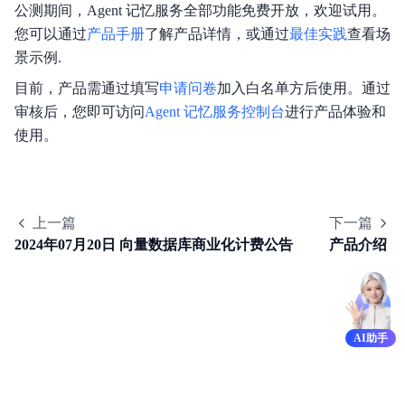
重要通知
公测期间，Agent 记忆服务全部功能免费开放，欢迎试用。
您可以通过
产品手册
了解产品详情，或通过
最佳实践
查看场
产品介绍
景示例.
关键特性
目前，产品需通过填写
申请问卷
加入白名单方后使用。通过
审核后，您即可访问
Agent 记忆服务控制台
进行产品体验和
生态组件
使用。
购买指南
快速入门
上一篇
下一篇
2024年07月20日 向量数据库商业化计费公告
产品介绍
操作指南
最佳实践
性能白皮书
AI助手
OpenAPI
SDK