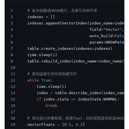
1
# 改为创建成HNSW索引，且索引名称不变
2
    indexes 
=
[
]
3
    indexes
.
append
(
VectorIndex
(
index_name
=
index_
4
                               field
=
"Vector"
,
 m
5
                               auto_build
=
False
,
6
                               params
=
HNSWParams
7
    table
.
create_indexes
(
indexes
=
indexes
)
8
    time
.
sleep
(
1
)
9
    table
.
rebuild_index
(
index_name
=
index_name
)
;
10
11
# 查询该索引等待其构建完毕
12
while
True
:
13
        time
.
sleep
(
1
)
14
        index 
=
 table
.
describe_index
(
index_name
)
15
if
 index
.
state 
==
 IndexState
.
NORMAL
:
16
break
17
18
# 再次执行向量检索，检索Top2，此时莫愁提供的是HNSW
19
    vectorFloats 
=
[
0.1
,
0.2
]