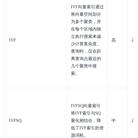
IVF向量索引通过
将向量空间划分
为多个聚类，并
在每个区域内独
立执行搜索来减
IVF
高
高
少计算复杂度。
查询时，仅在距
离查询点最近的
几个聚类中搜
索。
IVFSQ向量索引
将IVF索引与SQ
IVFSQ
量化相结合，降
中
高
低了IVF索引的资
源消耗。