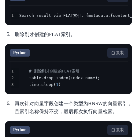
1
Search result via FLAT索引: 
{
metadata:
{
content__
删除刚才创建的FLAT索引。
Python
复制
1
# 删除刚才创建的FLAT索引
2
    table
.
drop_index
(
index_name
)
;
3
    time
.
sleep
(
1
)
再次针对向量字段创建一个类型为HNSW的向量索引，
且索引名称保持不变，最后再次执行向量检索。
Python
复制