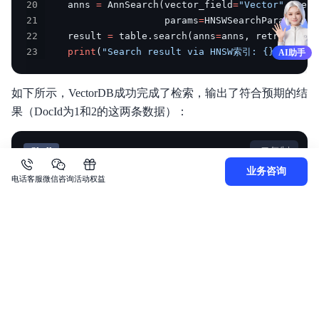
20
    anns 
=
 AnnSearch
(
vector_field
=
"Vector"
,
 vect
21
                     params
=
HNSWSearchParams
(
ef
=
22
    result 
=
 table
.
search
(
anns
=
anns
,
 retrieve_ve
23
print
(
"Search result via HNSW索引: {}\n"
.
for
AI助手
如下所示，VectorDB成功完成了检索，输出了符合预期的结
果（DocId为1和2的这两条数据）：
Shell
复制
业务咨询
电话客服
微信咨询
活动权益
1
Search result via HNSW索引: 
{
metadata:
{
content__
针对刚才创建的HNSW索引，再次执行构建，然后再次
执行向量检索。
Python
复制