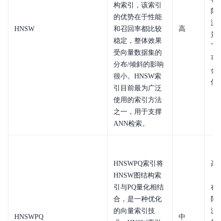
构索引，该索引
限
的优势在于性能
滤
HNSW
和召回率都比较
高
景
稳定，整体效果
下
受向量数据集的
可
分布/倾斜的影响
会
很小。HNSW索
低
引目前最为广泛
使用的索引方法
之一，用于支撑
ANN检索。
HNSWPQ索引将
高
HNSW图结构索
（
引与PQ量化相结
在
合，是一种优化
限
的向量索引技
滤
HNSWPQ
中