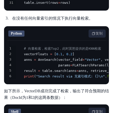
31
    table
.
insert
(
rows
=
rows
)
在没有任何向量索引的情况下执行向量检索。
Python
复制
1
# 向量检索，检索Top2，此时莫愁提供的是KNN检索
2
    vectorFloats 
=
[
0.1
,
0.2
]
3
    anns 
=
 AnnSearch
(
vector_field
=
"Vector"
,
 vect
4
                     params
=
FLATSearchParams
(
lim
5
    result 
=
 table
.
search
(
anns
=
anns
,
 retrieve_ve
6
print
(
"Search result via 无索引模式: {}\n"
.
for
如下所示，VectorDB成功完成了检索，输出了符合预期的结
果（DocId为1和2的这两条数据）：
Shell
复制