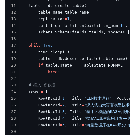
11
    table 
=
 db
.
create_table
(
12
        table_name
=
table_name
,
13
        replication
=
1
,
14
        partition
=
Partition
(
partition_num
=
1
)
,
15
        schema
=
Schema
(
fields
=
fields
,
 indexes
=
[
]
)
16
)
17
while
True
:
18
        time
.
sleep
(
1
)
19
        table 
=
 db
.
describe_table
(
table_name
)
20
if
 table
.
state 
==
 TableState
.
NORMAL
:
21
break
22
23
# 插入5条数据
24
    rows 
=
[
25
        Row
(
DocId
=
1
,
 Title
=
"LLM技术详解"
,
 Vector
=
26
        Row
(
DocId
=
2
,
 Title
=
"深入浅出大语言模型技术"
,
27
        Row
(
DocId
=
3
,
 Title
=
"基于大模型的RAG应用开发
28
        Row
(
DocId
=
4
,
 Title
=
"揭秘AI原生应用开发——原
29
        Row
(
DocId
=
5
,
 Title
=
"向量数据库在RAG开发中的
30
]