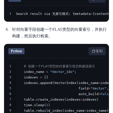
1
Search result via 无索引模式: 
{
metadata:
{
content__
针对向量字段创建一个FLAT类型的向量索引，并执行
构建，然后执行检索。
Python
复制
1
# 创建一个FLAT类型的向量索引然后构建该索引
2
    index_name 
=
"Vector_Idx"
;
3
    indexes 
=
[
]
4
    indexes
.
append
(
VectorIndex
(
index_name
=
index_
5
                               field
=
"Vector"
,
 m
6
                               auto_build
=
False
)
7
    table
.
create_indexes
(
indexes
=
indexes
)
8
    time
.
sleep
(
1
)
9
    table
.
rebuild_index
(
index_name
=
index_name
)
;