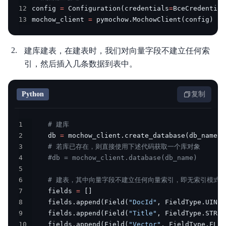
12
config 
=
 Configuration
(
credentials
=
BceCredential
13
mochow_client 
=
 pymochow
.
MochowClient
(
config
)
建库建表，在建表时，我们对向量字段不建立任何索
引，然后插入几条数据到表中。
Python
复制
1
# 建库
2
    db 
=
 mochow_client
.
create_database
(
db_name
)
;
3
# 若库已存在，则直接使用下述代码获取一个库对象
4
#db = mochow_client.database(db_name)
5
6
# 建表，其中向量字段不建立任何向量索引，即无索引模式
7
    fields 
=
[
]
8
    fields
.
append
(
Field
(
"DocId"
,
 FieldType
.
UINT6
9
    fields
.
append
(
Field
(
"Title"
,
 FieldType
.
STRIN
10
    fields
.
append
(
Field
(
"Vector"
,
 FieldType
.
FLOA