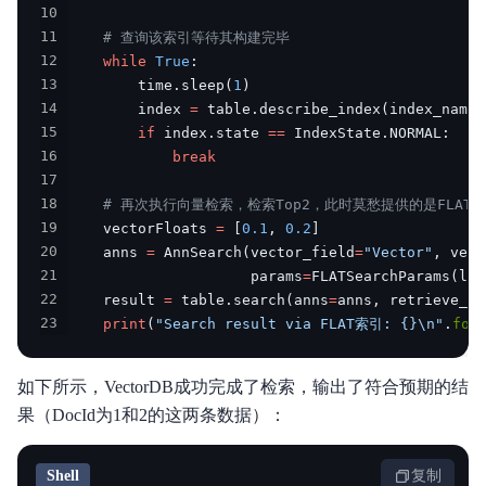
10
11
# 查询该索引等待其构建完毕
12
while
True
:
13
        time
.
sleep
(
1
)
14
        index 
=
 table
.
describe_index
(
index_name
)
15
if
 index
.
state 
==
 IndexState
.
NORMAL
:
16
break
17
18
# 再次执行向量检索，检索Top2，此时莫愁提供的是FLAT
19
    vectorFloats 
=
[
0.1
,
0.2
]
20
    anns 
=
 AnnSearch
(
vector_field
=
"Vector"
,
 vect
21
                     params
=
FLATSearchParams
(
lim
22
    result 
=
 table
.
search
(
anns
=
anns
,
 retrieve_ve
23
print
(
"Search result via FLAT索引: {}\n"
.
for
如下所示，VectorDB成功完成了检索，输出了符合预期的结
果（DocId为1和2的这两条数据）：
Shell
复制