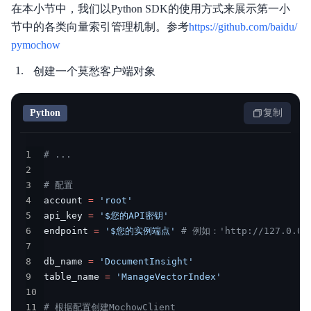
在本小节中，我们以Python SDK的使用方式来展示第一小
节中的各类向量索引管理机制。参考
https://github.com/baidu/
pymochow
创建一个莫愁客户端对象
Python
复制
1
# ...
2
3
# 配置
4
account 
=
'root'
5
api_key 
=
'$您的API密钥'
6
endpoint 
=
'$您的实例端点'
# 例如：'http://127.0.0.
7
8
db_name 
=
'DocumentInsight'
9
table_name 
=
'ManageVectorIndex'
10
11
# 根据配置创建MochowClient