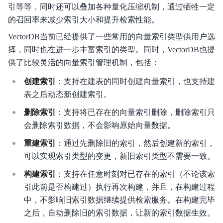
重要通知
引等等，同时还可以叠加各种量化压缩机制，通过牺牲一定
的召回率来减少索引大小和提升检索性能。
产品介绍
VectorDB当前已经提供了一些常用的向量索引类型供用户选
关键特性
择，同时也在进一步丰富索引的类型。同时，VectorDB也提
供了比较灵活的向量索引管理机制，包括：
生态组件
创建索引
：支持在建表的同时创建向量索引，也支持建
购买指南
表之后动态新创建索引。
删除索引
：支持将已存在的向量索引删除，删除索引只
快速入门
会删除索引数据，不会影响原始向量数据。
操作指南
重建索引
：通过先删除旧的索引，然后创建新的索引，
可以实现索引类型的变更，新旧索引类型不需要一致。
最佳实践
构建索引
：支持在任意时刻对已存在的索引（不论该索
性能白皮书
引此前是否构建过）执行再次构建，并且，在构建过程
中，不影响旧索引数据继续提供检索服务。在构建完毕
OpenAPI
之后，自动删除旧的索引数据，让新的索引数据生效。
SDK