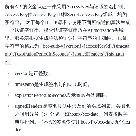
重要通知
所有API的安全认证一律采用Access Key与请求签名机制。
Access Key由Access Key ID和Secret Access Key组成，均为
产品介绍
字符串。 对于每个HTTP请求，使用下面所描述的算法生成
关键特性
一个认证字符串。提交认证字符串放在Authorization头域
里。服务端根据生成算法验证认证字符串的正确性。 认证
生态组件
字符串的格式为
bce-auth-v{version}/{accessKeyId}/{timesta
mp}/{expirationPeriodInSeconds}/{signedHeaders}/{signatur
购买指南
e}
。
快速入门
version是正整数。
操作指南
timestamp是生成签名时的UTC时间。
expirationPeriodInSeconds表示签名有效期限。
最佳实践
signedHeaders是签名算法中涉及到的头域列表。头域名
性能白皮书
之间用分号（;）分隔，如host;x-bce-date。列表按照字
典序排列。（本API签名仅使用host和x-bce-date两个hea
OpenAPI
der）
SDK