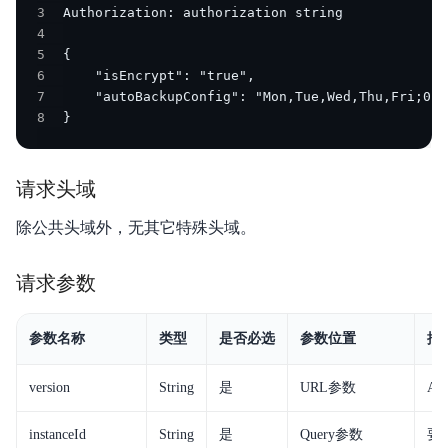
3
4
5
6
7
8
}
请求头域
除公共头域外，无其它特殊头域。
请求参数
参数名称
类型
是否必选
参数位置
描
version
String
是
URL参数
A
instanceId
String
是
Query参数
要