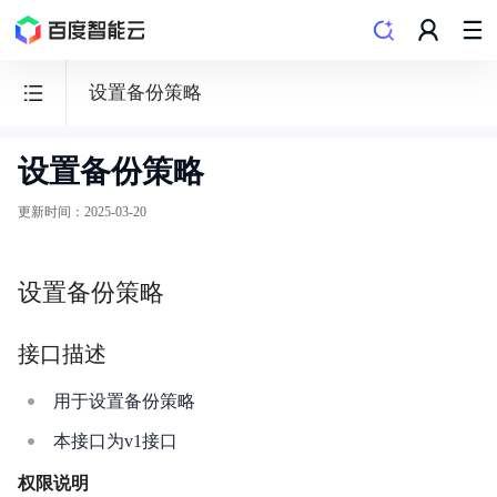
设置备份策略
设置备份策略
向
量
更新时间
：
2025-03-20
数
据
设置备份策略
库
VectorDB
接口描述
用于设置备份策略
本接口为v1接口
发布记录
权限说明