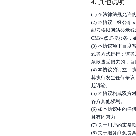
4. 其他说明
开
服
检
理
发
务
测
平
(1) 在法律法规允
平
器
服
台
(2) 本协议一经公
台
ECS
务
能云将以网站公示或
BaiduLinuxOS
零
流
CM站点监控服务，
门
量
数
(3) 本协议项下
槛
审
云
据
式等方式进行；该等
AI
计
云
市
库
条款遭受损失的，百
云
开
分
数
场
(4) 本协议的订
市
发
析
据
其执行发生任何争议
场
平
库
云
起诉讼。
台
RDS
审
EasyDL
(5) 本协议构成
计
云
解
各方其他权利。
知
数
决
业
(6) 如本协议中
识
金
据
务
方
且有约束力。
理
融
库
安
案
解
云
(7) 关于用户约束条
Redis
全
(8) 关于服务商免责
机
工
风
云