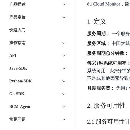
7 × 24 小时在线提供服务
复杂业务专属支持
云
BSC
AI原生应用商店
云市场
新手入门
du Cloud Mon
ERNIE X1 Turbo
产品描述
DeepSeek-V4
服
件
磁
云计算
数
搭建官网在线客服与
大模型增值服务上新
免费大模型
云服务器BCC
具备更长的思维链，
务
结构创新和超高上下文效率、Agent 能力得到专项优化
GPU云服务器
盘
时
特惠榜单
网站建设
入门指南
据
产品定价
工信部教考中心大模型证书6折
入门到进阶，
及
计算
存储
1. 定义
配备GPU的云端服务器
CDS
序
ERNIE X1.1
可
语音识别
ERNIE 5.0-正式版
Agent
营销服务
安全服务
最佳实践
时
网络
数据库
快速入门
文
视
原生全模态大模型，基础能力全面升级
开
服务周期：
一个服务
轻量应用服务器
空
人脸识别
件
化
大数据
容器
发
行业智能
企业应用
数
PaddleOCR-VL
操作指南
ERNIE 4.5 Turbo VL
服务区域：
中国大陆
存
Sugar
平
文字识别
安全
CDN与边缘
据
全新多模理解模型，图片理解、创作、翻译、代码等能力显著
储
BI
分析决策
公司服务
服务周期总分钟数：
台
对象存储BOS
API
库
CFS
管理运维
混合云
图像识别
Elasticsearch
稳定、安全、高效、高可
每5分钟系统可用率
百
TSDB
智能办公
人工智能
并
Java-SDK
操作系统
度
数
系统可用，此5分钟的
物
ARM云
弹性公网IP
MCP及Agent开发
行
生活休闲
API商城
胜
据
不足或其他因素导致
联
应用产品
Python-SDK
文
为用户访问公网提供IP
算
仓
网
月度服务费：
为用户
MCP组件
件
精选Agent
库
智能应用
行业应用
DuClaw
安
Go-SDK
百度云手机
存
聚合优质工具与MCP服务
官方能力直达，快速
PALO
全
视频云平台
企业服务
DuMate
储
2. 服务可用性
BCM-Agent
日
套
百度搜索
全能AI助手
PFS
地图服务
秒
志
件
25年搜索沉淀，权威高质多模态信源
哒
存
常见问题
2.1 服务可用性
服
天
储
百度百科
深度研究Agent
百
务