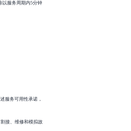
除以服务周期内5分钟
零算法基础定制高精度AI模型
全功能AI开发平台BML
提供一站式AI开发、训练及推理环境，
AI安全护栏
多模态大模型的安全围栏，助力企业内容合规
MapReduce计算集群服务
供全托管的Hadoop/Spark计算集群服务，安全可靠
上述服务可用性承诺，
、割接、维修和模拟故