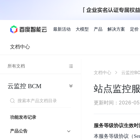
最新活动
大模型
产品
解决方案
定价
文档中心
查看全部活动
进入千帆大模型平台
百度智能云全部产品
全部解决方案
了解定价
文档与社区
了解合作伙伴体系
进入服务与支持
云智一体3.0
所有文档
AI应用与智能体
文档中心
云监控B
精选活动
价格计算器
文档
关于合作伙伴
基础服务
市场活动
成为合作伙伴
增值服务-百度智能云
最佳实践
优惠上云
价格详情
开发者资源
新手专享
上云领万
百度千帆
精选推荐
精选推荐
自由搭配产品组合，轻松预估成本
了解定价模式，合理选
云监控
BCM
Hermes Agent应用部
站点监控服
百度千帆·大模型服务及Agent开发平台
我们的伙伴体系
代理销售伙伴
千帆AI应用开发者
人
存
智
物
以Agent为核心的一站式企业级大模型服务平台
云服务器品类特惠
新客限时体
自助工具
2026 百度AI开发者大会
大模型专家服务
智能中国 | 数字化转型进
DuClaw
行业解决方案
人工智能
工
储
能
联
云服务器2核4G低至39元/年
企业数字员工9
提供常见使用问题快速解决通道
开启「万物一体」新纪元
提供常见使用问题快速解决通
联合央视聚焦企业数字化转型
一键部署DuClaw，零门
通用解决方案
百度伐谋
查询合作伙伴
解决方案销售伙伴
SDK中心
百
对
MapReduce
物
更新时间
：
2026-05
智
大
网
百度千帆
智能应用
度
象
联
免费试用体验馆
文心大模型
企业专享权
解决方案实践
智能助手
文心 Moment 大会
云专家服务
智能中国 | 标杆案例
流
云服务器 BCC
10分钟快速部署OpenC
能
数
服
客悦
优秀伙伴展示
技术合作伙伴
API平台
智能体
语音技术
千
存
网
注册并完成实名认证，立即体验热门产品
权益礼包至高可
功能发布记录
式
提供常见使用问题快速解决通道
文心大模型 5.0 正式版上线
一对一定制化支持服务
云智一体赋能千行百业
安全稳定，提供高弹性的
据
务
帆
储
核
ERNIE 4.5 Turbo
ERNIE 5.1
快速搭建与AI Workf
服务等级协议生效时间：
计
图像技术
文字识别
数字员工-营销内容创作
精品案例展示
服务伙伴
示例代码中心
人工智能热销榜
模
BOS
心
云推广大使
产品公告
工单服务
企业支持计划
搜索能力登顶国内，预训练成本仅为业界6%
百度网盘企业版
算
本服务等级协议（Serv
人脸与人体
语言与知识
搭建私有知识库与AI
型
套
新购1元，AI能力引擎量包低至75折
推荐新客下单
数字员工-组件开放平台