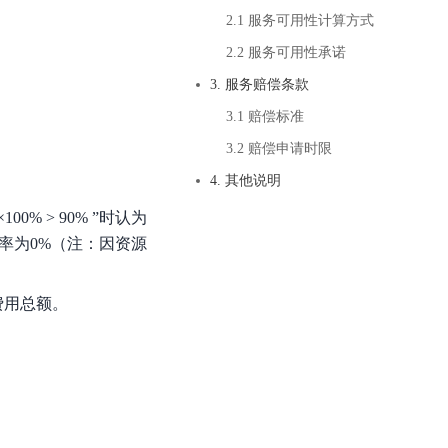
基于业务本体驱动的企业数据智能平台
百度智能云千帆AI原生应用商店
GLM-5.2
云服务器39元/年起，领万元券包
2.1 服务可用性计算方式
赋能企业AI原生应用创新
提供一站式、开箱即用的AI服务
近千款AI应用，解锁多元体验
文本生成模型，支持 1M 上下文，长程任务执行更稳定、工程规范遵循更可靠
百度伐谋
查看详情
2.2 服务可用性承诺
查看详情
查看详情
态一站获取
全球领先的可商用自我演化超级智能体
kimi-k2.6
3. 服务赔偿条款
dOS生态适配
文本生成模型，同时支持文本、图片与视频输入，思考与非思考模式，对话与 Agent 任务
Hogee
3.1 赔偿标准
企业一站式AI营销应用
Qwen3.5-397B-A17B
3.2 赔偿申请时限
原生视觉语言模型，具备强大的代码生成与智能体能力，对于各类智能体场景具有良好的泛化性
4. 其他说明
百度一见视觉智能体平台
识别服务
云边协同、自主进化的视觉智能体平台
% > 90% ”时认为
用率为0%（注：因资源
秒哒
模型开发
无代码应用搭建平台
费用总额。
百度千帆·大模型服务及Agent开发平台
RedClaw
以Agent为核心的一站式企业级大模型服务平台
万能AI助手，让想法直接发生
百度胜算·数据智能平台
基于业务本体驱动的企业数据智能平台
零门槛AI开发平台EasyDL