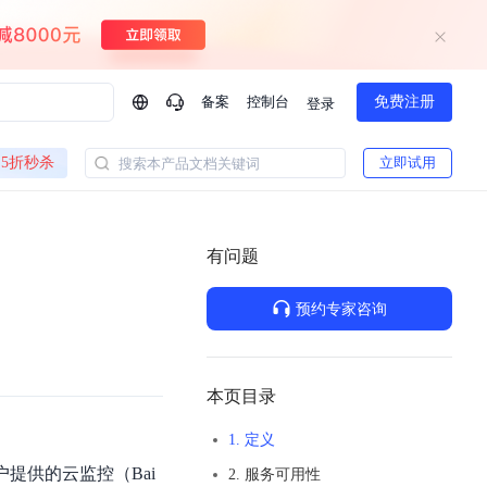
备案
控制台
免费注册
登录
问问AI助手
5折秒杀
立即试用
搜索本产品文档关键词
企业实名认证有什么福利？
如何免费试用百度智
方案
智慧政务
模型与应用
有问题
一站式企业级大模型服务
热门产品
AI体验中心
Dumate
业管理系统智能化升级
政务智能体的百度搜索解决方案
提供一站式、开箱即用的AI服务
预约专家咨询
百度搭子DuMate
百度智能云大模型系列课程
云服务器BCC
馈渠道
新动态
你的超级AI助手 真干活 用搭子
500+节免费观看 持续更新
工程大模型解决方案
智慧水务智能体解决方案
Duclaw
其他大模型
百度千帆·大模型服务及Agent开发平台
千帆大模型平台
本页目录
诉渠道
了解
以Agent为核心的一站式企业级大模型服务平台
DeepSeek V3.2 Think
1. 定义
文本生成模型，长文本训练和推理效率的大幅提升
百度胜算·数据智能平台
向客户提供的云监控（Bai
2. 服务可用性
企业实名认证专属权益
大模型专家服务
热门AI能力