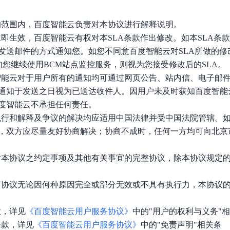
许的范围内，百度智能云负责对本协议进行解释说明。
布立即生效，百度智能云有权对本SLA条款作出修改。如本SLA条
发送邮件的方式通知您。如您不同意百度智能云对SLA所做的修
如您继续使用BCM站点监控服务，则视为您接受修改后的SLA。
百度智能云对于用户所有的通知均可通过网页公告、站内信、电子邮
通知于发送之日视为已送达收件人。因用户未及时获知百度智能
度智能云不承担任何责任。
立、执行和解释及争议的解决均应适用中国法律并受中国法院管辖。
，双方应尽量友好协商解决；协商不成时，任何一方均可向北京
双方对本协议之约定事项及其他有关事宜的完整协议，除本协议规定
的任何协议无论因何种原因完全或部分无效或不具有执行力，本协议
款，详见
《百度智能云用户服务协议》
中的"用户的权利与义务"
条款，详见
《百度智能云用户服务协议》
中的"免责声明"相关条