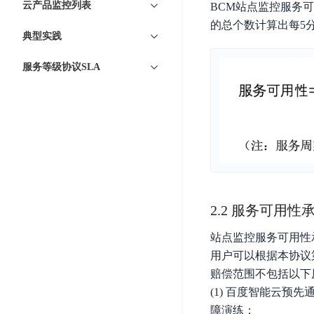
工
云产品监控列表
BCM站点监控服务
网
超3000万全行业词条，800万用户共吸纳
度
BLS
智
关
的总个数计算出每5
伐
消
能
典型实践
智能生成PPT
百度AI搜索
BSG
谋
息
物
智能大纲汇总，文库资源沉淀
数
服务等级协议SLA
百
服
联
据
度
务
网
流
一
for
解
转
AI原生应用
见
Kafka
决
平
方
智
消
台
伐谋
百度智能云客悦
案
能
息
CloudFlow
全球领先的可商用自我演化超级智能体
大模型驱动的服务营
代
服
度
极
码
务
家-
秒哒
九州·政务大模型
速
2.2 服务可用性
助
for
AIOT
无代码应用搭建平台
构建“1+1+5+∞”
文
手
RocketMQ
语
件
站点监控服务可用性
百度智能云数字员工
百度智能云灵医
音
文
千
缓
用户可以根据本协议
平
内容运营等8款数字员工焕新上线！免费体验！
医疗AI大模型，构建
字
帆
存
赔偿范围不包括以下
台
识
数
RapidFS
百度一见
百战·数智营销
(1) 百度智能云
别
据
云边协同、自主进化的视觉智能体平台
赋能合作伙伴打造客
云
障演练；