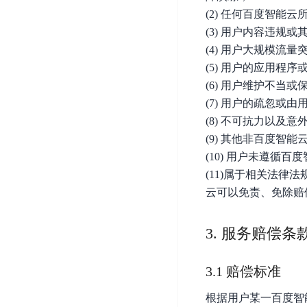
智
语
区
备
(2) 任何百度智能
能
音
块
份
(3) 用户内容违规
平
超
技
链
BCB
(4) 用户大规模
台
级
术
表
DataBuilder
(5) 用户的应用程
链
人
格
BaaS
(6) 用户维护不
城
脸
存
平
(7) 用户的疏忽或
市
识
储
台
(8) 不可抗力以及
时
别
TableStorage
空
(9) 其他非百度智
超
人
大
级
(10) 用户未遵循
体
数
链
(11)属于相关法
CDN
分
据
数
云可以免责、免除赔
与
析
分
内
字
边
语
析
容
商
缘
3. 服务赔偿条
言
DMI
分
品
服
处
发
可
务
3.1 赔偿标准
理
网
信
安
技
络
登
根据用户某一百度智
全
术
CDN
记