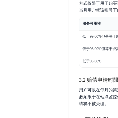
DDoS
方式仅限于用于购买
平
图
海
防
当月用户就该账号下
台
像
外
护
识
CDN
服
超
服务可用性
别
务
级
动
链
图
态
应
低于99.00%但是等于或
可
像
加
用
信
搜
速
防
低于98.00%但等于或高
存
索
DRCDN
火
证
墙
低于95.00%
图
边
WAF
像
缘
增
计
云
混
3.2 赔偿申请时
强
算
安
合
广
节
全
云
BML
用户可以在每月的第
目
点
中
全
必须限于在站点监控
混
BEC
心
功
请将不被受理。
合
能
边
安
云
AI
缘
全
管