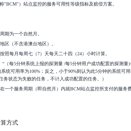
数亿用户验证的企业数字资产管理平台，集智能管理、多人协作、大文件极速传输于一体
18 种格式解析，结构化输出文档关键信息
生态伙伴方案
itor，简称"BCM"）站点监控的服务可用性等级指标及赔偿方案。
端到端语音语言大模型
公告通知
线索转化入口
课程
国内短信套餐包
更强的深度思考能力
考试中心
基于Cross-Attention跨模态语音大模型，体验超拟人对话
看图识万物
船舶与海洋工程大模型解决方案
产品公告与服务动
大模型系列课程一站观看
企业首购限时0.99元起
，计算密集型应用专享
视觉+多模态大模型，万物精准识别
大模型语音合成
BaiduLinuxClou
政务智能体的百度搜索解决方案
在事实性、指令遵循、智能体等能力上均有显著提升
音色具备更高的自然度、丰富的情感表达等特点
周期为一个自然月。
智能文档分析
能源行业企业管理系统智能化升级解决方案
生态适配指南
提供官网搭建、web应用搭建、云上学习和测试等场景的服务
文心大模型驱动，一站式文档处理
大模型声音复刻
地区（不含港澳台地区）。
先进、高效的文档解析模型，专为文档元素识别设计
录制5秒音频，即可极速复刻音色
智慧水务智能体解决方案
生态兼容性全景图
按照每月每周七（7）天每天二十四（24）小时计算。
文字识别
拓展的云存储服务
覆盖多种场景、多种语言的高精度整图文字检测和
：
“（每5分钟系统上报的探测量 /每5分钟用户成功配置的探测量)×100
系统可用率为100%；反之，小于90%则认为此5分钟的系统可
图像增强
任务状态为失败的任务，不计入成功配置的任务。）
地址和公网带宽，增加用户使用弹性
去雾增强放大，重建高清无损图像
在一个服务周期（即自然月）内就BCM站点监控所支付的服务
Agent开发工具链
大模型声音复刻
体验AI方案
丰富的Agent开发工具、一站式创建
面向企业客户在游戏、营销、直播、办公等场景提供高效稳定的一站式解决方案
基于大模型zero-shot技术，随时随地录制数秒音频
自主规划Agent
内置多种AI助手常见能力，深入理解用户意图，智能调度多种MCP工具
自主思考并规划任务，适用于基础或日常的业务流程
计算方式
工作流Agent