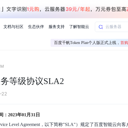
文档与社区
生态伙伴
服务支持
了解智能云
百度千帆Token Plan个人版正式上线，
首购
AI应用方案
智慧工业
CM
知一
合作伙伴赋能
学习认证
行业解读
千帆社区
AI赋能
企服推荐
千帆AI加速器
联系我们
新闻动态
元新购券
全栈AI能力赋能应用开发
百度搭子DuMate
择计费模式
署
百度千帆·大模型服务及Agent开发平台
能源行业企
务等级协议SLA2
中心
合作伙伴培训
实践案例
线上大模型案例课程
你的超级AI助手 真干活 用搭子
验
域名注册服务
行时
培训认证
行业白皮书
我要建议
最新资讯
端到端语音语言大模型
.9元
.COM域名注册29元起
道
学练考认一站式平台
权威、全面的行业报告解读
产品及服务官方反
百度智能云业内最
槛部署7x24小时个人超级助手
基于跨模态大模型，体验超拟人对话
快速搭建企业AI知识库问答平台
客悦智能客服
船舶与海洋
合作伙伴课程中心
千帆杯AI参赛作品
线上产品实操课程
-22
益
智能商标注册
课程学习
分析师报告
我要投诉
公告通知
大模型语音合成
law
百度百舸AI算力管理
合作伙伴人才认证
线下培育
减6000元
首购275元，多买多省
全场景课程体系
权威机构云市场趋势解读
产品及服务官方投
最新公告通知及时
云计算服务
大模型升级语音合成，音色更自然
PP-StructureV3
low 编排平台
2023年01月31日
飞桨企业赋能
人才认证
限时招募中
建站特惠
多模态基础大模型，去幻觉、逻辑推理和代码能力明显增强
高效文档解析模型，复杂结构和多栏布局文档处理优势显著
大模型文档解析
信息公告
ice Level Agreement，以下简称"SLA"）规定了百度智能云
助手
返利 最高8万元
企业首购SSL证书5折
学习中心