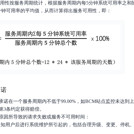
可用性按服务周期统计，根据服务周期内每5分钟系统可用率之和
实时整合文本、图像、PDF等多模态数据，生成高质量结构化报告
严格按照人工编排工作流对话，适用于严谨的业务流程
分钟可用率的平均值，从而计算得出服务可用性，即：
多智能体协作
可结合全网实时信息进行智能问答，能力丰富强大
支持自定义导入并官方预置多个子Agent,协同完成复杂 场景任务
AI云原生与一体机
百度百舸·AI计算平台
销一体化AI应用
大模型训推一体化基础设施，十万卡大规模集群
原生产品
百度百舸一体机
承诺
政务大模型原生产品体系
搭载百舸异构计算平台，提供高效的异构资源管理
承诺在一个服务周期内不低于99.00%，如BCM站点监控未达到
千帆一体机
第3条约定获得赔偿。
覆盖全场景的医疗AI生态
搭载千帆大模型工具链平台，内置文心与精选开源大模型
原因所导致的请求失败或服务不可用时间：
向量数据库
预先通知用户后进行系统维护所引起的，包括合理升级、变更、停机
户全生命周期营销闭环
VectorDB 纯自研高性能、高性价比、生态丰富且即开即用