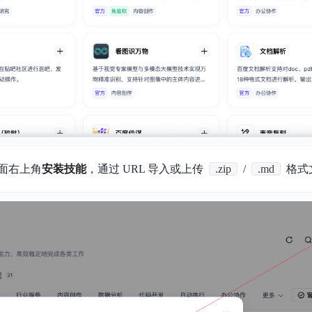
面右上角
安装技能
，通过 URL 导入或上传
.zip
/
.md
格式