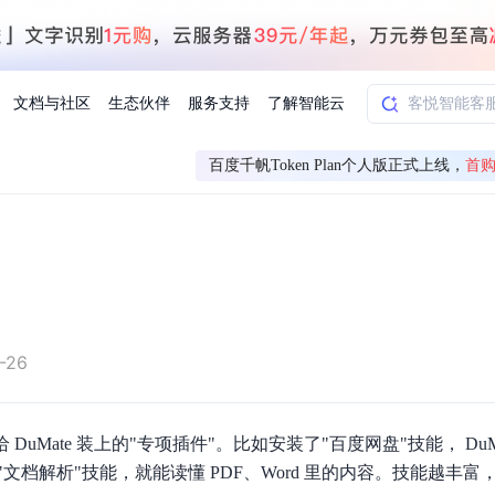
文档与社区
生态伙伴
服务支持
了解智能云
百度千帆Token Plan个人版正式上线，
首购
AI应用方案
智慧工业
知一
合作伙伴赋能
学习认证
行业解读
千帆社区
AI赋能
企服推荐
千帆AI加速器
联系我们
新闻动态
元新购券
全栈AI能力赋能应用开发
百度搭子DuMate
择计费模式
署
百度千帆·大模型服务及Agent开发平台
能源行业企
中心
合作伙伴培训
实践案例
线上大模型案例课程
你的超级AI助手 真干活 用搭子
验
域名注册服务
行时
培训认证
行业白皮书
我要建议
最新资讯
端到端语音语言大模型
.9元
.COM域名注册29元起
道
学练考认一站式平台
权威、全面的行业报告解读
产品及服务官方反
百度智能云业内最
槛部署7x24小时个人超级助手
基于跨模态大模型，体验超拟人对话
快速搭建企业AI知识库问答平台
客悦智能客服
船舶与海洋
合作伙伴课程中心
千帆杯AI参赛作品
线上产品实操课程
-26
益
智能商标注册
课程学习
分析师报告
我要投诉
公告通知
大模型语音合成
law
百度百舸AI算力管理
合作伙伴人才认证
线下培育
减6000元
首购275元，多买多省
全场景课程体系
权威机构云市场趋势解读
产品及服务官方投
最新公告通知及时
云计算服务
大模型升级语音合成，音色更自然
PP-StructureV3
low 编排平台
给 DuMate 装上的"专项插件"。比如安装了"百度网盘"技能， Du
飞桨企业赋能
人才认证
限时招募中
建站特惠
多模态基础大模型，去幻觉、逻辑推理和代码能力明显增强
高效文档解析模型，复杂结构和多栏布局文档处理优势显著
大模型文档解析
档解析"技能，就能读懂 PDF、Word 里的内容。技能越丰富，D
信息公告
助手
返利 最高8万元
企业首购SSL证书5折
学习中心