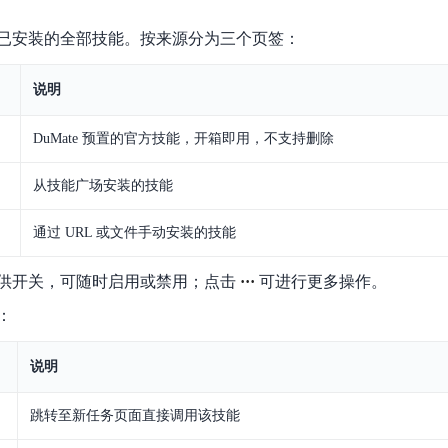
已安装的全部技能。按来源分为三个页签：
说明
DuMate 预置的官方技能，开箱即用，不支持删除
从技能广场安装的技能
通过 URL 或文件手动安装的技能
供开关，可随时启用或禁用；点击
···
可进行更多操作。
：
说明
跳转至新任务页面直接调用该技能