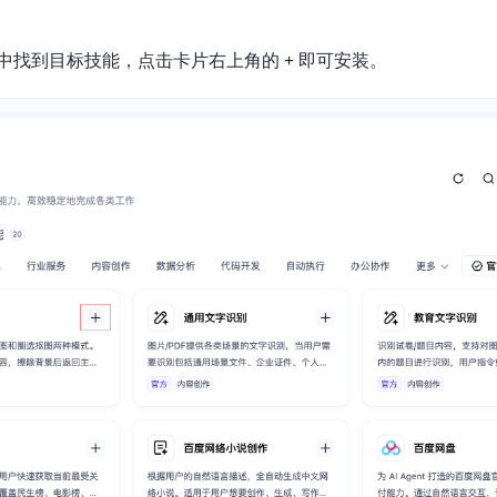
中找到目标技能，点击卡片右上角的
+
即可安装。