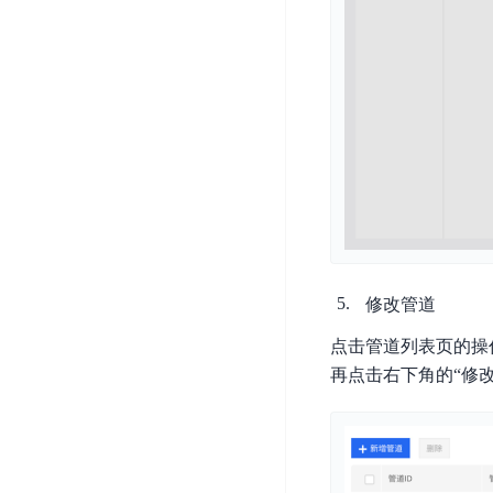
器
业
控
数
人
视
据
号
平
觉
库
码
台
智
DocDB
安
ABC
能
for
全
Robot
平
MongoDB
服
台
内
务
云
容
云
SPNS
原
审
游
生
密
核
戏
数
钥
据
机
金
管
修改管道
库
器
融
理
点击管道列表页的操
GaiaDB
翻
智
服
再点击右下角的“修
译
能
务
数
体
据
居
SSL
传
民
证
输
服
书
账
服