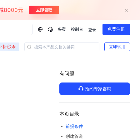
备案
控制台
免费注册
登录
问问AI助手
5折秒杀
立即试用
搜索本产品文档关键词
企业实名认证有什么福利？
如何免费试用百度智
方案
智慧政务
模型与应用
有问题
一站式企业级大模型服务
热门产品
AI体验中心
Dumate
业管理系统智能化升级
政务智能体的百度搜索解决方案
提供一站式、开箱即用的AI服务
预约专家咨询
百度搭子DuMate
百度智能云大模型系列课程
云服务器BCC
馈渠道
新动态
你的超级AI助手 真干活 用搭子
500+节免费观看 持续更新
工程大模型解决方案
智慧水务智能体解决方案
Duclaw
其他大模型
百度千帆·大模型服务及Agent开发平台
千帆大模型平台
本页目录
诉渠道
了解
以Agent为核心的一站式企业级大模型服务平台
DeepSeek V3.2 Think
前提条件
文本生成模型，长文本训练和推理效率的大幅提升
百度胜算·数据智能平台
创建管道
企业实名认证专属权益
大模型专家服务
热门AI能力