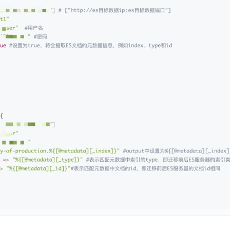
实时整合文本、图像、PDF等多模态数据，生成高质量结构化报告
严格按照人工编排工作流对话，适用于严谨的业务流程
多智能体协作
可结合全网实时信息进行智能问答，能力丰富强大
支持自定义导入并官方预置多个子Agent,协同完成复杂 场景任务
AI云原生与一体机
百度百舸·AI计算平台
销一体化AI应用
大模型训推一体化基础设施，十万卡大规模集群
原生产品
百度百舸一体机
政务大模型原生产品体系
搭载百舸异构计算平台，提供高效的异构资源管理
千帆一体机
覆盖全场景的医疗AI生态
搭载千帆大模型工具链平台，内置文心与精选开源大模型
向量数据库
户全生命周期营销闭环
VectorDB 纯自研高性能、高性价比、生态丰富且即开即用