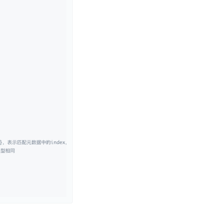
零算法基础定制高精度AI模型
全功能AI开发平台BML
提供一站式AI开发、训练及推理环境，
AI安全护栏
多模态大模型的安全围栏，助力企业内容合规
MapReduce计算集群服务
供全托管的Hadoop/Spark计算集群服务，安全可靠