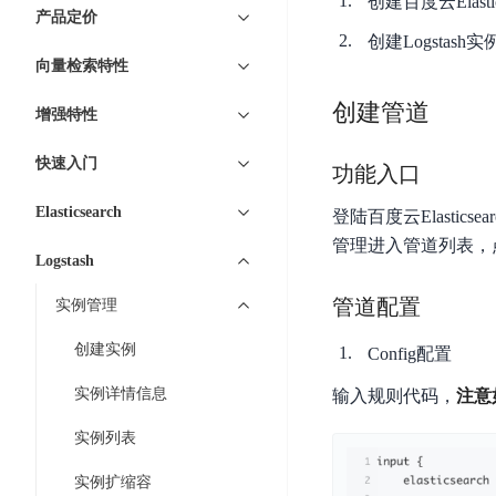
7 × 24 小时在线提供服务
复杂业务专属支持
创建百度云Elas
云
BSC
AI原生应用商店
云市场
新手入门
ERNIE X1 Turbo
产品定价
DeepSeek-V4
服
件
磁
云计算
数
搭建官网在线客服与
创建Logstas
大模型增值服务上新
免费大模型
云服务器BCC
具备更长的思维链，
务
结构创新和超高上下文效率、Agent 能力得到专项优化
GPU云服务器
盘
时
特惠榜单
网站建设
入门指南
据
向量检索特性
工信部教考中心大模型证书6折
入门到进阶，
及
计算
存储
配备GPU的云端服务器
CDS
序
ERNIE X1.1
可
语音识别
ERNIE 5.0-正式版
Agent
营销服务
安全服务
创建管道
最佳实践
时
网络
数据库
增强特性
文
视
原生全模态大模型，基础能力全面升级
开
轻量应用服务器
空
人脸识别
件
化
大数据
容器
发
行业智能
企业应用
数
PaddleOCR-VL
快速入门
ERNIE 4.5 Turbo VL
存
Sugar
功能入口
平
文字识别
安全
CDN与边缘
据
全新多模理解模型，图片理解、创作、翻译、代码等能力显著
储
BI
分析决策
公司服务
台
对象存储BOS
Elasticsearch
库
登陆百度云Elastic
CFS
管理运维
混合云
图像识别
Elasticsearch
稳定、安全、高效、高可
百
TSDB
管理进入管道列表，
智能办公
人工智能
并
Logstash
操作系统
度
数
物
ARM云
弹性公网IP
MCP及Agent开发
行
生活休闲
API商城
胜
据
联
管道配置
实例管理
应用产品
文
为用户访问公网提供IP
算
仓
网
MCP组件
件
精选Agent
库
智能应用
行业应用
创建实例
Config配置
DuClaw
安
百度云手机
存
聚合优质工具与MCP服务
官方能力直达，快速
PALO
全
视频云平台
企业服务
DuMate
储
实例详情信息
输入规则代码，
注意
日
套
百度搜索
全能AI助手
PFS
地图服务
秒
志
件
实例列表
25年搜索沉淀，权威高质多模态信源
哒
存
服
天
储
实例扩缩容
百度百科
深度研究Agent
百
务