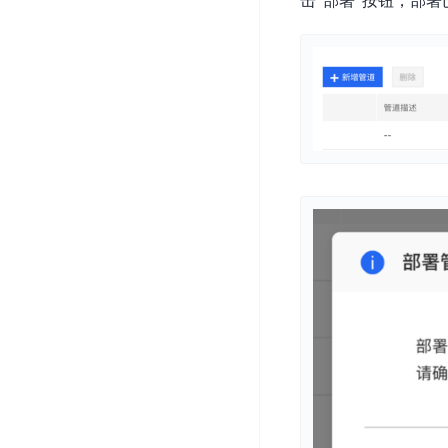
击“部署”按钮，部
DDoS
平
图
海
防
台
像
外
护
识
CDN
服
超
别
务
级
动
链
图
态
应
可
像
加
用
信
搜
速
防
存
索
DRCDN
火
证
墙
图
边
WAF
像
缘
增
计
云
混
强
算
安
合
广
节
全
云
BML
目
点
中
全
混
BEC
心
功
合
能
边
安
云
AI
缘
全
管