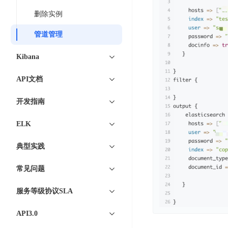
工
网
超3000万全行业词条，800万用户共吸纳
度
BLS
智
删除实例
关
伐
消
能
智能生成PPT
百度AI搜索
BSG
谋
管道管理
息
物
智能大纲汇总，文库资源沉淀
数
百
服
联
Kibana
据
度
务
网
流
一
for
解
API文档
转
AI原生应用
见
Kafka
决
平
方
开发指南
智
消
台
伐谋
百度智能云客悦
案
能
息
CloudFlow
全球领先的可商用自我演化超级智能体
大模型驱动的服务营
ELK
代
服
度
极
码
务
家-
秒哒
九州·政务大模型
典型实践
速
助
for
AIOT
无代码应用搭建平台
构建“1+1+5+∞”
文
手
RocketMQ
语
常见问题
件
百度智能云数字员工
百度智能云灵医
音
文
千
缓
平
内容运营等8款数字员工焕新上线！免费体验！
医疗AI大模型，构建
服务等级协议SLA
字
帆
存
台
识
数
RapidFS
百度一见
百战·数智营销
API3.0
别
据
云边协同、自主进化的视觉智能体平台
赋能合作伙伴打造客
云