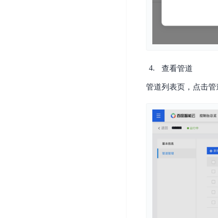
开
服
检
理
发
务
测
平
平
器
服
台
台
ECS
务
BaiduLinuxOS
零
流
门
量
查看管道
数
槛
审
云
据
管道列表页，点击管道
AI
计
云
市
库
云
开
分
数
场
市
发
析
据
场
平
库
云
台
RDS
审
EasyDL
计
云
解
知
数
决
业
识
金
据
务
方
理
融
库
安
案
解
云
Redis
全
机
工
风
云