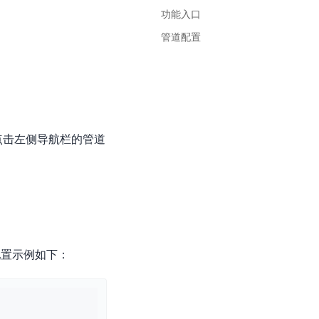
基于业务本体驱动的企业数据智能平台
百度智能云千帆AI原生应用商店
GLM-5.2
云服务器39元/年起，领万元券包
功能入口
赋能企业AI原生应用创新
提供一站式、开箱即用的AI服务
近千款AI应用，解锁多元体验
文本生成模型，支持 1M 上下文，长程任务执行更稳定、工程规范遵循更可靠
百度伐谋
查看详情
管道配置
查看详情
查看详情
态一站获取
全球领先的可商用自我演化超级智能体
kimi-k2.6
dOS生态适配
文本生成模型，同时支持文本、图片与视频输入，思考与非思考模式，对话与 Agent 任务
Hogee
企业一站式AI营销应用
Qwen3.5-397B-A17B
原生视觉语言模型，具备强大的代码生成与智能体能力，对于各类智能体场景具有良好的泛化性
百度一见视觉智能体平台
页面，点击左侧导航栏的管道
识别服务
云边协同、自主进化的视觉智能体平台
秒哒
模型开发
无代码应用搭建平台
百度千帆·大模型服务及Agent开发平台
RedClaw
以Agent为核心的一站式企业级大模型服务平台
万能AI助手，让想法直接发生
，配置示例如下：
百度胜算·数据智能平台
基于业务本体驱动的企业数据智能平台
零门槛AI开发平台EasyDL