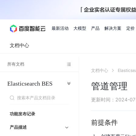
最新活动
大模型
产品
解决方案
定价
文档中心
查看全部活动
进入千帆大模型平台
百度智能云全部产品
全部解决方案
了解定价
文档与社区
了解合作伙伴体系
进入服务与支持
云智一体3.0
所有文档
AI应用与智能体
文档中心
Elastics
精选活动
价格计算器
文档
关于合作伙伴
基础服务
市场活动
成为合作伙伴
增值服务-百度智能云
最佳实践
优惠上云
价格详情
开发者资源
新手专享
上云领万
百度千帆
精选推荐
精选推荐
自由搭配产品组合，轻松预估成本
了解定价模式，合理选
Elasticsearch
BES
Hermes Agent应用部
管道管理
百度千帆·大模型服务及Agent开发平台
我们的伙伴体系
代理销售伙伴
千帆AI应用开发者
人
存
智
物
以Agent为核心的一站式企业级大模型服务平台
云服务器品类特惠
新客限时体
自助工具
2026 百度AI开发者大会
大模型专家服务
智能中国 | 数字化转型进
DuClaw
行业解决方案
人工智能
工
储
能
联
云服务器2核4G低至39元/年
企业数字员工9
提供常见使用问题快速解决通道
开启「万物一体」新纪元
提供常见使用问题快速解决通
联合央视聚焦企业数字化转型
一键部署DuClaw，零门
通用解决方案
百度伐谋
查询合作伙伴
解决方案销售伙伴
SDK中心
百
对
MapReduce
物
更新时间
：
2024-07
智
大
网
百度千帆
智能应用
度
象
联
免费试用体验馆
文心大模型
企业专享权
解决方案实践
智能助手
文心 Moment 大会
云专家服务
智能中国 | 标杆案例
流
云服务器 BCC
10分钟快速部署OpenC
能
数
服
客悦
优秀伙伴展示
技术合作伙伴
API平台
智能体
语音技术
千
存
网
注册并完成实名认证，立即体验热门产品
权益礼包至高可
功能发布记录
式
提供常见使用问题快速解决通道
文心大模型 5.0 正式版上线
一对一定制化支持服务
云智一体赋能千行百业
安全稳定，提供高弹性的
据
务
帆
储
核
ERNIE 4.5 Turbo
ERNIE 5.1
前提条件
快速搭建与AI Workf
计
图像技术
文字识别
数字员工-营销内容创作
精品案例展示
服务伙伴
示例代码中心
人工智能热销榜
模
BOS
心
云推广大使
产品描述
工单服务
企业支持计划
搜索能力登顶国内，预训练成本仅为业界6%
百度网盘企业版
算
人脸与人体
语言与知识
搭建私有知识库与AI
型
套
新购1元，AI能力引擎量包低至75折
推荐新客下单
数字员工-组件开放平台