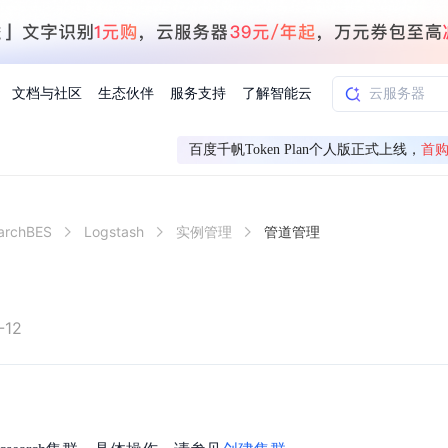
文档与社区
生态伙伴
服务支持
了解智能云
百度千帆Token Plan个人版正式上线，
首购
AI应用方案
智慧工业
earchBES
Logstash
实例管理
管道管理
知一
合作伙伴赋能
学习认证
行业解读
千帆社区
AI赋能
企服推荐
千帆AI加速器
联系我们
新闻动态
元新购券
全栈AI能力赋能应用开发
百度搭子DuMate
择计费模式
署
百度千帆·大模型服务及Agent开发平台
能源行业企
中心
合作伙伴培训
实践案例
线上大模型案例课程
你的超级AI助手 真干活 用搭子
验
域名注册服务
行时
培训认证
行业白皮书
我要建议
最新资讯
端到端语音语言大模型
.9元
.COM域名注册29元起
道
学练考认一站式平台
权威、全面的行业报告解读
产品及服务官方反
百度智能云业内最
槛部署7x24小时个人超级助手
基于跨模态大模型，体验超拟人对话
快速搭建企业AI知识库问答平台
客悦智能客服
船舶与海洋
合作伙伴课程中心
千帆杯AI参赛作品
线上产品实操课程
-12
益
智能商标注册
课程学习
分析师报告
我要投诉
公告通知
大模型语音合成
law
百度百舸AI算力管理
合作伙伴人才认证
线下培育
减6000元
首购275元，多买多省
全场景课程体系
权威机构云市场趋势解读
产品及服务官方投
最新公告通知及时
云计算服务
大模型升级语音合成，音色更自然
PP-StructureV3
low 编排平台
飞桨企业赋能
人才认证
限时招募中
建站特惠
多模态基础大模型，去幻觉、逻辑推理和代码能力明显增强
高效文档解析模型，复杂结构和多栏布局文档处理优势显著
大模型文档解析
信息公告
助手
返利 最高8万元
企业首购SSL证书5折
学习中心