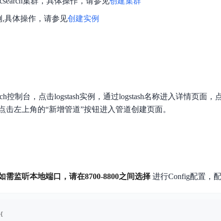
ticsearch集群，具体操作，请参见
创建集群
数亿用户验证的企业数字资产管理平台，集智能管理、多人协作、大文件极速传输于一体
18 种格式解析，结构化输出文档关键信息
生态伙伴方案
端到端语音语言大模型
公告通知
线索转化入口
h实例,具体操作，请参见
创建实例
课程
国内短信套餐包
更强的深度思考能力
考试中心
基于Cross-Attention跨模态语音大模型，体验超拟人对话
看图识万物
船舶与海洋工程大模型解决方案
产品公告与服务动
大模型系列课程一站观看
企业首购限时0.99元起
，计算密集型应用专享
视觉+多模态大模型，万物精准识别
大模型语音合成
BaiduLinuxClou
政务智能体的百度搜索解决方案
在事实性、指令遵循、智能体等能力上均有显著提升
音色具备更高的自然度、丰富的情感表达等特点
智能文档分析
能源行业企业管理系统智能化升级解决方案
生态适配指南
提供官网搭建、web应用搭建、云上学习和测试等场景的服务
文心大模型驱动，一站式文档处理
大模型声音复刻
先进、高效的文档解析模型，专为文档元素识别设计
录制5秒音频，即可极速复刻音色
智慧水务智能体解决方案
生态兼容性全景图
文字识别
search控制台，点击logstash实例，通过logstash名称进入详情
拓展的云存储服务
覆盖多种场景、多种语言的高精度整图文字检测和
点击左上角的“新增管道”按钮进入管道创建页面。
图像增强
地址和公网带宽，增加用户使用弹性
去雾增强放大，重建高清无损图像
Agent开发工具链
大模型声音复刻
体验AI方案
丰富的Agent开发工具、一站式创建
面向企业客户在游戏、营销、直播、办公等场景提供高效稳定的一站式解决方案
基于大模型zero-shot技术，随时随地录制数秒音频
如需监听本地端口，请在8700-8800之间选择
进行Config配置
自主规划Agent
内置多种AI助手常见能力，深入理解用户意图，智能调度多种MCP工具
自主思考并规划任务，适用于基础或日常的业务流程
工作流Agent