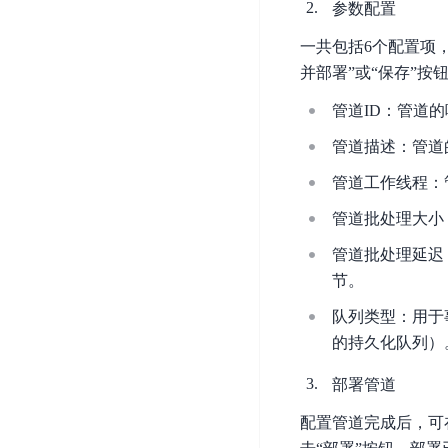
智
参数配置
语
区
备
能
音
块
份
一共包括6个配置项
平
超
技
链
BCB
并部署”或“保存”按
台
级
术
表
DataBuilder
链
管道ID：管道
人
格
BaaS
城
脸
管道描述：管道的
存
平
市
识
储
台
时
管道工作线程：
别
TableStorage
空
超
管道批处理大小
人
大
级
体
数
链
管道批处理延迟
CDN
分
据
数
节。
与
析
分
内
字
边
队列类型：用于事
语
析
容
商
缘
的持久化队列）
言
DMI
分
品
服
处
发
可
部署管道
务
理
网
信
安
技
络
登
配置管道完成后，可
全
术
CDN
记