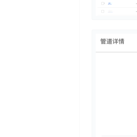
务
云
户
务
Agent
账
堡
管
DTS
号
曦
垒
理
管
数
灵
机
理
据
数
安
库
字
多
全
智
人
用
漏
能
户
洞
驾
访
预
计
驶
问
警
算
舱
控
云
操
DBSC
制
服
作
消
务
企
系
息
器
业
统
服
BCC
组
安
务
织
专
全
for
属
加
证
RabbitMQ
服
固
书