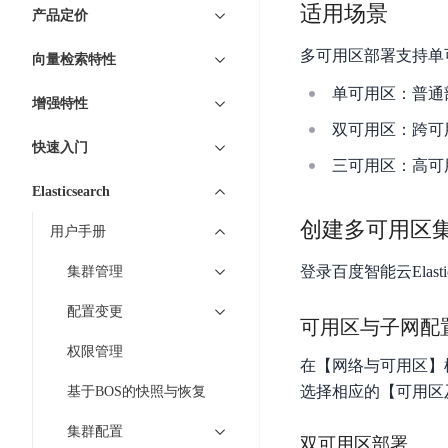
7 × 24 小时在线提供服务
复杂业务专属支持
云
BSC
适用场景
AI原生应用商店
云市场
新手入门
ERNIE X1 Turbo
产品定价
DeepSeek-V4
服
件
磁
云计算
数
搭建官网在线客服与
大模型增值服务上新
免费大模型
云服务器BCC
具备更长的思维链，
务
结构创新和超高上下文效率、Agent 能力得到专项优化
GPU云服务器
盘
时
特惠榜单
网站建设
多可用区部署支持单
入门指南
据
向量检索特性
工信部教考中心大模型证书6折
入门到进阶，
及
计算
存储
配备GPU的云端服务器
CDS
序
ERNIE X1.1
可
语音识别
ERNIE 5.0-正式版
Agent
单可用区：普通
营销服务
安全服务
最佳实践
时
网络
数据库
增强特性
文
视
原生全模态大模型，基础能力全面升级
开
轻量应用服务器
空
人脸识别
双可用区：跨可
件
化
大数据
容器
发
行业智能
企业应用
数
PaddleOCR-VL
快速入门
ERNIE 4.5 Turbo VL
存
Sugar
平
三可用区：高可
文字识别
安全
CDN与边缘
据
全新多模理解模型，图片理解、创作、翻译、代码等能力显著
储
BI
分析决策
公司服务
台
对象存储BOS
Elasticsearch
库
CFS
管理运维
混合云
图像识别
Elasticsearch
稳定、安全、高效、高可
百
TSDB
智能办公
人工智能
创建多可用区
用户手册
并
操作系统
度
数
物
ARM云
弹性公网IP
MCP及Agent开发
行
生活休闲
API商城
胜
据
登录百度智能云Elastic
集群管理
联
应用产品
文
为用户访问公网提供IP
算
仓
网
MCP组件
件
精选Agent
配置变更
库
智能应用
行业应用
DuClaw
安
可用区与子网配
百度云手机
存
聚合优质工具与MCP服务
官方能力直达，快速
PALO
全
视频云平台
企业服务
权限管理
DuMate
储
在【网络与可用区】
日
套
百度搜索
全能AI助手
PFS
地图服务
秒
选择相应的【可用区
基于BOS的快照与恢复
志
件
25年搜索沉淀，权威高质多模态信源
哒
存
服
天
集群配置
储
百度百科
深度研究Agent
百
务
双可用区部署