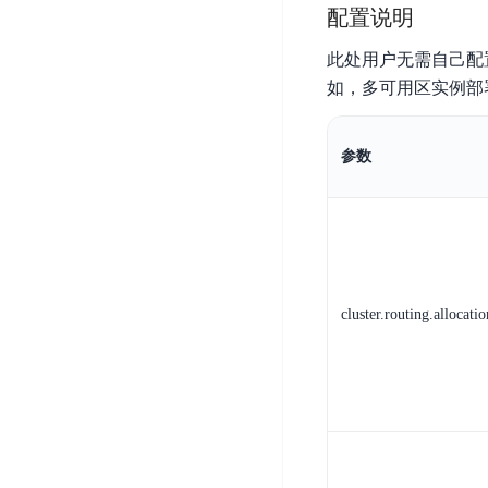
配置说明
器
业
控
数
人
视
据
号
此处用户无需自己配
平
觉
库
码
如，多可用区实例部
台
智
DocDB
安
ABC
能
for
全
Robot
平
MongoDB
参数
服
台
内
务
云
容
云
SPNS
原
审
游
生
密
核
戏
数
钥
据
机
金
管
cluster.routing.allocati
库
器
融
理
GaiaDB
翻
智
服
译
能
务
数
体
据
居
SSL
传
民
证
输
服
书
账
服