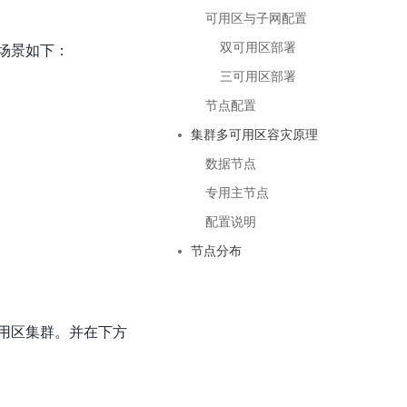
基于业务本体驱动的企业数据智能平台
百度智能云千帆AI原生应用商店
GLM-5.2
云服务器39元/年起，领万元券包
可用区与子网配置
赋能企业AI原生应用创新
提供一站式、开箱即用的AI服务
近千款AI应用，解锁多元体验
文本生成模型，支持 1M 上下文，长程任务执行更稳定、工程规范遵循更可靠
百度伐谋
查看详情
双可用区部署
场景如下：
查看详情
查看详情
态一站获取
全球领先的可商用自我演化超级智能体
kimi-k2.6
三可用区部署
dOS生态适配
文本生成模型，同时支持文本、图片与视频输入，思考与非思考模式，对话与 Agent 任务
Hogee
节点配置
企业一站式AI营销应用
Qwen3.5-397B-A17B
集群多可用区容灾原理
原生视觉语言模型，具备强大的代码生成与智能体能力，对于各类智能体场景具有良好的泛化性
数据节点
百度一见视觉智能体平台
识别服务
云边协同、自主进化的视觉智能体平台
专用主节点
配置说明
秒哒
模型开发
节点分布
无代码应用搭建平台
百度千帆·大模型服务及Agent开发平台
RedClaw
以Agent为核心的一站式企业级大模型服务平台
万能AI助手，让想法直接发生
用区集群。并在下方
百度胜算·数据智能平台
基于业务本体驱动的企业数据智能平台
零门槛AI开发平台EasyDL