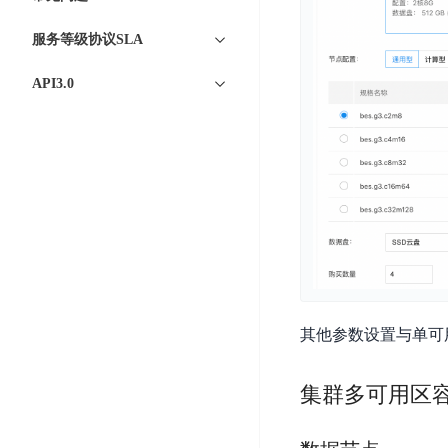
DDoS
平
图
海
防
服务等级协议SLA
台
像
外
护
识
CDN
服
超
API3.0
别
务
级
动
链
图
态
应
可
像
加
用
信
搜
速
防
存
索
DRCDN
火
证
墙
图
边
WAF
像
缘
增
计
云
混
强
算
安
合
广
节
全
其他参数设置与单可
云
BML
目
点
中
全
混
BEC
心
功
集群多可用区
合
能
边
安
云
AI
缘
全
管