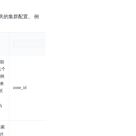
关的集群配置。 例
：
示例
如
这个
例
d来
zone_id
区
为
如索
分片