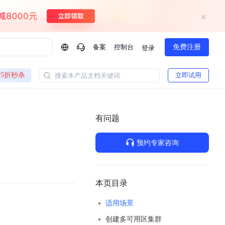
备案
控制台
免费注册
登录
问问AI助手
5折秒杀
立即试用
搜索本产品文档关键词
企业实名认证有什么福利？
如何免费试用百度智
方案
智慧政务
模型与应用
有问题
一站式企业级大模型服务
热门产品
AI体验中心
Dumate
业管理系统智能化升级
政务智能体的百度搜索解决方案
提供一站式、开箱即用的AI服务
预约专家咨询
百度搭子DuMate
百度智能云大模型系列课程
云服务器BCC
馈渠道
新动态
你的超级AI助手 真干活 用搭子
500+节免费观看 持续更新
工程大模型解决方案
智慧水务智能体解决方案
Duclaw
其他大模型
百度千帆·大模型服务及Agent开发平台
千帆大模型平台
本页目录
诉渠道
了解
以Agent为核心的一站式企业级大模型服务平台
DeepSeek V3.2 Think
适用场景
文本生成模型，长文本训练和推理效率的大幅提升
百度胜算·数据智能平台
创建多可用区集群
企业实名认证专属权益
大模型专家服务
热门AI能力