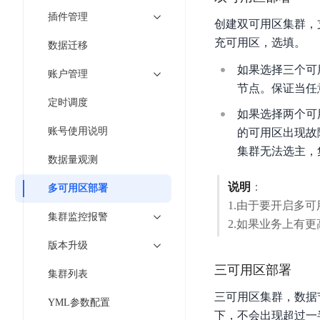
工
网
超3000万全行业词条，800万用户共吸纳
度
BLS
插件管理
智
创建双可用区集群，
关
伐
消
能
智能生成PPT
百度AI搜索
BSG
充可用区，选填。
数据迁移
谋
息
物
智能大纲汇总，文库资源沉淀
数
如果选择三个可
百
服
联
账户管理
据
度
务
网
节点。保证当任
流
定时调度
一
for
解
如果选择两个可
转
AI原生应用
见
Kafka
决
账号使用说明
的可用区出现故
平
方
智
消
台
集群无法选主，
伐谋
百度智能云客悦
案
数据量观测
能
息
CloudFlow
全球领先的可商用自我演化超级智能体
大模型驱动的服务营
代
服
度
说明
：
多可用区部署
极
码
务
家-
秒哒
九州·政务大模型
1.由于要开启多
速
助
for
AIOT
集群监控报警
无代码应用搭建平台
构建“1+1+5+∞”
2.如果业务上有
文
手
RocketMQ
语
件
版本升级
百度智能云数字员工
百度智能云灵医
音
文
千
缓
平
内容运营等8款数字员工焕新上线！免费体验！
医疗AI大模型，构建
三可用区部署
字
帆
集群列表
存
台
识
数
RapidFS
百度一见
百战·数智营销
三可用区集群，数据
YML参数配置
别
据
云边协同、自主进化的视觉智能体平台
赋能合作伙伴打造客
下，不会出现超过一
云