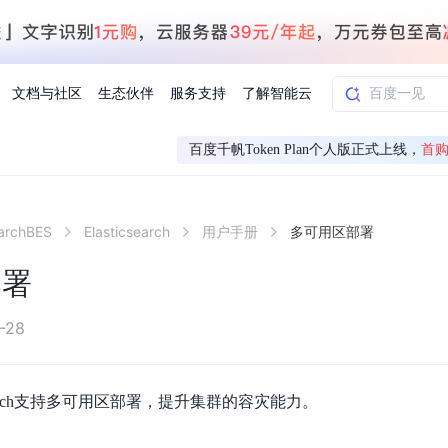
文档与社区
生态伙伴
服务支持
了解智能云
百度千帆Token Plan个人版正式上线，
首购
AI应用方案
智慧工业
earchBES
Elasticsearch
用户手册
多可用区部署
知一
合作伙伴赋能
学习认证
行业解读
千帆社区
AI赋能
企服推荐
千帆AI加速器
联系我们
新闻动态
元新购券
全栈AI能力赋能应用开发
百度搭子DuMate
择计费模式
署
百度千帆·大模型服务及Agent开发平台
能源行业企
部署
中心
合作伙伴培训
实践案例
线上大模型案例课程
你的超级AI助手 真干活 用搭子
验
域名注册服务
行时
培训认证
行业白皮书
我要建议
最新资讯
端到端语音语言大模型
.9元
.COM域名注册29元起
道
学练考认一站式平台
权威、全面的行业报告解读
产品及服务官方反
百度智能云业内最
槛部署7x24小时个人超级助手
基于跨模态大模型，体验超拟人对话
快速搭建企业AI知识库问答平台
客悦智能客服
船舶与海洋
合作伙伴课程中心
千帆杯AI参赛作品
线上产品实操课程
-28
益
智能商标注册
课程学习
分析师报告
我要投诉
公告通知
大模型语音合成
law
百度百舸AI算力管理
合作伙伴人才认证
线下培育
减6000元
首购275元，多买多省
全场景课程体系
权威机构云市场趋势解读
产品及服务官方投
最新公告通知及时
云计算服务
大模型升级语音合成，音色更自然
PP-StructureV3
low 编排平台
cesarch支持多可用区部署，提升集群的容灾能力。
飞桨企业赋能
人才认证
限时招募中
建站特惠
多模态基础大模型，去幻觉、逻辑推理和代码能力明显增强
高效文档解析模型，复杂结构和多栏布局文档处理优势显著
大模型文档解析
信息公告
助手
返利 最高8万元
企业首购SSL证书5折
学习中心