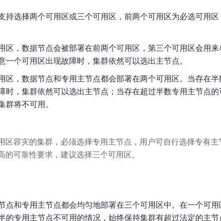
实时整合文本、图像、PDF等多模态数据，生成高质量结构化报告
严格按照人工编排工作流对话，适用于严谨的业务流程
支持选择两个可用区或三个可用区，前两个可用区为必选可用区
多智能体协作
可结合全网实时信息进行智能问答，能力丰富强大
支持自定义导入并官方预置多个子Agent,协同完成复杂 场景任务
用区，数据节点会被部署在前两个可用区，第三个可用区会用来
意一个可用区出现故障时，集群依然可以选出主节点。
用区，数据节点和专用主节点都会部署在两个可用区。当存在半
AI云原生与一体机
障时，集群依然可以选出主节点；当存在超过半数专用主节点的
集群将不可用。
百度百舸·AI计算平台
销一体化AI应用
大模型训推一体化基础设施，十万卡大规模集群
原生产品
百度百舸一体机
可用区容灾的集群，必须选择专用主节点，用户可自行选择专有主
政务大模型原生产品体系
搭载百舸异构计算平台，提供高效的异构资源管理
更高的可靠性要求，建议选择三个可用区。
千帆一体机
覆盖全场景的医疗AI生态
搭载千帆大模型工具链平台，内置文心与精选开源大模型
向量数据库
节点和专用主节点都会均匀地部署在三个可用区中。在一个可用
户全生命周期营销闭环
VectorDB 纯自研高性能、高性价比、生态丰富且即开即用
半的专用主节点不可用的情况，始终保持集群有超过法定的主节