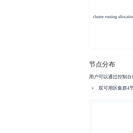
务
云
户
务
Agent
账
堡
管
DTS
号
cluster.routing.allocati
曦
垒
理
管
数
灵
机
理
据
数
安
库
字
多
全
智
人
用
漏
能
户
洞
驾
访
预
节点分布
计
驶
问
警
算
舱
控
用户可以通过控制台
云
操
DBSC
制
服
作
双可用区集群4
消
务
企
系
息
器
业
统
服
BCC
组
安
务
织
专
全
for
属
加
证
RabbitMQ
服
固
书