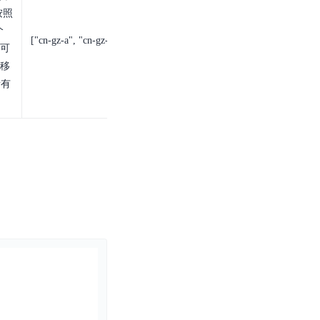
，按照
个
["
cn-gz-a
", "
cn-gz-b
"]
可
移
所有