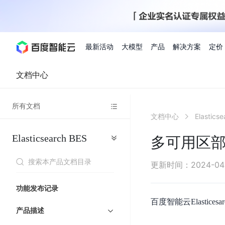
最新活动
大模型
产品
解决方案
定价
文档中心
查看全部活动
进入千帆大模型平台
百度智能云全部产品
全部解决方案
了解定价
文档与社区
了解合作伙伴体系
进入服务与支持
云智一体3.0
所有文档
AI应用与智能体
文档中心
Elastics
精选活动
价格计算器
文档
关于合作伙伴
基础服务
市场活动
成为合作伙伴
增值服务-百度智能云
最佳实践
优惠上云
价格详情
开发者资源
新手专享
上云领万
百度千帆
精选推荐
精选推荐
自由搭配产品组合，轻松预估成本
了解定价模式，合理选
Elasticsearch
BES
Hermes Agent应用部
多可用区
百度千帆·大模型服务及Agent开发平台
我们的伙伴体系
代理销售伙伴
千帆AI应用开发者
人
存
智
物
以Agent为核心的一站式企业级大模型服务平台
云服务器品类特惠
新客限时体
自助工具
2026 百度AI开发者大会
大模型专家服务
智能中国 | 数字化转型进
DuClaw
行业解决方案
人工智能
工
储
能
联
云服务器2核4G低至39元/年
企业数字员工9
提供常见使用问题快速解决通道
开启「万物一体」新纪元
提供常见使用问题快速解决通
联合央视聚焦企业数字化转型
一键部署DuClaw，零门
通用解决方案
百度伐谋
查询合作伙伴
解决方案销售伙伴
SDK中心
百
对
MapReduce
物
更新时间
：
2024-04
智
大
网
百度千帆
智能应用
度
象
联
免费试用体验馆
文心大模型
企业专享权
解决方案实践
智能助手
文心 Moment 大会
云专家服务
智能中国 | 标杆案例
流
云服务器 BCC
10分钟快速部署OpenC
能
数
服
客悦
优秀伙伴展示
技术合作伙伴
API平台
智能体
语音技术
千
存
网
注册并完成实名认证，立即体验热门产品
权益礼包至高可
功能发布记录
式
提供常见使用问题快速解决通道
文心大模型 5.0 正式版上线
一对一定制化支持服务
云智一体赋能千行百业
安全稳定，提供高弹性的
据
务
帆
储
核
ERNIE 4.5 Turbo
ERNIE 5.1
快速搭建与AI Workf
百度智能云Elasti
计
图像技术
文字识别
数字员工-营销内容创作
精品案例展示
服务伙伴
示例代码中心
人工智能热销榜
模
BOS
心
云推广大使
产品描述
工单服务
企业支持计划
搜索能力登顶国内，预训练成本仅为业界6%
百度网盘企业版
算
人脸与人体
语言与知识
搭建私有知识库与AI
型
套
新购1元，AI能力引擎量包低至75折
推荐新客下单
数字员工-组件开放平台