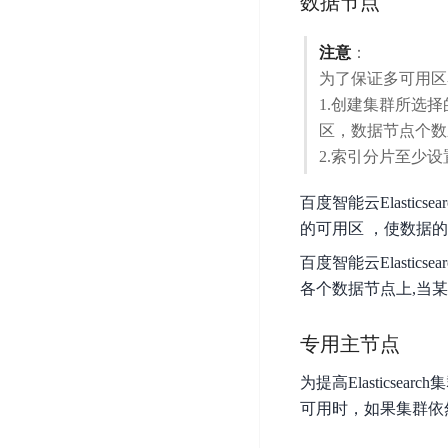
数据节点
开
服
检
理
发
务
测
平
注意
：
平
器
服
台
为了保证多可用区
台
ECS
务
BaiduLinuxOS
1.创建集群所选
零
流
区，数据节点个数应为
门
量
数
2.索引分片至少
槛
审
云
据
AI
计
云
市
库
百度智能云Elast
云
开
分
数
场
的可用区 ，使数据
市
发
析
据
场
平
库
百度智能云Elasti
云
台
RDS
各个数据节点上,当
审
EasyDL
计
云
解
知
专用主节点
数
决
业
识
金
据
务
方
为提高Elastic
理
融
库
安
案
可用时，如果集群依
解
云
Redis
全
机
工
风
云