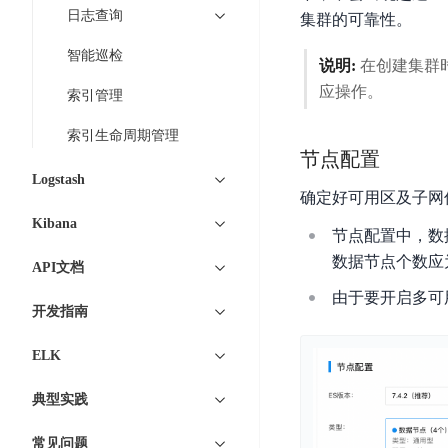
智
语
区
日志查询
备
集群的可靠性。
能
音
块
份
平
超
智能巡检
技
链
说明:
在创建集群
BCB
台
级
术
应操作。
索引管理
表
DataBuilder
链
人
格
BaaS
城
索引生命周期管理
脸
存
平
市
节点配置
识
储
台
时
Logstash
别
TableStorage
确定好可用区及子网
空
超
人
Kibana
大
级
节点配置中，数
体
数
链
CDN
数据节点个数应为2
分
API文档
据
数
与
析
由于要开启多可
分
内
字
边
开发指南
语
析
容
商
缘
言
DMI
分
品
ELK
服
处
发
可
务
理
网
信
典型实践
安
技
络
登
全
术
常见问题
CDN
记