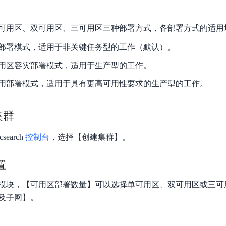
数亿用户验证的企业数字资产管理平台，集智能管理、多人协作、大文件极速传输于一体
18 种格式解析，结构化输出文档关键信息
生态伙伴方案
端到端语音语言大模型
公告通知
线索转化入口
课程
国内短信套餐包
更强的深度思考能力
考试中心
基于Cross-Attention跨模态语音大模型，体验超拟人对话
看图识万物
可用区、双可用区、三可用区三种部署方式，各部署方式的适用
船舶与海洋工程大模型解决方案
产品公告与服务动
大模型系列课程一站观看
企业首购限时0.99元起
，计算密集型应用专享
视觉+多模态大模型，万物精准识别
大模型语音合成
部署模式，适用于非关键任务型的工作（默认）。
BaiduLinuxClou
政务智能体的百度搜索解决方案
在事实性、指令遵循、智能体等能力上均有显著提升
音色具备更高的自然度、丰富的情感表达等特点
智能文档分析
用区容灾部署模式，适用于生产型的工作。
能源行业企业管理系统智能化升级解决方案
生态适配指南
提供官网搭建、web应用搭建、云上学习和测试等场景的服务
文心大模型驱动，一站式文档处理
大模型声音复刻
用部署模式，适用于具有更高可用性要求的生产型的工作。
先进、高效的文档解析模型，专为文档元素识别设计
录制5秒音频，即可极速复刻音色
智慧水务智能体解决方案
生态兼容性全景图
文字识别
拓展的云存储服务
覆盖多种场景、多种语言的高精度整图文字检测和
集群
图像增强
search
控制台
，选择【创建集群】。
地址和公网带宽，增加用户使用弹性
去雾增强放大，重建高清无损图像
Agent开发工具链
置
大模型声音复刻
体验AI方案
丰富的Agent开发工具、一站式创建
面向企业客户在游戏、营销、直播、办公等场景提供高效稳定的一站式解决方案
基于大模型zero-shot技术，随时随地录制数秒音频
模块，【可用区部署数量】可以选择单可用区、双可用区或三可
自主规划Agent
及子网】。
内置多种AI助手常见能力，深入理解用户意图，智能调度多种MCP工具
自主思考并规划任务，适用于基础或日常的业务流程
工作流Agent