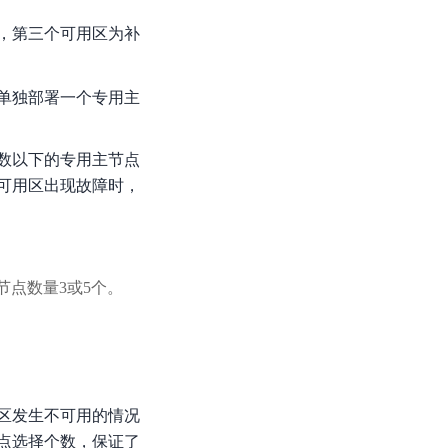
零算法基础定制高精度AI模型
，第三个可用区为补
全功能AI开发平台BML
提供一站式AI开发、训练及推理环境，
单独部署一个专用主
数以下的专用主节点
可用区出现故障时，
AI安全护栏
多模态大模型的安全围栏，助力企业内容合规
MapReduce计算集群服务
节点数量3或5个。
供全托管的Hadoop/Spark计算集群服务，安全可靠
区发生不可用的情况
点选择个数，保证了