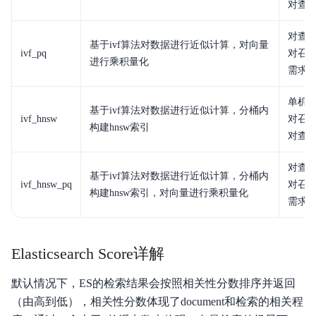
对查
服务等级协议SLA
对查
API3.0
基于ivf算法对数据进行近似计算，对向量
ivf_pq
对召
进行乘积量化
需求
单机
基于ivf算法对数据进行近似计算，分桶内
ivf_hnsw
对召
构建hnsw索引
对查
对查
基于ivf算法对数据进行近似计算，分桶内
ivf_hnsw_pq
对召
构建hnsw索引，对向量进行乘积量化
需求
Elasticsearch Score详解
默认情况下，ES的检索结果会按照相关性分数排序并返回
（由高到低），相关性分数体现了document和检索的相关程