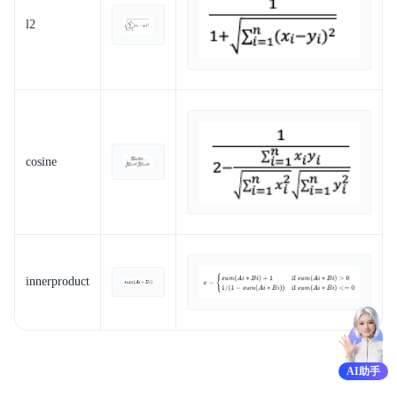
l2
cosine
innerproduct
AI助手