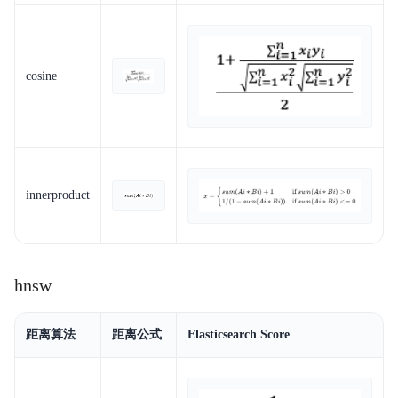
cosine
innerproduct
hnsw
距离算法
距离公式
Elasticsearch Score