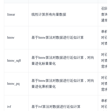
增强特性
召回率
linear
线性计算所有向量数据
查询
快速入门
通常
Elasticsearch
单机
hnsw
基于hnsw算法对数据进行近似计算
对召
Logstash
对查
Kibana
对召
基于hnsw算法对数据进行近似计算，对向
hnsw_sq8
对查
API文档
量进化标量量化
需求
开发指南
对召
基于hnsw算法对数据进行近似计算，对向
ELK
hnsw_pq
对查
量进化乘积量化
需求
典型实践
单机
常见问题
ivf
基于ivf算法对数据进行近似计算
对召