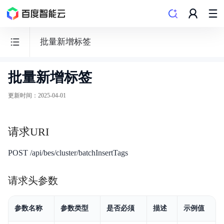
批量新增标签
批量新增标签
Elasticsearch
BES
更新时间
：
2025-04-01
请求URI
功能发布记录
POST /api/bes/cluster/batchInsertTags
产品描述
请求头参数
产品定价
参数名称
参数类型
是否必须
描述
示例值
向量检索特性