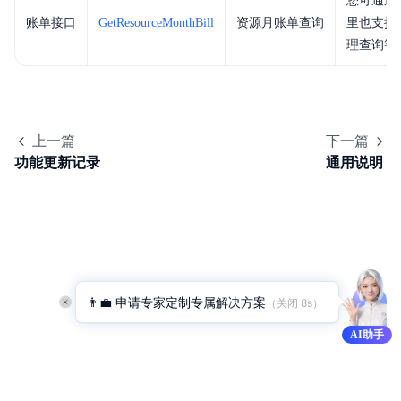
您可通过
购买指南
账单接口
GetResourceMonthBill
资源月账单查询
里也支持
理查询等
订单管理
账单管理
成本管理
上一篇
下一篇
功能更新记录
通用说明
发票
合同
多账号多用户财务管理
API参考
👨‍💼 申请专家定制专属解决方案
（关闭 
8
s）
SDK
AI助手
常见问题