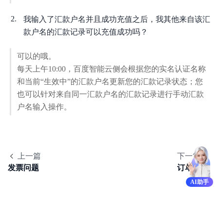
购买指南
我输入了汇款户名并且成功充值之后，我其他来自该汇
款户名的汇款记录可以充值成功吗？
订单管理
账单管理
可以的哦。
每天上午10:00，百度智能云侧会根据您的实名认证名称
成本管理
和当前“生效中”的汇款户名更新您的汇款记录状态；您
也可以针对来自同一汇款户名的汇款记录进行手动汇款
发票
户名输入操作。
合同
多账号多用户财务管理
上一篇
下一篇
API参考
发票问题
订单问题
SDK
AI助手
常见问题