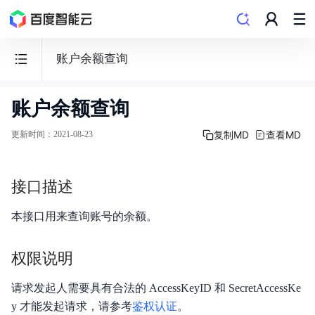
账户余额查询
账户余额查询
财
务
复制MD
查看MD
更新时间
：
2021-08-23
相
关
接口描述
Finance
本接口用来查询账号的余额。
权限说明
概述
请求发起人需要具有合法的 AccessKeyID 和 SecretAccessKe
计费说明
y 才能发起请求，请参考
鉴权认证
。