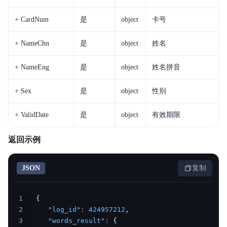
+ CardNum
是
object
卡号
+ NameChn
是
object
姓名
+ NameEng
是
object
姓名拼音
+ Sex
是
object
性别
+ ValidDate
是
object
有效期限
返回示例
JSON
复制
1
{
2
"log_id"
:
424957212
,
3
"words_result"
:
{