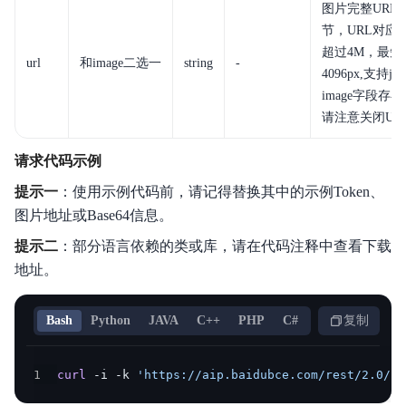
图片完整URL，
节，URL对应的
超过4M，最短
url
和image二选一
string
-
4096px,支持jp
image字段存
请注意关闭UR
请求代码示例
提示一
：使用示例代码前，请记得替换其中的示例Token、
图片地址或Base64信息。
提示二
：部分语言依赖的类或库，请在代码注释中查看下载
地址。
Bash
Python
JAVA
C++
PHP
C#
复制
1
curl
 -i -k 
'https://aip.baidubce.com/rest/2.0