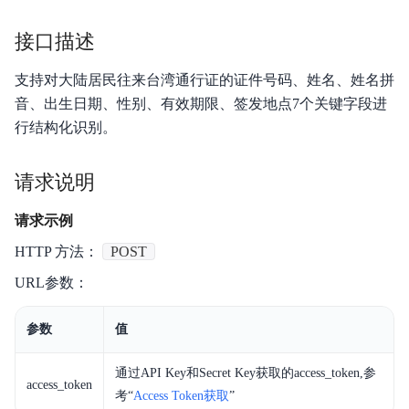
API文档
接口描述
HTTP-SDK文档
支持对大陆居民往来台湾通行证的证件号码、姓名、姓名拼
音、出生日期、性别、有效期限、签发地点7个关键字段进
离线SDK
行结构化识别。
MCP文档
请求说明
智能文档分析平台
请求示例
iOCR自定义文字识别
HTTP 方法：
POST
EasyDL OCR
URL参数：
私有化部署服务
参数
值
视频专区
通过API Key和Secret Key获取的access_token,参
access_token
考“
Access Token获取
”
历史版本