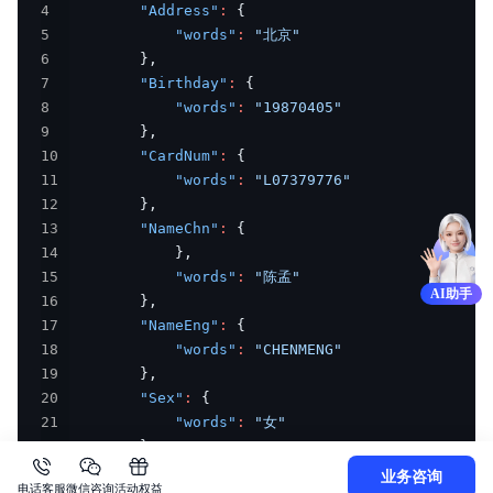
4
"Address"
:
{
5
"words"
:
"北京"
6
}
,
7
"Birthday"
:
{
8
"words"
:
"19870405"
9
}
,
10
"CardNum"
:
{
11
"words"
:
"L07379776"
12
}
,
13
"NameChn"
:
{
14
}
,
15
"words"
:
"陈孟"
AI助手
16
}
,
17
"NameEng"
:
{
18
"words"
:
"CHENMENG"
19
}
,
20
"Sex"
:
{
21
"words"
:
"女"
22
}
,
23
"ValidDate"
:
{
业务咨询
电话客服
微信咨询
活动权益