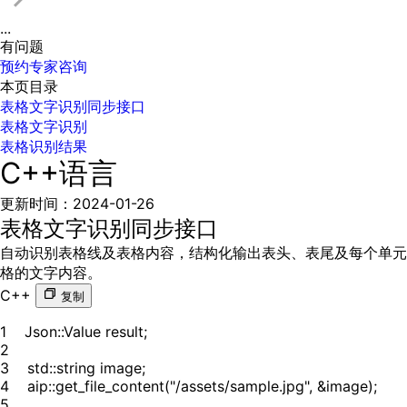
...
有问题
预约专家咨询
本页目录
表格文字识别同步接口
表格文字识别
表格识别结果
C++语言
更新时间
：
2024-01-26
表格文字识别同步接口
自动识别表格线及表格内容，结构化输出表头、表尾及每个单元
格的文字内容。
C++
复制
1
    Json
::
Value result
;
2
3
    std
::
string image
;
4
    aip
::
get_file_content
(
"/assets/sample.jpg"
,
&
image
)
;
5