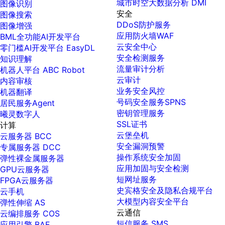
城市时空大数据分析 DMI
图像识别
安全
图像搜索
DDoS防护服务
图像增强
应用防火墙WAF
BML全功能AI开发平台
云安全中心
零门槛AI开发平台 EasyDL
安全检测服务
知识理解
流量审计分析
机器人平台 ABC Robot
云审计
内容审核
业务安全风控
机器翻译
号码安全服务SPNS
居民服务Agent
密钥管理服务
曦灵数字人
SSL证书
计算
云堡垒机
云服务器 BCC
安全漏洞预警
专属服务器 DCC
操作系统安全加固
弹性裸金属服务器
应用加固与安全检测
GPU云服务器
短网址服务
FPGA云服务器
史宾格安全及隐私合规平台
云手机
大模型内容安全平台
弹性伸缩 AS
云通信
云编排服务 COS
短信服务 SMS
应用引擎 BAE