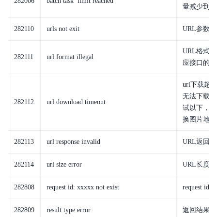
282006
batch task limit reached
量减少到10
282110
urls not exit
URL参数
URL格式
282111
url format illegal
应接口的入
url下载超
无法下载或
282112
url download timeout
试以下，如
换图片地址
282113
url response invalid
URL返回
282114
url size error
URL长度超
282808
request id: xxxxx not exist
request id
282809
result type error
返回结果请求