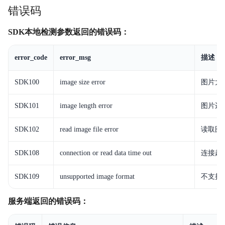
错误码
API文档
SDK本地检测参数返回的错误码：
HTTP-SDK文档
error_code
error_msg
描述
离线SDK
SDK100
image size error
图片大
MCP文档
SDK101
image length error
图片边
智能文档分析平台
SDK102
read image file error
读取图
iOCR自定义文字识别
EasyDL OCR
SDK108
connection or read data time out
连接超
私有化部署服务
SDK109
unsupported image format
不支持
视频专区
服务端返回的错误码：
历史版本