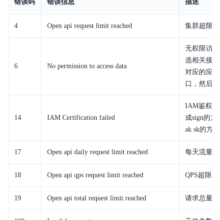
错误码
错误信息
描述
4
Open api request limit reached
集群超限额
无权限访问
选相关接口
6
No permission to access data
对应的应用
口，然后重
IAM鉴权
14
IAM Certification failed
成sign
ak sk的方
17
Open api daily request limit reached
每天流量超
18
Open api qps request limit reached
QPS超限额
19
Open api total request limit reached
请求总量超