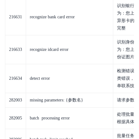
识别银行卡
为：您上传
216631
recognize bank card error
异形卡的图
完整
识别身份证
216633
recognize idcard error
为：您上传
份证图片不
检测错误，
216634
detect error
类错误，请通
单联系技术
282003
missing parameters: {参数名}
请求参数缺
处理批量任
282005
batch processing error
根据具体错
批量任务处