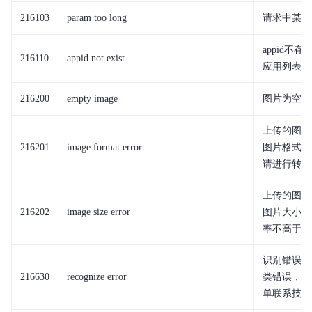
216103
param too long
请求中某些
appid
216110
appid not exist
应用列表中的
216200
empty image
图片为空，
上传的图片
216201
image format error
图片格式为：
请进行转码
上传的图片
216202
image size error
图片大小为：
率不高于40
识别错误，
216630
recognize error
类错误，请通
单联系技术