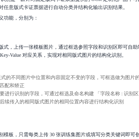
数亿用户验证的企业数字资产管理平台，集智能管理、多人协作、大文件极速传输于一体
18 种格式解析，结构化输出文档关键信息
生态伙伴方案
端到端语音语言大模型
对任意版式卡证票据进行自动分类并结构化输出识别结果。
公告通知
线索转化入口
课程
国内短信套餐包
更强的深度思考能力
考试中心
基于Cross-Attention跨模态语音大模型，体验超拟人对话
看图识万物
船舶与海洋工程大模型解决方案
义功能，分别为：
产品公告与服务动
大模型系列课程一站观看
企业首购限时0.99元起
，计算密集型应用专享
视觉+多模态大模型，万物精准识别
大模型语音合成
BaiduLinuxClou
政务智能体的百度搜索解决方案
在事实性、指令遵循、智能体等能力上均有显著提升
音色具备更高的自然度、丰富的情感表达等特点
智能文档分析
能源行业企业管理系统智能化升级解决方案
生态适配指南
提供官网搭建、web应用搭建、云上学习和测试等场景的服务
文心大模型驱动，一站式文档处理
大模型声音复刻
版式，上传一张模板图片，通过框选参照字段和识别区即可自助
先进、高效的文档解析模型，专为文档元素识别设计
录制5秒音频，即可极速复刻音色
Key-Value 对应关系，实现对相同版式图片的结构化识别。
智慧水务智能体解决方案
生态兼容性全景图
文字识别
拓展的云存储服务
覆盖多种场景、多种语言的高精度整图文字检测和
式的不同图片中位置和内容固定不变的字段，可框选做为图片
图像增强
匹配和矫正
地址和公网带宽，增加用户使用弹性
去雾增强放大，重建高清无损图像
进行识别的字段，可通过框选及命名构建 「字段名称 : 识别区内容」 的
Agent开发工具链
后续传入的相同版式图片的相同位置内容进行结构化识别
大模型声音复刻
体验AI方案
丰富的Agent开发工具、一站式创建
面向企业客户在游戏、营销、直播、办公等场景提供高效稳定的一站式解决方案
基于大模型zero-shot技术，随时随地录制数秒音频
自主规划Agent
内置多种AI助手常见能力，深入理解用户意图，智能调度多种MCP工具
自主思考并规划任务，适用于基础或日常的业务流程
别模板，只需每类上传 30 张训练集图片或填写分类关键词即可
工作流Agent