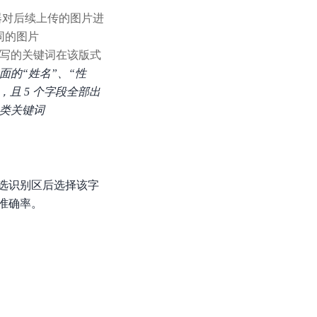
器对后续上传的图片进
同的图片
写的关键词在该版式
面的“姓名”、“性
且 5 个字段全部出
分类关键词
选识别区后选择该字
准确率。