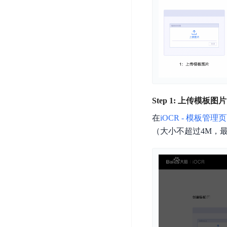
开
服
检
理
发
务
测
平
平
器
服
台
台
ECS
务
BaiduLinuxOS
零
流
门
量
数
槛
审
云
据
AI
计
云
市
Step 1: 上传模板图片
库
云
开
分
数
场
在
iOCR - 模板管理
市
发
析
据
场
（大小不超过4M，最
平
库
云
台
RDS
审
EasyDL
计
云
解
知
数
决
业
识
金
据
务
方
理
融
库
安
案
解
云
Redis
全
机
工
风
云