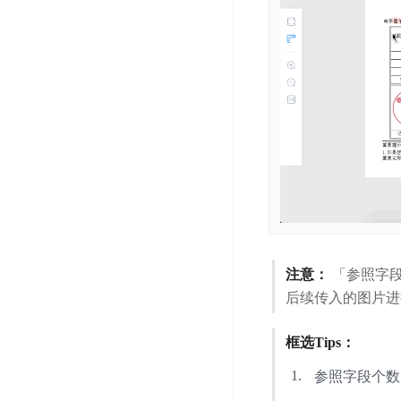
务
云
户
务
Agent
账
堡
管
DTS
号
曦
垒
理
管
数
灵
机
理
据
数
安
库
字
多
全
智
人
用
漏
能
户
洞
驾
访
预
计
驶
问
警
算
舱
控
云
操
DBSC
制
服
作
消
注意：
「参照字段
务
企
系
息
后续传入的图片进
器
业
统
服
BCC
组
安
务
织
框选Tips：
专
全
for
属
加
证
参照字段个数
RabbitMQ
服
固
书