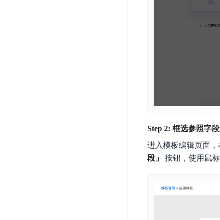
器
业
控
数
人
视
据
号
平
觉
库
码
台
智
DocDB
安
ABC
能
for
全
Robot
平
MongoDB
服
台
内
务
云
容
云
SPNS
原
审
游
生
密
核
戏
数
钥
Step 2: 框选参照字段
据
机
金
管
库
进入模板编辑页面，
器
融
理
GaiaDB
段」
按钮，使用鼠标
翻
智
服
译
能
务
数
体
据
居
SSL
传
民
证
输
服
书
账
服