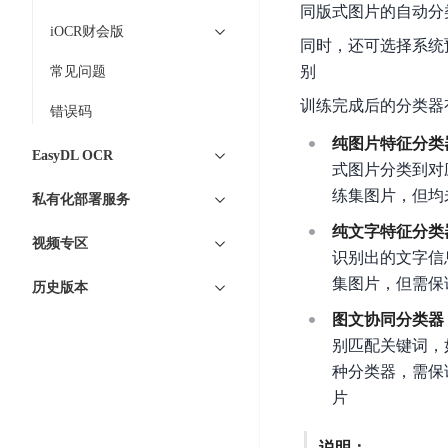
工
网
同版式图片的自动分
超3000万全行业词条，800万用户共吸纳
度
BLS
智
iOCR财会版
关
伐
同时，还可选择系统
消
能
智能生成PPT
百度AI搜索
BSG
谋
别
常见问题
息
物
智能大纲汇总，文库资源沉淀
数
百
服
联
训练完成后的分类器
错误码
据
度
务
网
流
纯图片特征分类
一
for
解
EasyDL OCR
转
AI原生应用
式图片分类到对
见
Kafka
决
平
方
练集图片，但均
私有化部署服务
智
消
台
伐谋
百度智能云客悦
案
能
息
纯文字特征分类
CloudFlow
全球领先的可商用自我演化超级智能体
大模型驱动的服务营
视频专区
代
服
度
识别出的文字信
极
码
务
家-
秒哒
九州·政务大模型
集图片，但需保
历史版本
速
助
for
AIOT
无代码应用搭建平台
构建“1+1+5+∞”
文
图文协同分类器
手
RocketMQ
语
件
百度智能云数字员工
别匹配关键词，
百度智能云灵医
音
文
千
缓
平
内容运营等8款数字员工焕新上线！免费体验！
种分类器，需保
医疗AI大模型，构建
字
帆
存
台
片
识
数
RapidFS
百度一见
百战·数智营销
别
据
云边协同、自主进化的视觉智能体平台
赋能合作伙伴打造客
云
说明：