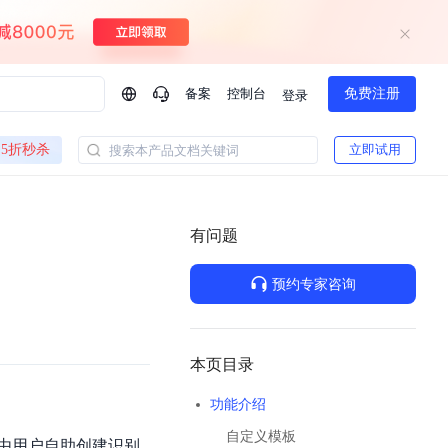
备案
控制台
免费注册
登录
问问AI助手
5折秒杀
立即试用
搜索本产品文档关键词
企业实名认证有什么福利？
如何免费试用百度智
方案
智慧政务
模型与应用
有问题
一站式企业级大模型服务
热门产品
AI体验中心
Dumate
业管理系统智能化升级
政务智能体的百度搜索解决方案
提供一站式、开箱即用的AI服务
预约专家咨询
百度搭子DuMate
百度智能云大模型系列课程
云服务器BCC
馈渠道
新动态
你的超级AI助手 真干活 用搭子
500+节免费观看 持续更新
工程大模型解决方案
智慧水务智能体解决方案
Duclaw
其他大模型
百度千帆·大模型服务及Agent开发平台
千帆大模型平台
本页目录
诉渠道
了解
以Agent为核心的一站式企业级大模型服务平台
DeepSeek V3.2 Think
功能介绍
文本生成模型，长文本训练和推理效率的大幅提升
百度胜算·数据智能平台
自定义模板
企业实名认证专属权益
大模型专家服务
热门AI能力
可由用户自助创建识别