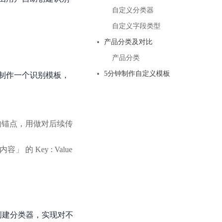
基于业务本体驱动的企业数据智能平台
百度智能云千帆AI原生应用商店
GLM-5.2
云服务器39元/年起，领万元券包
自定义分类器
赋能企业AI原生应用创新
提供一站式、开箱即用的AI服务
近千款AI应用，解锁多元体验
文本生成模型，支持 1M 上下文，长程任务执行更稳定、工程规范遵循更可靠
百度伐谋
查看详情
自定义字段类型
查看详情
查看详情
态一站获取
全球领先的可商用自我演化超级智能体
kimi-k2.6
产品分类及对比
dOS生态适配
文本生成模型，同时支持文本、图片与视频输入，思考与非思考模式，对话与 Agent 任务
Hogee
产品分类
企业一站式AI营销应用
Qwen3.5-397B-A17B
5分钟制作自定义模板
制作一个识别模板，
原生视觉语言模型，具备强大的代码生成与智能体能力，对于各类智能体场景具有良好的泛化性
百度一见视觉智能体平台
识别服务
云边协同、自主进化的视觉智能体平台
的锚点，用做对后续传
秒哒
模型开发
无代码应用搭建平台
 Key : Value
百度千帆·大模型服务及Agent开发平台
RedClaw
以Agent为核心的一站式企业级大模型服务平台
万能AI助手，让想法直接发生
百度胜算·数据智能平台
基于业务本体驱动的企业数据智能平台
创建分类器，实现对不
零门槛AI开发平台EasyDL