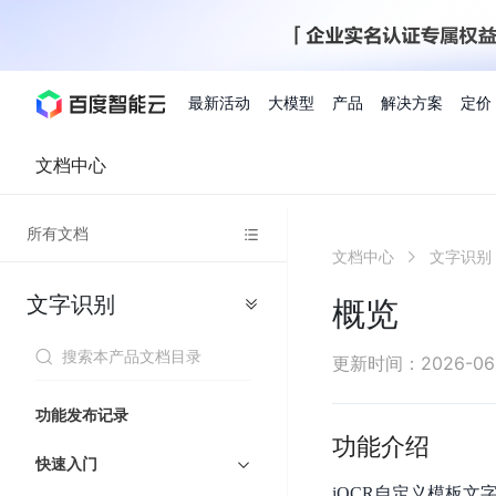
最新活动
大模型
产品
解决方案
定价
文档中心
查看全部活动
进入千帆大模型平台
百度智能云全部产品
全部解决方案
了解定价
文档与社区
了解合作伙伴体系
进入服务与支持
云智一体3.0
所有文档
AI应用与智能体
文档中心
文字识别
精选活动
价格计算器
文档
关于合作伙伴
基础服务
市场活动
成为合作伙伴
增值服务-百度智能云
最佳实践
优惠上云
价格详情
开发者资源
新手专享
上云领万
百度千帆
精选推荐
精选推荐
自由搭配产品组合，轻松预估成本
了解定价模式，合理选
文字识别
Hermes Agent应用部
概览
百度千帆·大模型服务及Agent开发平台
我们的伙伴体系
代理销售伙伴
千帆AI应用开发者
人
存
智
物
以Agent为核心的一站式企业级大模型服务平台
云服务器品类特惠
新客限时体
自助工具
2026 百度AI开发者大会
大模型专家服务
智能中国 | 数字化转型进
DuClaw
行业解决方案
人工智能
工
储
能
联
云服务器2核4G低至39元/年
企业数字员工9
提供常见使用问题快速解决通道
开启「万物一体」新纪元
提供常见使用问题快速解决通
联合央视聚焦企业数字化转型
一键部署DuClaw，零门
通用解决方案
百度伐谋
查询合作伙伴
解决方案销售伙伴
SDK中心
百
对
MapReduce
物
更新时间
：
2026-06
智
大
网
百度千帆
智能应用
度
象
联
免费试用体验馆
文心大模型
企业专享权
解决方案实践
智能助手
文心 Moment 大会
云专家服务
智能中国 | 标杆案例
流
云服务器 BCC
10分钟快速部署OpenC
能
数
服
客悦
优秀伙伴展示
技术合作伙伴
API平台
智能体
语音技术
千
存
网
注册并完成实名认证，立即体验热门产品
权益礼包至高可
功能发布记录
式
提供常见使用问题快速解决通道
文心大模型 5.0 正式版上线
一对一定制化支持服务
云智一体赋能千行百业
安全稳定，提供高弹性的
据
务
帆
储
核
ERNIE 4.5 Turbo
ERNIE 5.1
功能介绍
快速搭建与AI Workf
计
图像技术
文字识别
数字员工-营销内容创作
精品案例展示
服务伙伴
示例代码中心
人工智能热销榜
模
BOS
心
云推广大使
快速入门
工单服务
企业支持计划
搜索能力登顶国内，预训练成本仅为业界6%
百度网盘企业版
算
人脸与人体
语言与知识
搭建私有知识库与AI
型
套
新购1元，AI能力引擎量包低至75折
推荐新客下单
iOCR自定义模板文
数字员工-组件开放平台