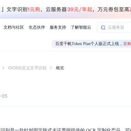
文档与社区
生态伙伴
服务支持
了解智能云
百度千帆Token Plan个人版正式上线，
首购
AI应用方案
智慧工业
iOCR自定义文字识别
概览
知一
合作伙伴赋能
学习认证
行业解读
千帆社区
AI赋能
企服推荐
千帆AI加速器
联系我们
新闻动态
元新购券
全栈AI能力赋能应用开发
百度搭子DuMate
择计费模式
署
百度千帆·大模型服务及Agent开发平台
能源行业企
中心
合作伙伴培训
实践案例
线上大模型案例课程
你的超级AI助手 真干活 用搭子
验
域名注册服务
行时
培训认证
行业白皮书
我要建议
最新资讯
端到端语音语言大模型
.9元
.COM域名注册29元起
道
学练考认一站式平台
权威、全面的行业报告解读
产品及服务官方反
百度智能云业内最
槛部署7x24小时个人超级助手
基于跨模态大模型，体验超拟人对话
快速搭建企业AI知识库问答平台
客悦智能客服
船舶与海洋
合作伙伴课程中心
千帆杯AI参赛作品
线上产品实操课程
-05
益
智能商标注册
课程学习
分析师报告
我要投诉
公告通知
大模型语音合成
law
百度百舸AI算力管理
合作伙伴人才认证
线下培育
减6000元
首购275元，多买多省
全场景课程体系
权威机构云市场趋势解读
产品及服务官方投
最新公告通知及时
云计算服务
大模型升级语音合成，音色更自然
PP-StructureV3
low 编排平台
飞桨企业赋能
人才认证
限时招募中
建站特惠
多模态基础大模型，去幻觉、逻辑推理和代码能力明显增强
高效文档解析模型，复杂结构和多栏布局文档处理优势显著
大模型文档解析
信息公告
助手
返利 最高8万元
企业首购SSL证书5折
字识别是一款针对固定版式卡证票据提供的 OCR 定制化产品，
学习中心