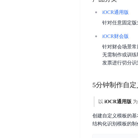
DDoS
平
图
海
防
iOCR通用版
台
像
外
护
针对任意固定版
识
CDN
服
超
别
务
级
动
iOCR财会版
链
图
态
应
可
针对财会场景常
像
加
用
信
无需制作或训练
搜
速
防
存
索
发票进行切分识
DRCDN
火
证
墙
图
边
WAF
像
缘
5分钟制作自定
增
计
云
混
强
算
安
合
广
以
iOCR通用版
为
节
全
云
BML
目
点
中
全
混
创建自定义模板的基
BEC
心
功
合
结构化识别模板的制
能
边
安
云
AI
缘
全
管