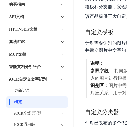
7 × 24 小时在线提供服务
复杂业务专属支持
云
BSC
AI原生应用商店
云市场
新手入门
ERNIE X1 Turbo
购买指南
DeepSeek-V4
服
件
模板和分类器，实现
磁
云计算
数
搭建官网在线客服与
大模型增值服务上新
免费大模型
云服务器BCC
具备更长的思维链，
务
结构创新和超高上下文效率、Agent 能力得到专项优化
GPU云服务器
盘
时
特惠榜单
网站建设
入门指南
该产品提供三大自定
据
API文档
工信部教考中心大模型证书6折
入门到进阶，
及
计算
存储
配备GPU的云端服务器
CDS
序
ERNIE X1.1
可
语音识别
ERNIE 5.0-正式版
Agent
营销服务
安全服务
最佳实践
时
网络
数据库
HTTP-SDK文档
文
视
原生全模态大模型，基础能力全面升级
自定义模板
开
轻量应用服务器
空
人脸识别
件
化
大数据
容器
发
行业智能
企业应用
数
PaddleOCR-VL
离线SDK
ERNIE 4.5 Turbo VL
针对需要识别的图片
存
Sugar
平
文字识别
安全
CDN与边缘
据
全新多模理解模型，图片理解、创作、翻译、代码等能力显著
并建立图片中文字的 
储
BI
分析决策
公司服务
台
对象存储BOS
MCP文档
库
CFS
管理运维
混合云
图像识别
Elasticsearch
稳定、安全、高效、高可
百
TSDB
智能办公
人工智能
说明：
并
智能文档分析平台
操作系统
度
数
参照字段：
相同版
物
ARM云
弹性公网IP
MCP及Agent开发
行
生活休闲
API商城
胜
据
联
入的图片进行模板
应用产品
iOCR自定义文字识别
文
为用户访问公网提供IP
算
仓
网
识别区
：图片中需要
MCP组件
件
精选Agent
库
智能应用
行业应用
更新记录
DuClaw
安
百度云手机
对应关系，用于对
存
聚合优质工具与MCP服务
官方能力直达，快速
PALO
全
视频云平台
企业服务
DuMate
储
概览
日
套
百度搜索
全能AI助手
PFS
地图服务
秒
自定义分类器
志
件
25年搜索沉淀，权威高质多模态信源
iOCR全场景识别
哒
存
服
天
针对已发布的多个识
储
百度百科
深度研究Agent
iOCR通用版
百
务