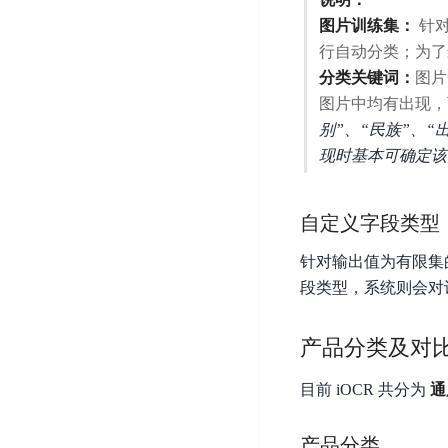
智
语
区
备
图片训练集：
针对
能
音
块
份
平
行自动分类；为了
超
技
链
BCB
台
级
分类关键词：
图片
术
表
DataBuilder
链
图片中均有出现，
人
格
BaaS
别”、“民族”、
城
脸
存
平
市
现时基本可确定该
识
储
台
时
别
TableStorage
空
超
人
自定义字段类型
大
级
体
数
链
CDN
针对输出值为有限集
分
据
数
与
段类型，系统则会对
析
分
内
字
边
语
析
容
商
缘
产品分类及对
言
DMI
分
品
服
处
发
可
务
目前 iOCR 共分为
通
理
网
信
安
技
络
登
全
术
产品分类
CDN
记