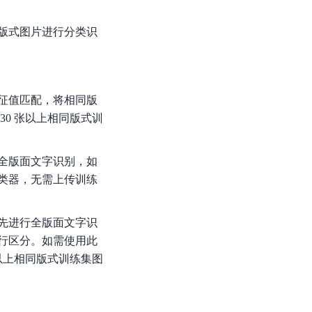
零算法基础定制高精度AI模型
版式图片进行分类识
全功能AI开发平台BML
提供一站式AI开发、训练及推理环境，
征值匹配，将相同版
0 张以上相同版式训
AI安全护栏
全版面文字识别，如
多模态大模型的安全围栏，助力企业内容合规
类器，无需上传训练
MapReduce计算集群服务
供全托管的Hadoop/Spark计算集群服务，安全可靠
先进行全版面文字识
行区分。如需使用此
以上相同版式训练集图