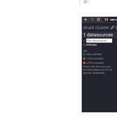
务
示：
云
户
务
Agent
账
堡
管
DTS
号
曦
垒
理
管
数
灵
机
理
据
数
安
库
字
多
全
智
人
用
漏
能
户
洞
驾
访
预
计
驶
问
警
算
舱
控
云
操
DBSC
制
服
作
消
务
企
系
息
器
业
统
服
BCC
组
安
务
织
专
全
for
属
加
证
RabbitMQ
服
固
书