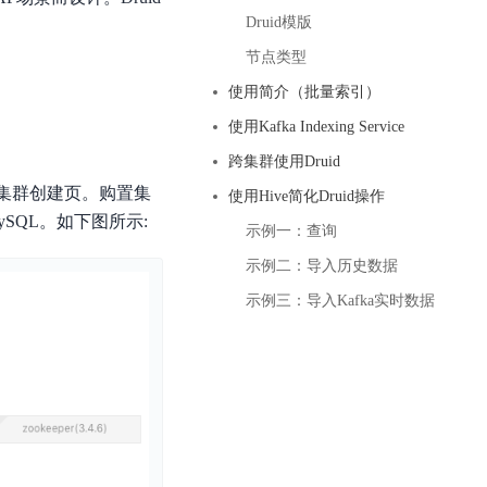
基于业务本体驱动的企业数据智能平台
百度智能云千帆AI原生应用商店
GLM-5.2
云服务器39元/年起，领万元券包
Druid模版
赋能企业AI原生应用创新
提供一站式、开箱即用的AI服务
近千款AI应用，解锁多元体验
文本生成模型，支持 1M 上下文，长程任务执行更稳定、工程规范遵循更可靠
百度伐谋
查看详情
节点类型
查看详情
查看详情
态一站获取
全球领先的可商用自我演化超级智能体
kimi-k2.6
使用简介（批量索引）
dOS生态适配
文本生成模型，同时支持文本、图片与视频输入，思考与非思考模式，对话与 Agent 任务
Hogee
使用Kafka Indexing Service
企业一站式AI营销应用
Qwen3.5-397B-A17B
跨集群使用Druid
原生视觉语言模型，具备强大的代码生成与智能体能力，对于各类智能体场景具有良好的泛化性
进入集群创建页。购置集
使用Hive简化Druid操作
百度一见视觉智能体平台
ySQL。如下图所示:
识别服务
云边协同、自主进化的视觉智能体平台
示例一：查询
示例二：导入历史数据
秒哒
模型开发
示例三：导入Kafka实时数据
无代码应用搭建平台
百度千帆·大模型服务及Agent开发平台
RedClaw
以Agent为核心的一站式企业级大模型服务平台
万能AI助手，让想法直接发生
百度胜算·数据智能平台
基于业务本体驱动的企业数据智能平台
零门槛AI开发平台EasyDL