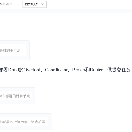
实时整合文本、图像、PDF等多模态数据，生成高质量结构化报告
严格按照人工编排工作流对话，适用于严谨的业务流程
多智能体协作
可结合全网实时信息进行智能问答，能力丰富强大
支持自定义导入并官方预置多个子Agent,协同完成复杂 场景任务
AI云原生与一体机
百度百舸·AI计算平台
署Druid的Overlord、Coordinator、Broker和Router，
销一体化AI应用
大模型训推一体化基础设施，十万卡大规模集群
原生产品
百度百舸一体机
政务大模型原生产品体系
搭载百舸异构计算平台，提供高效的异构资源管理
千帆一体机
覆盖全场景的医疗AI生态
搭载千帆大模型工具链平台，内置文心与精选开源大模型
向量数据库
户全生命周期营销闭环
VectorDB 纯自研高性能、高性价比、生态丰富且即开即用