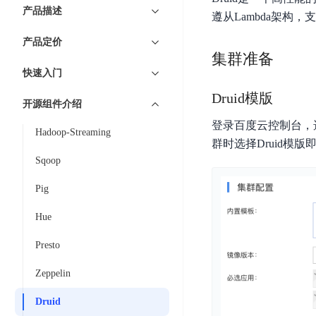
7 × 24 小时在线提供服务
复杂业务专属支持
云
BSC
AI原生应用商店
云市场
新手入门
ERNIE X1 Turbo
产品描述
DeepSeek-V4
服
件
遵从Lambda架
磁
云计算
数
搭建官网在线客服与
大模型增值服务上新
免费大模型
云服务器BCC
具备更长的思维链，
务
结构创新和超高上下文效率、Agent 能力得到专项优化
GPU云服务器
盘
时
特惠榜单
网站建设
入门指南
据
产品定价
工信部教考中心大模型证书6折
入门到进阶，
及
计算
存储
配备GPU的云端服务器
CDS
序
集群准备
ERNIE X1.1
可
语音识别
ERNIE 5.0-正式版
Agent
营销服务
安全服务
最佳实践
时
网络
数据库
快速入门
文
视
原生全模态大模型，基础能力全面升级
开
轻量应用服务器
空
人脸识别
件
化
大数据
容器
Druid模版
发
行业智能
企业应用
数
PaddleOCR-VL
开源组件介绍
ERNIE 4.5 Turbo VL
存
Sugar
平
文字识别
安全
CDN与边缘
据
全新多模理解模型，图片理解、创作、翻译、代码等能力显著
登录百度云控制台，选择
储
BI
分析决策
公司服务
台
对象存储BOS
Hadoop-Streaming
库
CFS
管理运维
混合云
群时选择Druid模版
图像识别
Elasticsearch
稳定、安全、高效、高可
百
TSDB
智能办公
人工智能
Sqoop
并
操作系统
度
数
物
ARM云
弹性公网IP
MCP及Agent开发
行
生活休闲
API商城
胜
据
Pig
联
应用产品
文
为用户访问公网提供IP
算
仓
网
MCP组件
件
精选Agent
Hue
库
智能应用
行业应用
DuClaw
安
百度云手机
存
聚合优质工具与MCP服务
官方能力直达，快速
PALO
全
Presto
视频云平台
企业服务
DuMate
储
日
套
百度搜索
全能AI助手
PFS
地图服务
秒
Zeppelin
志
件
25年搜索沉淀，权威高质多模态信源
哒
存
服
天
Druid
储
百度百科
深度研究Agent
百
务