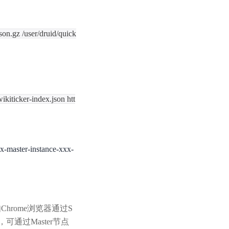
on.gz /user/druid/quick
ikiticker-index.json htt
aster-instance-xxx-
hrome浏览器通过S
，可通过Master节点