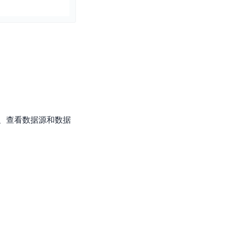
零算法基础定制高精度AI模型
全功能AI开发平台BML
提供一站式AI开发、训练及推理环境，
AI安全护栏
供提交任务、查看数据源和数据
多模态大模型的安全围栏，助力企业内容合规
MapReduce计算集群服务
供全托管的Hadoop/Spark计算集群服务，安全可靠