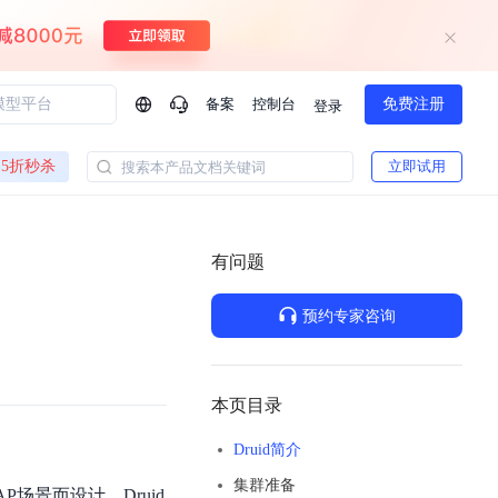
备案
控制台
免费注册
登录
问问AI助手
5折秒杀
立即试用
搜索本产品文档关键词
企业实名认证有什么福利？
如何免费试用百度智
方案
智慧政务
模型与应用
有问题
一站式企业级大模型服务
热门产品
AI体验中心
Dumate
业管理系统智能化升级
政务智能体的百度搜索解决方案
提供一站式、开箱即用的AI服务
预约专家咨询
百度搭子DuMate
百度智能云大模型系列课程
云服务器BCC
馈渠道
新动态
你的超级AI助手 真干活 用搭子
500+节免费观看 持续更新
工程大模型解决方案
智慧水务智能体解决方案
Duclaw
其他大模型
百度千帆·大模型服务及Agent开发平台
千帆大模型平台
本页目录
诉渠道
了解
以Agent为核心的一站式企业级大模型服务平台
Deepseek-V4-Flash
Druid简介
文本生成模型，通过更小的模型参数与激活规模，提供更为快捷、经济的 API 服务
百度胜算·数据智能平台
集群准备
企业实名认证专属权益
大模型专家服务
热门AI能力
AP场景而设计。Druid