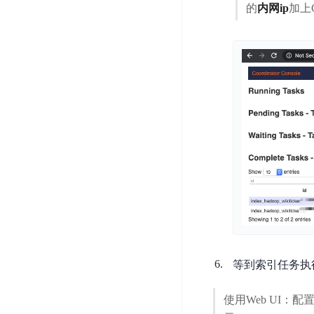
的
内网ip
加上
器
业
控
数
人
视
据
号
平
觉
库
码
台
智
DocDB
安
ABC
能
for
全
Robot
平
MongoDB
服
台
内
务
云
容
云
SPNS
原
审
游
生
密
核
戏
数
钥
据
机
金
管
库
器
融
理
GaiaDB
翻
智
服
译
能
务
数
体
据
等到索引任务执
居
SSL
传
民
证
输
服
使用Web UI：配
书
账
服