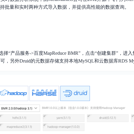
数亿用户验证的企业数字资产管理平台，集智能管理、多人协作、大文件极速传输于一体
18 种格式解析，结构化输出文档关键信息
生态伙伴方案
端到端语音语言大模型
构，支持批量和实时两种方式导入数据，并提供高性能的数据查询。
公告通知
线索转化入口
课程
国内短信套餐包
更强的深度思考能力
考试中心
基于Cross-Attention跨模态语音大模型，体验超拟人对话
看图识万物
船舶与海洋工程大模型解决方案
产品公告与服务动
大模型系列课程一站观看
企业首购限时0.99元起
，计算密集型应用专享
视觉+多模态大模型，万物精准识别
大模型语音合成
BaiduLinuxClou
政务智能体的百度搜索解决方案
在事实性、指令遵循、智能体等能力上均有显著提升
音色具备更高的自然度、丰富的情感表达等特点
智能文档分析
能源行业企业管理系统智能化升级解决方案
生态适配指南
提供官网搭建、web应用搭建、云上学习和测试等场景的服务
文心大模型驱动，一站式文档处理
大模型声音复刻
先进、高效的文档解析模型，专为文档元素识别设计
录制5秒音频，即可极速复刻音色
“产品服务->百度MapReduce BMR”，点击“创建集群”，
智慧水务智能体解决方案
生态兼容性全景图
文字识别
即可，另外Druid的元数据存储支持本地MySQL和云数据库RDS M
拓展的云存储服务
覆盖多种场景、多种语言的高精度整图文字检测和
图像增强
地址和公网带宽，增加用户使用弹性
去雾增强放大，重建高清无损图像
Agent开发工具链
大模型声音复刻
体验AI方案
丰富的Agent开发工具、一站式创建
面向企业客户在游戏、营销、直播、办公等场景提供高效稳定的一站式解决方案
基于大模型zero-shot技术，随时随地录制数秒音频
自主规划Agent
内置多种AI助手常见能力，深入理解用户意图，智能调度多种MCP工具
自主思考并规划任务，适用于基础或日常的业务流程
工作流Agent