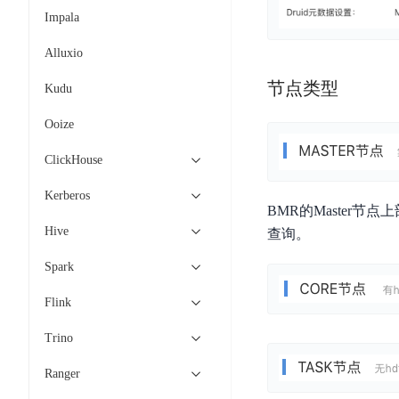
工
网
超3000万全行业词条，800万用户共吸纳
度
BLS
Impala
智
关
伐
消
能
智能生成PPT
百度AI搜索
BSG
Alluxio
谋
息
物
智能大纲汇总，文库资源沉淀
数
节点类型
百
服
联
Kudu
据
度
务
网
流
Ooize
一
for
解
转
AI原生应用
见
Kafka
决
ClickHouse
平
方
智
消
台
伐谋
百度智能云客悦
案
Kerberos
能
息
CloudFlow
BMR的Master节点上部
全球领先的可商用自我演化超级智能体
大模型驱动的服务营
代
服
度
Hive
查询。
极
码
务
家-
秒哒
九州·政务大模型
速
助
for
AIOT
Spark
无代码应用搭建平台
构建“1+1+5+∞”
文
手
RocketMQ
语
件
Flink
百度智能云数字员工
百度智能云灵医
音
文
千
缓
平
内容运营等8款数字员工焕新上线！免费体验！
医疗AI大模型，构建
字
帆
Trino
存
台
识
数
RapidFS
百度一见
百战·数智营销
Ranger
别
据
云边协同、自主进化的视觉智能体平台
赋能合作伙伴打造客
云