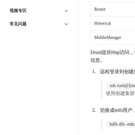
DDoS
平
图
海
防
Router
视频专区
台
像
外
护
识
CDN
服
超
Historical
常见问题
别
务
级
动
链
MiddleManager
图
态
应
可
像
加
用
信
Druid提供Htt
搜
速
防
存
信息。
索
DRCDN
火
证
墙
图
边
远程登录到创建
WAF
像
缘
增
ssh root@[
计
云
混
强
算
安
使用创建集群
合
广
节
全
云
BML
目
点
中
全
切换成hdfs用户，
混
BEC
心
功
合
能
hdfs dfs -mkd
边
安
云
AI
缘
全
管