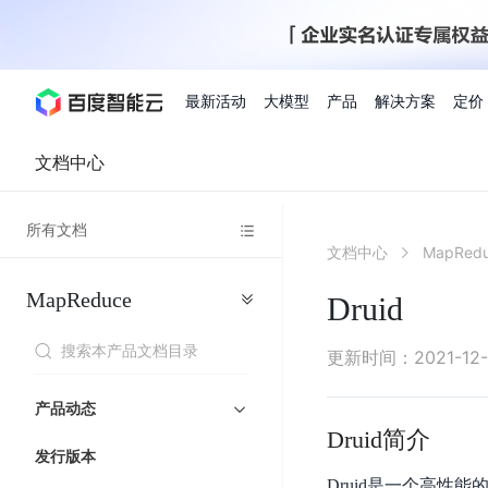
最新活动
大模型
产品
解决方案
定价
文档中心
查看全部活动
进入千帆大模型平台
百度智能云全部产品
全部解决方案
了解定价
文档与社区
了解合作伙伴体系
进入服务与支持
云智一体3.0
所有文档
AI应用与智能体
文档中心
MapRed
精选活动
价格计算器
文档
关于合作伙伴
基础服务
市场活动
成为合作伙伴
增值服务-百度智能云
最佳实践
优惠上云
价格详情
开发者资源
新手专享
上云领万
百度千帆
精选推荐
精选推荐
自由搭配产品组合，轻松预估成本
了解定价模式，合理选
MapReduce
Hermes Agent应用部
Druid
百度千帆·大模型服务及Agent开发平台
我们的伙伴体系
代理销售伙伴
千帆AI应用开发者
人
存
智
物
以Agent为核心的一站式企业级大模型服务平台
云服务器品类特惠
新客限时体
自助工具
2026 百度AI开发者大会
大模型专家服务
智能中国 | 数字化转型进
DuClaw
行业解决方案
人工智能
工
储
能
联
云服务器2核4G低至39元/年
企业数字员工9
提供常见使用问题快速解决通道
开启「万物一体」新纪元
提供常见使用问题快速解决通
联合央视聚焦企业数字化转型
一键部署DuClaw，零门
通用解决方案
百度伐谋
查询合作伙伴
解决方案销售伙伴
SDK中心
百
对
MapReduce
物
更新时间
：
2021-12
智
大
网
百度千帆
智能应用
度
象
联
免费试用体验馆
文心大模型
企业专享权
解决方案实践
智能助手
文心 Moment 大会
云专家服务
智能中国 | 标杆案例
流
云服务器 BCC
10分钟快速部署OpenC
能
数
服
客悦
优秀伙伴展示
技术合作伙伴
API平台
智能体
语音技术
千
存
网
注册并完成实名认证，立即体验热门产品
权益礼包至高可
产品动态
式
提供常见使用问题快速解决通道
文心大模型 5.0 正式版上线
一对一定制化支持服务
云智一体赋能千行百业
安全稳定，提供高弹性的
据
务
帆
储
核
ERNIE 4.5 Turbo
ERNIE 5.1
Druid简介
快速搭建与AI Workf
计
图像技术
文字识别
数字员工-营销内容创作
精品案例展示
服务伙伴
示例代码中心
人工智能热销榜
模
BOS
心
云推广大使
发行版本
工单服务
企业支持计划
搜索能力登顶国内，预训练成本仅为业界6%
百度网盘企业版
算
人脸与人体
语言与知识
搭建私有知识库与AI
型
套
新购1元，AI能力引擎量包低至75折
推荐新客下单
Druid是一个高性能的
数字员工-组件开放平台