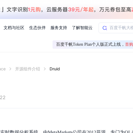
文档与社区
生态伙伴
服务支持
了解智能云
百度千帆Token Plan个人版正式上线，
首购
AI应用方案
智慧工业
uce
开源组件介绍
Druid
知一
合作伙伴赋能
学习认证
行业解读
千帆社区
AI赋能
企服推荐
千帆AI加速器
联系我们
新闻动态
元新购券
全栈AI能力赋能应用开发
百度搭子DuMate
择计费模式
署
百度千帆·大模型服务及Agent开发平台
能源行业企
中心
合作伙伴培训
实践案例
线上大模型案例课程
你的超级AI助手 真干活 用搭子
验
域名注册服务
行时
培训认证
行业白皮书
我要建议
最新资讯
端到端语音语言大模型
.9元
.COM域名注册29元起
道
学练考认一站式平台
权威、全面的行业报告解读
产品及服务官方反
百度智能云业内最
槛部署7x24小时个人超级助手
基于跨模态大模型，体验超拟人对话
快速搭建企业AI知识库问答平台
客悦智能客服
船舶与海洋
合作伙伴课程中心
千帆杯AI参赛作品
线上产品实操课程
-22
益
智能商标注册
课程学习
分析师报告
我要投诉
公告通知
大模型语音合成
law
百度百舸AI算力管理
合作伙伴人才认证
线下培育
减6000元
首购275元，多买多省
全场景课程体系
权威机构云市场趋势解读
产品及服务官方投
最新公告通知及时
云计算服务
大模型升级语音合成，音色更自然
PP-StructureV3
low 编排平台
飞桨企业赋能
人才认证
限时招募中
建站特惠
多模态基础大模型，去幻觉、逻辑推理和代码能力明显增强
高效文档解析模型，复杂结构和多栏布局文档处理优势显著
大模型文档解析
信息公告
助手
返利 最高8万元
企业首购SSL证书5折
实时数据分析系统，由MetaMarkets公司在2012开源，专门为OL
学习中心