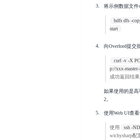
开
服
检
将示例数据文件wikiti
理
发
务
测
平
平
器
服
hdfs dfs -co
台
台
ECS
务
start
BaiduLinuxOS
零
流
门
量
向Overlord
数
槛
审
云
据
AI
计
云
市
curl -v -X PO
库
云
开
分
数
场
p://xxx-master
市
发
析
据
成功返回结果为{"ta
场
平
库
云
台
RDS
如果使用的是高可用
审
EasyDL
计
2。
云
解
知
数
决
业
使用Web UI
识
金
据
务
方
理
融
库
安
案
使用
ssh -
解
云
Redis
全
wichysha
机
工
风
云