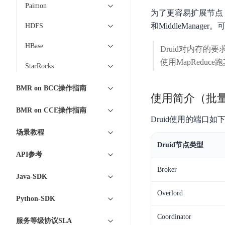
智
语
区
Paimon
备
为了更容易扩展节点，BMR的
能
音
块
份
平
和MiddleManag
HDFS
超
技
链
BCB
台
级
术
HBase
Druid对内存的
表
DataBuilder
链
人
格
使用MapRedu
BaaS
城
StarRocks
脸
存
平
市
识
储
台
BMR on BCC操作指南
时
别
使用简介（批
TableStorage
空
超
人
BMR on CCE操作指南
大
级
Druid使用的端口如
体
数
链
CDN
场景教程
分
据
数
与
Druid节点类型
析
分
内
字
API参考
边
语
析
容
商
缘
Broker
言
DMI
分
品
Java-SDK
服
处
发
可
Overlord
务
理
Python-SDK
网
信
安
技
络
登
Coordinator
全
服务等级协议SLA
术
CDN
记