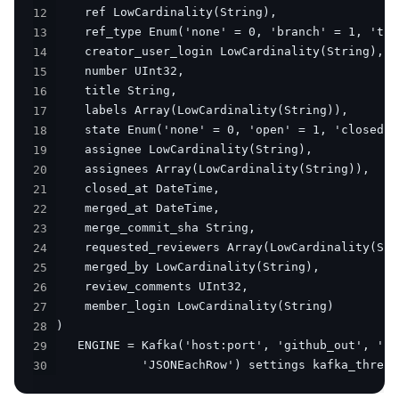
12
13
14
15
16
17
18
19
20
21
22
23
24
25
26
27
28
29
30
            'JSONEachRow') settings kafka_thread