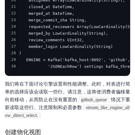
20
21
22
23
24
25
26
27
28
29
30
            'JSONEachRow') settings kafka_thread
我们将在下面讨论引擎设置和性能调整。此时，对表进行简
单的选择应该会读取一些行。请注意，这将使消费者偏移量
向前移动，从而防止在没有重置的
github_queue
情况下重
新读取这些行。注意限制和必需参数
stream_like_engine_all
ow_direct_select.
创建物化视图