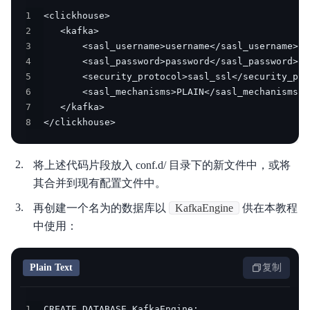
1
2
3
4
5
6
7
8
</clickhouse>
将上述代码片段放入 conf.d/ 目录下的新文件中，或将
其合并到现有配置文件中。
再创建一个名为的数据库以
KafkaEngine
供在本教程
中使用：
Plain Text
复制
1
CREATE DATABASE KafkaEngine;