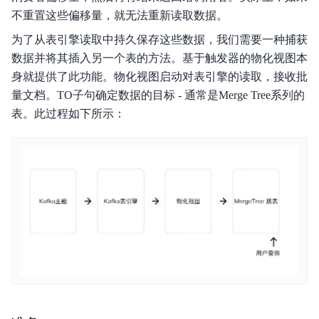
不重置这些偏移量，就无法重新读取数据。
开源组件介绍
为了从表引擎读取中持久保存这些数据，我们需要一种捕获
数据并将其插入另一个表的方法。基于触发器的物化视图本
BMR on BCC操作指南
身就提供了此功能。物化视图启动对表引擎的读取，接收批
BMR on CCE操作指南
量文档。TO子句确定数据的目标 - 通常是Merge Tree系列的
表。此过程如下所示：
场景教程
API参考
Java-SDK
Python-SDK
服务等级协议SLA
视频专区
常见问题