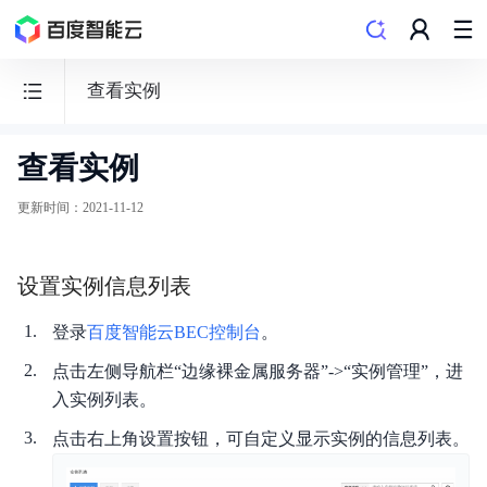
查看实例
查看实例
边
缘
更新时间
：
2021-11-12
计
算
设置实例信息列表
节
点
登录
百度智能云BEC控制台
。
BEC
点击左侧导航栏“边缘裸金属服务器”->“实例管理”，进
入实例列表。
点击右上角设置按钮，可自定义显示实例的信息列表。
功能发布记录