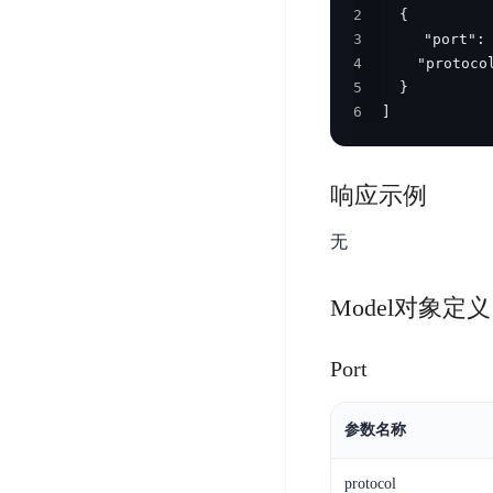
DDoS
2
平
图
海
防
3
台
像
外
护
4
识
CDN
服
超
5
别
务
级
6
]
动
链
图
态
应
可
像
加
用
信
响应示例
搜
速
防
存
索
DRCDN
火
无
证
墙
图
边
WAF
像
缘
Model对象定义
增
计
云
混
强
算
安
合
广
节
全
Port
云
BML
目
点
中
全
混
BEC
心
功
参数名称
合
能
边
安
云
AI
缘
全
protocol
管