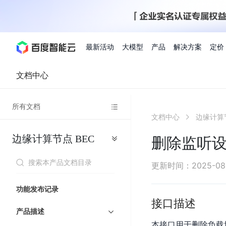
最新活动
大模型
产品
解决方案
定价
文档中心
查看全部活动
进入千帆大模型平台
百度智能云全部产品
全部解决方案
了解定价
文档与社区
了解合作伙伴体系
进入服务与支持
云智一体3.0
所有文档
AI应用与智能体
文档中心
边缘计算
精选活动
价格计算器
文档
关于合作伙伴
基础服务
市场活动
成为合作伙伴
增值服务-百度智能云
最佳实践
优惠上云
价格详情
开发者资源
新手专享
上云领万
百度千帆
精选推荐
精选推荐
自由搭配产品组合，轻松预估成本
了解定价模式，合理选
边缘计算节点
BEC
Hermes Agent应用部
删除监听
百度千帆·大模型服务及Agent开发平台
我们的伙伴体系
代理销售伙伴
千帆AI应用开发者
人
存
智
物
以Agent为核心的一站式企业级大模型服务平台
云服务器品类特惠
新客限时体
自助工具
2026 百度AI开发者大会
大模型专家服务
智能中国 | 数字化转型进
DuClaw
行业解决方案
人工智能
工
储
能
联
云服务器2核4G低至39元/年
企业数字员工9
提供常见使用问题快速解决通道
开启「万物一体」新纪元
提供常见使用问题快速解决通
联合央视聚焦企业数字化转型
一键部署DuClaw，零门
通用解决方案
百度伐谋
查询合作伙伴
解决方案销售伙伴
SDK中心
百
对
MapReduce
物
更新时间
：
2025-08
智
大
网
百度千帆
智能应用
度
象
联
免费试用体验馆
文心大模型
企业专享权
解决方案实践
智能助手
文心 Moment 大会
云专家服务
智能中国 | 标杆案例
流
云服务器 BCC
10分钟快速部署OpenC
能
数
服
客悦
优秀伙伴展示
技术合作伙伴
API平台
智能体
语音技术
千
存
网
注册并完成实名认证，立即体验热门产品
权益礼包至高可
功能发布记录
式
提供常见使用问题快速解决通道
文心大模型 5.0 正式版上线
一对一定制化支持服务
云智一体赋能千行百业
安全稳定，提供高弹性的
据
务
帆
储
核
ERNIE 4.5 Turbo
ERNIE 5.1
接口描述
快速搭建与AI Workf
计
图像技术
文字识别
数字员工-营销内容创作
精品案例展示
服务伙伴
示例代码中心
人工智能热销榜
模
BOS
心
云推广大使
产品描述
工单服务
企业支持计划
搜索能力登顶国内，预训练成本仅为业界6%
百度网盘企业版
算
人脸与人体
语言与知识
搭建私有知识库与AI
型
套
新购1元，AI能力引擎量包低至75折
推荐新客下单
本接口用于删除负载
数字员工-组件开放平台