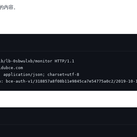
的内容。
n: bce-auth-v1/318857a8f08b11e9845ca7e54775a0c2/2019-10-