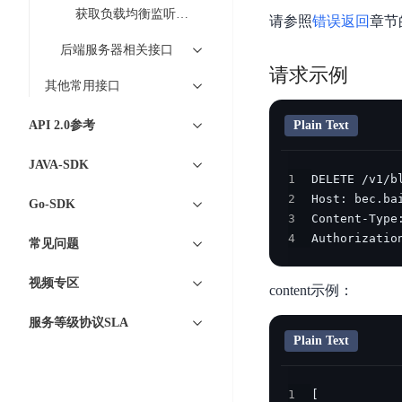
智
语
区
获取负载均衡监听端口详情
备
请参照
错误返回
章节
能
音
块
份
平
超
后端服务器相关接口
技
链
BCB
台
级
请求示例
术
其他常用接口
表
DataBuilder
链
人
格
BaaS
城
脸
API 2.0参考
Plain Text
存
平
市
识
储
台
时
JAVA-SDK
别
TableStorage
1
空
超
人
2
大
Go-SDK
级
体
3
数
链
CDN
4
Authorizatio
分
常见问题
据
数
与
析
分
内
字
边
视频专区
语
析
content示例：
容
商
缘
言
DMI
分
品
服务等级协议SLA
服
处
发
可
Plain Text
务
理
网
信
安
技
络
登
全
1
术
CDN
记