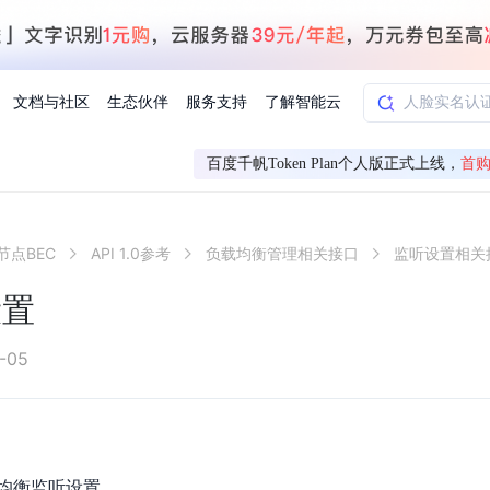
文档与社区
生态伙伴
服务支持
了解智能云
百度千帆Token Plan个人版正式上线，
首购
AI应用方案
智慧工业
节点BEC
API 1.0参考
负载均衡管理相关接口
监听设置相关
知一
合作伙伴赋能
学习认证
行业解读
千帆社区
AI赋能
企服推荐
千帆AI加速器
联系我们
新闻动态
元新购券
全栈AI能力赋能应用开发
百度搭子DuMate
择计费模式
署
百度千帆·大模型服务及Agent开发平台
能源行业企
设置
中心
合作伙伴培训
实践案例
线上大模型案例课程
你的超级AI助手 真干活 用搭子
验
域名注册服务
行时
培训认证
行业白皮书
我要建议
最新资讯
端到端语音语言大模型
.9元
.COM域名注册29元起
道
学练考认一站式平台
权威、全面的行业报告解读
产品及服务官方反
百度智能云业内最
槛部署7x24小时个人超级助手
基于跨模态大模型，体验超拟人对话
快速搭建企业AI知识库问答平台
客悦智能客服
船舶与海洋
合作伙伴课程中心
千帆杯AI参赛作品
线上产品实操课程
-05
益
智能商标注册
课程学习
分析师报告
我要投诉
公告通知
大模型语音合成
law
百度百舸AI算力管理
合作伙伴人才认证
线下培育
减6000元
首购275元，多买多省
全场景课程体系
权威机构云市场趋势解读
产品及服务官方投
最新公告通知及时
云计算服务
大模型升级语音合成，音色更自然
PP-StructureV3
low 编排平台
飞桨企业赋能
人才认证
限时招募中
建站特惠
多模态基础大模型，去幻觉、逻辑推理和代码能力明显增强
高效文档解析模型，复杂结构和多栏布局文档处理优势显著
大模型文档解析
信息公告
助手
返利 最高8万元
企业首购SSL证书5折
均衡监听设置。
学习中心