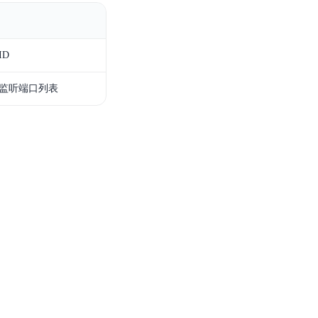
零算法基础定制高精度AI模型
全功能AI开发平台BML
ID
提供一站式AI开发、训练及推理环境，
监听端口列表
AI安全护栏
多模态大模型的安全围栏，助力企业内容合规
MapReduce计算集群服务
供全托管的Hadoop/Spark计算集群服务，安全可靠