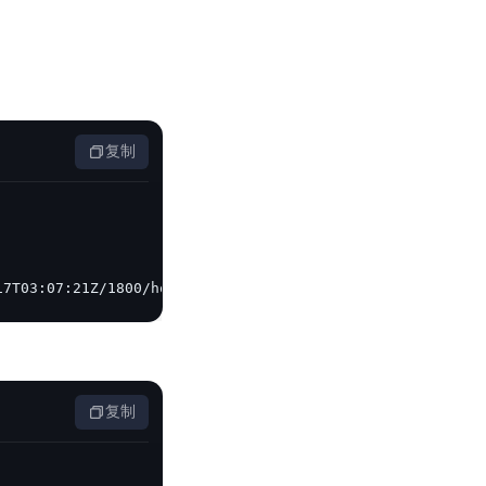
复制
17T03:07:21Z/1800/host/212eef8cfe1ac94be56c4afedb9360bba
复制