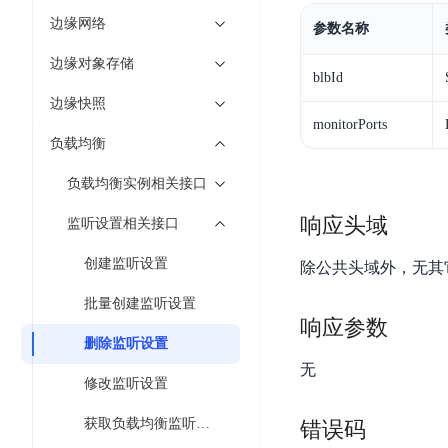
工
网
超3000万全行业词条，800万用户共吸纳
度
BLS
边缘网络
智
参数名称
关
伐
消
能
智能生成PPT
百度AI搜索
BSG
边缘对象存储
谋
息
物
blbId
智能大纲汇总，文库资源沉淀
数
百
服
联
边缘快照
据
度
务
网
monitorPorts
流
负载均衡
一
for
解
转
AI原生应用
见
Kafka
决
负载均衡实例相关接口
平
方
智
消
台
伐谋
百度智能云客悦
案
响应头域
监听设置相关接口
能
息
CloudFlow
全球领先的可商用自我演化超级智能体
大模型驱动的服务营
代
服
度
创建监听设置
极
除公共头域外，无其
码
务
家-
秒哒
九州·政务大模型
速
助
for
AIOT
批量创建监听设置
无代码应用搭建平台
构建“1+1+5+∞”
文
手
RocketMQ
语
响应参数
件
删除监听设置
百度智能云数字员工
百度智能云灵医
音
文
千
缓
无
平
内容运营等8款数字员工焕新上线！免费体验！
医疗AI大模型，构建
字
帆
修改监听设置
存
台
识
数
RapidFS
百度一见
百战·数智营销
获取负载均衡监听设备列表
错误码
别
据
云边协同、自主进化的视觉智能体平台
赋能合作伙伴打造客
云