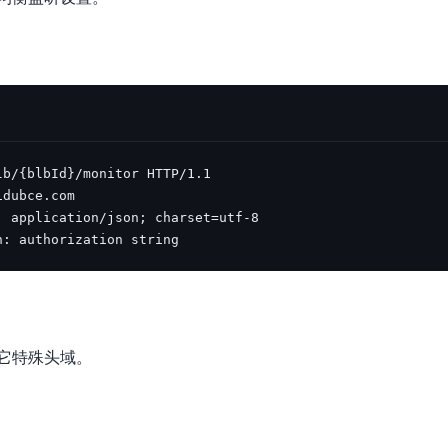
数亿用户验证的企业数字资产管理平台，集智能管理、多人协作、大文件极速传输于一体
18 种格式解析，结构化输出文档关键信息
生态伙伴方案
端到端语音语言大模型
公告通知
线索转化入口
课程
国内短信套餐包
更强的深度思考能力
考试中心
基于Cross-Attention跨模态语音大模型，体验超拟人对话
看图识万物
船舶与海洋工程大模型解决方案
产品公告与服务动
大模型系列课程一站观看
企业首购限时0.99元起
，计算密集型应用专享
视觉+多模态大模型，万物精准识别
大模型语音合成
BaiduLinuxClou
政务智能体的百度搜索解决方案
在事实性、指令遵循、智能体等能力上均有显著提升
音色具备更高的自然度、丰富的情感表达等特点
智能文档分析
能源行业企业管理系统智能化升级解决方案
生态适配指南
提供官网搭建、web应用搭建、云上学习和测试等场景的服务
文心大模型驱动，一站式文档处理
大模型声音复刻
先进、高效的文档解析模型，专为文档元素识别设计
录制5秒音频，即可极速复刻音色
智慧水务智能体解决方案
生态兼容性全景图
文字识别
拓展的云存储服务
覆盖多种场景、多种语言的高精度整图文字检测和
n: authorization string
图像增强
地址和公网带宽，增加用户使用弹性
去雾增强放大，重建高清无损图像
Agent开发工具链
大模型声音复刻
体验AI方案
丰富的Agent开发工具、一站式创建
面向企业客户在游戏、营销、直播、办公等场景提供高效稳定的一站式解决方案
基于大模型zero-shot技术，随时随地录制数秒音频
它特殊头域。
自主规划Agent
内置多种AI助手常见能力，深入理解用户意图，智能调度多种MCP工具
自主思考并规划任务，适用于基础或日常的业务流程
工作流Agent