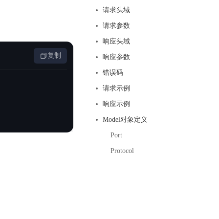
基于业务本体驱动的企业数据智能平台
百度智能云千帆AI原生应用商店
GLM-5.2
云服务器39元/年起，领万元券包
请求头域
赋能企业AI原生应用创新
提供一站式、开箱即用的AI服务
近千款AI应用，解锁多元体验
文本生成模型，支持 1M 上下文，长程任务执行更稳定、工程规范遵循更可靠
百度伐谋
查看详情
请求参数
查看详情
查看详情
态一站获取
全球领先的可商用自我演化超级智能体
kimi-k2.6
响应头域
dOS生态适配
文本生成模型，同时支持文本、图片与视频输入，思考与非思考模式，对话与 Agent 任务
复制
Hogee
响应参数
企业一站式AI营销应用
Qwen3.5-397B-A17B
错误码
原生视觉语言模型，具备强大的代码生成与智能体能力，对于各类智能体场景具有良好的泛化性
请求示例
百度一见视觉智能体平台
识别服务
云边协同、自主进化的视觉智能体平台
响应示例
Model对象定义
秒哒
模型开发
Port
无代码应用搭建平台
百度千帆·大模型服务及Agent开发平台
Protocol
RedClaw
以Agent为核心的一站式企业级大模型服务平台
万能AI助手，让想法直接发生
百度胜算·数据智能平台
基于业务本体驱动的企业数据智能平台
零门槛AI开发平台EasyDL