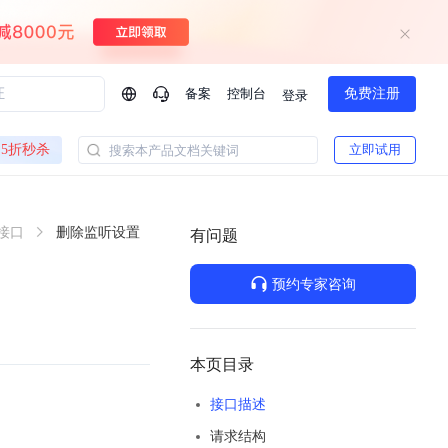
备案
控制台
免费注册
登录
问问AI助手
5折秒杀
立即试用
搜索本产品文档关键词
企业实名认证有什么福利？
如何免费试用百度智
方案
智慧政务
接口
删除监听设置
模型与应用
有问题
一站式企业级大模型服务
热门产品
AI体验中心
Dumate
业管理系统智能化升级
政务智能体的百度搜索解决方案
提供一站式、开箱即用的AI服务
预约专家咨询
百度搭子DuMate
百度智能云大模型系列课程
云服务器BCC
馈渠道
新动态
你的超级AI助手 真干活 用搭子
500+节免费观看 持续更新
工程大模型解决方案
智慧水务智能体解决方案
Duclaw
其他大模型
百度千帆·大模型服务及Agent开发平台
千帆大模型平台
本页目录
诉渠道
了解
以Agent为核心的一站式企业级大模型服务平台
Deepseek-V4-Flash
接口描述
文本生成模型，通过更小的模型参数与激活规模，提供更为快捷、经济的 API 服务
百度胜算·数据智能平台
请求结构
企业实名认证专属权益
大模型专家服务
热门AI能力