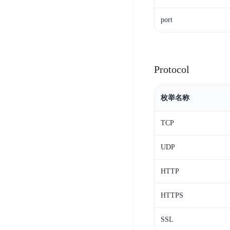
开
服
检
理
发
务
测
port
平
平
器
服
台
台
ECS
务
BaiduLinuxOS
零
流
Protocol
门
量
数
槛
审
云
据
AI
计
云
枚举名称
市
库
云
开
分
数
场
市
发
析
据
TCP
场
平
库
云
台
RDS
UDP
审
EasyDL
计
云
解
HTTP
知
数
决
业
识
金
据
务
方
HTTPS
理
融
库
安
案
解
云
Redis
全
SSL
机
工
风
云