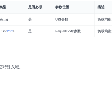
实时整合文本、图像、PDF等多模态数据，生成高质量结构化报告
严格按照人工编排工作流对话，适用于严谨的业务流程
类型
是否必须
参数位置
描述
多智能体协作
String
是
URI参数
负载均衡
可结合全网实时信息进行智能问答，能力丰富强大
支持自定义导入并官方预置多个子Agent,协同完成复杂 场景任务
List<
Port
>
是
RequestBody参数
负载均衡
AI云原生与一体机
百度百舸·AI计算平台
销一体化AI应用
大模型训推一体化基础设施，十万卡大规模集群
它特殊头域。
原生产品
百度百舸一体机
政务大模型原生产品体系
搭载百舸异构计算平台，提供高效的异构资源管理
千帆一体机
覆盖全场景的医疗AI生态
搭载千帆大模型工具链平台，内置文心与精选开源大模型
向量数据库
户全生命周期营销闭环
VectorDB 纯自研高性能、高性价比、生态丰富且即开即用