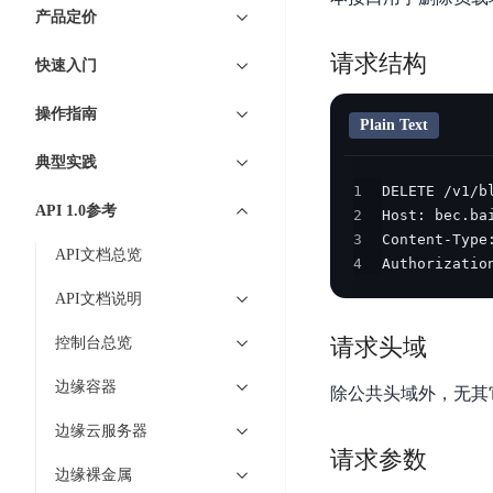
7 × 24 小时在线提供服务
复杂业务专属支持
云
BSC
AI原生应用商店
云市场
新手入门
ERNIE X1 Turbo
产品定价
DeepSeek-V4
服
件
磁
云计算
数
搭建官网在线客服与
大模型增值服务上新
免费大模型
云服务器BCC
具备更长的思维链，
务
结构创新和超高上下文效率、Agent 能力得到专项优化
GPU云服务器
盘
时
请求结构
特惠榜单
网站建设
入门指南
据
快速入门
工信部教考中心大模型证书6折
入门到进阶，
及
计算
存储
配备GPU的云端服务器
CDS
序
ERNIE X1.1
可
语音识别
ERNIE 5.0-正式版
Agent
营销服务
安全服务
最佳实践
时
网络
数据库
操作指南
文
视
原生全模态大模型，基础能力全面升级
开
Plain Text
轻量应用服务器
空
人脸识别
件
化
大数据
容器
发
行业智能
企业应用
数
PaddleOCR-VL
典型实践
ERNIE 4.5 Turbo VL
存
Sugar
平
文字识别
安全
CDN与边缘
据
1
全新多模理解模型，图片理解、创作、翻译、代码等能力显著
储
BI
分析决策
公司服务
台
对象存储BOS
API 1.0参考
库
2
CFS
管理运维
混合云
图像识别
Elasticsearch
稳定、安全、高效、高可
3
百
TSDB
智能办公
人工智能
API文档总览
并
操作系统
4
Authorizatio
度
数
物
ARM云
弹性公网IP
MCP及Agent开发
行
生活休闲
API商城
胜
据
API文档说明
联
应用产品
文
为用户访问公网提供IP
算
仓
网
MCP组件
件
精选Agent
请求头域
控制台总览
库
智能应用
行业应用
DuClaw
安
百度云手机
存
聚合优质工具与MCP服务
官方能力直达，快速
PALO
全
视频云平台
企业服务
边缘容器
DuMate
储
除公共头域外，无其
日
套
百度搜索
全能AI助手
PFS
地图服务
秒
边缘云服务器
志
件
25年搜索沉淀，权威高质多模态信源
哒
存
请求参数
服
天
边缘裸金属
储
百度百科
深度研究Agent
百
务